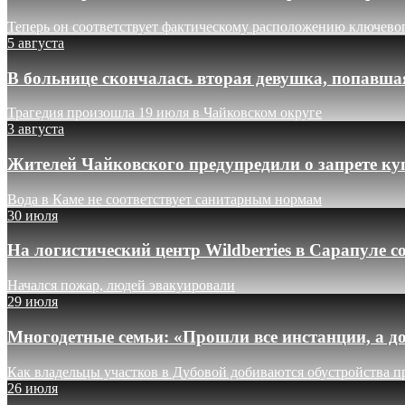
Теперь он соответствует фактическому расположению ключево
5 августа
В больнице скончалась вторая девушка, попавша
Трагедия произошла 19 июля в Чайковском округе
3 августа
Жителей Чайковского предупредили о запрете ку
Вода в Каме не соответствует санитарным нормам
30 июля
На логистический центр Wildberries в Сарапуле
Начался пожар, людей эвакуировали
29 июля
Многодетные семьи: «Прошли все инстанции, а до
Как владельцы участков в Дубовой добиваются обустройства п
26 июля