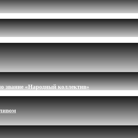
но звание «Народный коллектив»
пливом