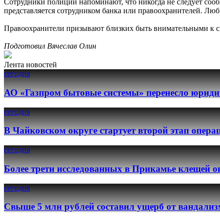
Сотрудники полиции напоминают, что никогда не следует сооб
представляется сотрудником банка или правоохранителей. Лю
Правоохранители призывают близких быть внимательными к св
Подготовил Вячеслав Олин
Лента новостей
сегодня
АО «Газпром бытовые системы» перенесло юридич
сегодня
В Чайковском округе стартует второй этап опер
сегодня
Более трети исследованных в Прикамье клещей о
сегодня
Свыше 5 млн рублей составил ущерб от вандализ