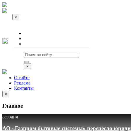
×
О сайте
Реклама
Контакты
×
О сайте
Реклама
Контакты
×
Главное
сегодня
АО «Газпром бытовые системы» перенесло юридич