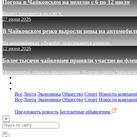
Погода в Чайковском на неделю с 6 по 12 июля
Воздух прогреется до +30 °C
27 июня 2026
В Чайковском резко выросли цены на автомобил
На автозаправках «Лукойл» скапливаются очереди
12 июня 2026
Более тысячи чайковцев приняли участие во фле
Мероприятие открыло празднование 70-летие города Чайковск
О сайте
Реклама
Контакты
Все
Лента
Экономика
Общество
Спорт
Новости компани
Все
Лента
Экономика
Общество
Спорт
Новости компани
Предложить новость
Бесплатные объявления
×