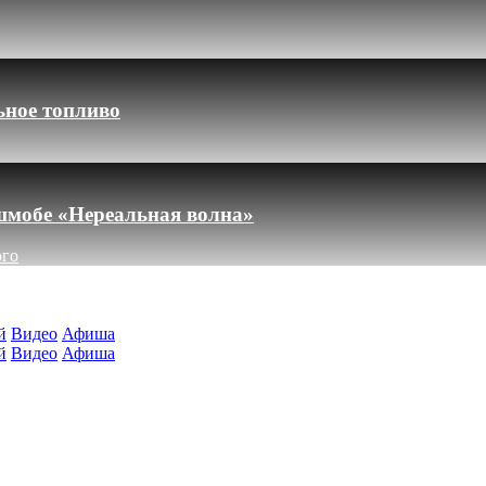
ьное топливо
шмобе «Нереальная волна»
ого
й
Видео
Афиша
й
Видео
Афиша