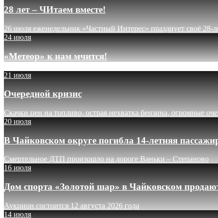
28 лет – ЧИтаем вместе!
26 июля еженедельник «Частный Интерес» празднует своё 28-л
24 июля
«Метеор» к нам мчится!
21 июля
Очередной кризис
Скачки цен на топливо, острая нехватка бензина, огромные оч
20 июля
В Чайковском округе погибла 14-летняя пассажи
Смертельное ДТП произошло на дороге Ваньки – Степаново
16 июля
Дом спорта «Золотой шар» в Чайковском продают
Аукцион состоится 12 августа 2026 года
14 июля