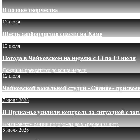
В потоке творчества
13 июля
Шесть сапбордистов спасли на Каме
13 июля
Погода в Чайковском на неделю с 13 по 19 июля
Дожди не прекратятся до конца недели
12 июля
Чайковской вокальной студии «Сияние» присвое
7 июля 2026
В Прикамье усилили контроль за ситуацией с то
В Чайковском бензин подорожал до 95 рублей за литр
5 июля 2026