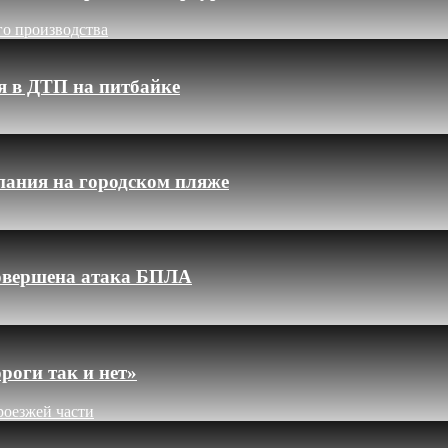
го производства
я в ДТП на питбайке
пания на городском пляже
 совершена атака БПЛА
роги так и нет»
роезжей части