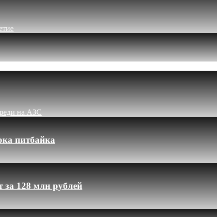
етие
ереди на АЗС
рка питбайка
 за 128 млн рублей