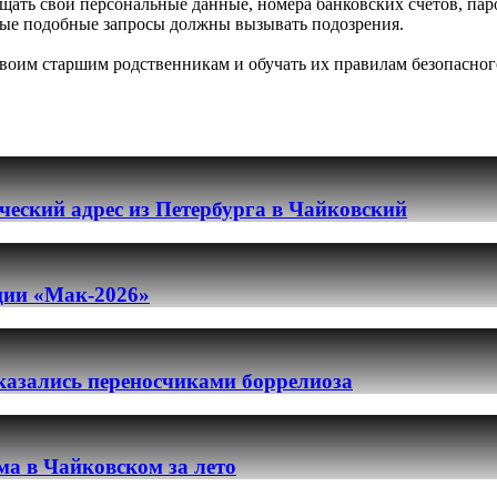
щать свои персональные данные, номера банковских счетов, пар
бые подобные запросы должны вызывать подозрения.
оим старшим родственникам и обучать их правилам безопасного
еский адрес из Петербурга в Чайковский
ации «Мак-2026»
казались переносчиками боррелиоза
ма в Чайковском за лето