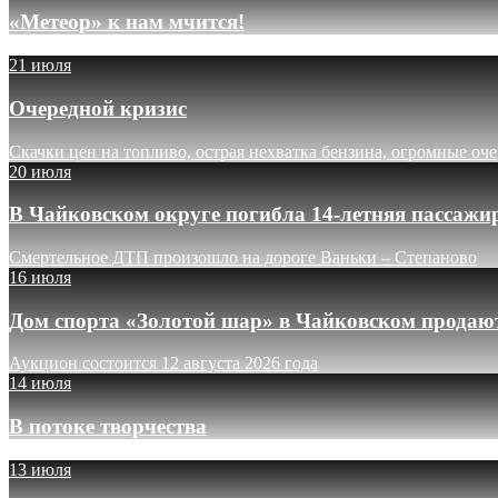
«Метеор» к нам мчится!
21 июля
Очередной кризис
Скачки цен на топливо, острая нехватка бензина, огромные оч
20 июля
В Чайковском округе погибла 14-летняя пассажи
Смертельное ДТП произошло на дороге Ваньки – Степаново
16 июля
Дом спорта «Золотой шар» в Чайковском продают
Аукцион состоится 12 августа 2026 года
14 июля
В потоке творчества
13 июля