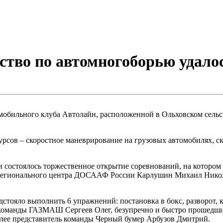
ство по автомногоборью удалос
томобильного клуба Автолайн, расположенной в Ольховском сель
сов – скоростное маневрирование на грузовых автомобилях, ск
 состоялось торжественное открытие соревнований, на котором
 регионального центра ДОСААФ России Карлушин Михаил Никола
ояло выполнить 6 упражнений: постановка в бокс, разворот, кол
 команды ГАЗМАШ Сергеев Олег, безупречно и быстро прошедший 
лее представитель команды Черный бумер Арбузов Дмитрий.