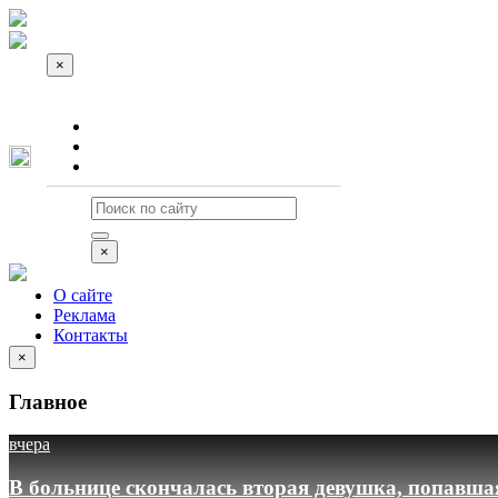
×
О сайте
Реклама
Контакты
×
О сайте
Реклама
Контакты
×
Главное
вчера
В больнице скончалась вторая девушка, попавша