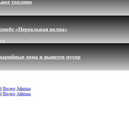
ьное топливо
шмобе «Нереальная волна»
ого
варийные дома и вывезти мусор
й
Видео
Афиша
й
Видео
Афиша