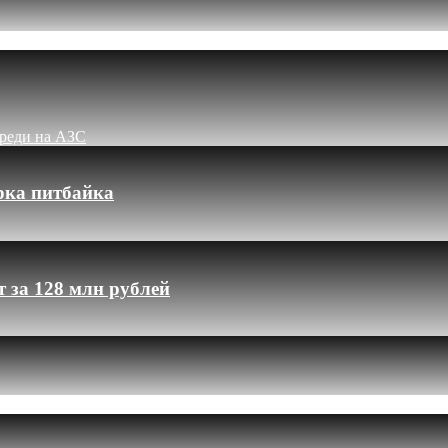
ереди на АЗС
рка питбайка
 за 128 млн рублей