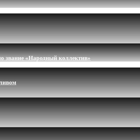
но звание «Народный коллектив»
пливом