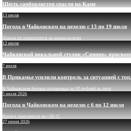
Шесть сапбордистов спасли на Каме
13 июля
Погода в Чайковском на неделю с 13 по 19 июля
Дожди не прекратятся до конца недели
12 июля
Чайковской вокальной студии «Сияние» присвое
7 июля
В Прикамье усилили контроль за ситуацией с то
В Чайковском бензин подорожал до 95 рублей за литр
5 июля 2026
Погода в Чайковском на неделю с 6 по 12 июля
Воздух прогреется до +30 °C
27 июня 2026