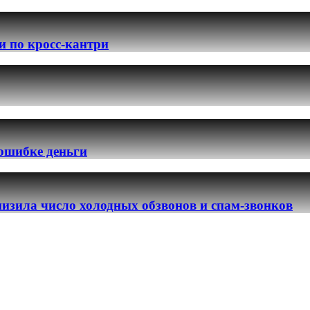
и по кросс-кантри
 ошибке деньги
изила число холодных обзвонов и спам-звонков