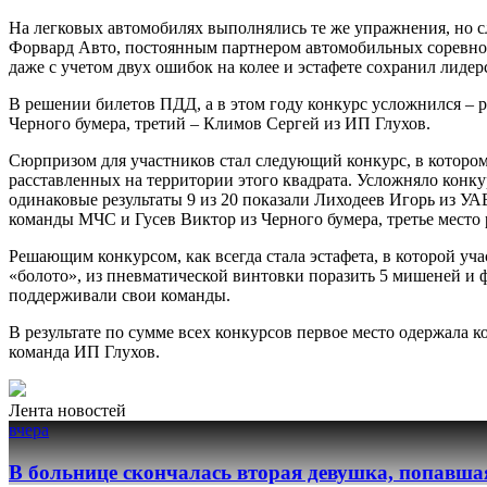
На легковых автомобилях выполнялись те же упражнения, но сл
Форвард Авто, постоянным партнером автомобильных соревно
даже с учетом двух ошибок на колее и эстафете сохранил ли
В решении билетов ПДД, а в этом году конкурс усложнился –
Черного бумера, третий – Климов Сергей из ИП Глухов.
Сюрпризом для участников стал следующий конкурс, в котором
расставленных на территории этого квадрата. Усложняло конкур
одинаковые результаты 9 из 20 показали Лиходеев Игорь из У
команды МЧС и Гусев Виктор из Черного бумера, третье мест
Решающим конкурсом, как всегда стала эстафета, в которой уч
«болото», из пневматической винтовки поразить 5 мишеней и
поддерживали свои команды.
В результате по сумме всех конкурсов первое место одержала 
команда ИП Глухов.
Лента новостей
вчера
В больнице скончалась вторая девушка, попавша