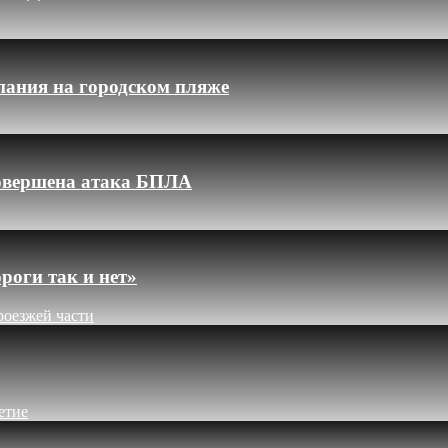
пания на городском пляже
 совершена атака БПЛА
роги так и нет»
роезжей части
етие