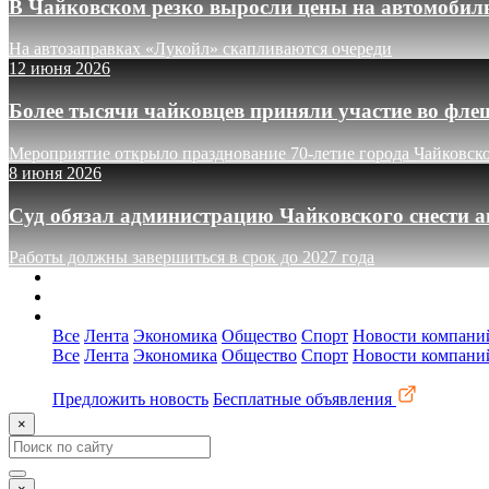
В Чайковском резко выросли цены на автомобил
На автозаправках «Лукойл» скапливаются очереди
12 июня 2026
Более тысячи чайковцев приняли участие во фле
Мероприятие открыло празднование 70-летие города Чайковск
8 июня 2026
Суд обязал администрацию Чайковского снести а
Работы должны завершиться в срок до 2027 года
О сайте
Реклама
Контакты
Все
Лента
Экономика
Общество
Спорт
Новости компани
Все
Лента
Экономика
Общество
Спорт
Новости компани
Предложить новость
Бесплатные объявления
×