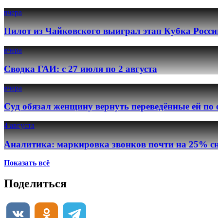
вчера
Пилот из Чайковского выиграл этап Кубка Росси
вчера
Сводка ГАИ: с 27 июля по 2 августа
вчера
Суд обязал женщину вернуть переведённые ей по
4 августа
Аналитика: маркировка звонков почти на 25% сн
Показать всё
Поделиться