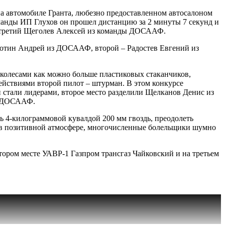
на автомобиле Гранта, любезно предоставленном автосалоном
анды ИП Глухов он прошел дистанцию за 2 минуты 7 секунд и
 и третий Щеголев Алексей из команды ДОСААФ.
бботин Андрей из ДОСААФ, второй – Радостев Евгений из
 колесами как можно больше пластиковых стаканчиков,
 действиями второй пилот – штурман. В этом конкурсе
 стали лидерами, второе место разделили Щелканов Денис из
из ДОСААФ.
ть 4-килограммовой кувалдой 200 мм гвоздь, преодолеть
 в позитивной атмосфере, многочисленные болельщики шумно
тором месте УАВР-1 Газпром трансгаз Чайковский и на третьем