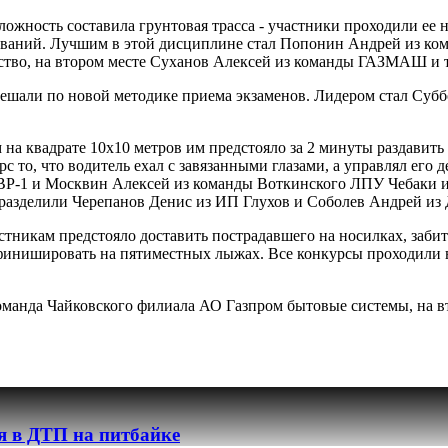
ожность составила грунтовая трасса - участники проходили ее 
ваний. Лучшим в этой дисциплине стал Попонин Андрей из ком
дерство, на втором месте Суханов Алексей из команды ГАЗМАШ
 решали по новой методике приема экзаменов. Лидером стал Су
 на квадрате 10х10 метров им предстояло за 2 минуты раздавить
с то, что водитель ехал с завязанными глазами, а управлял его
АВР-1 и Москвин Алексей из команды Воткинского ЛПУ Чебаки и
о разделили Черепанов Денис из ИП Глухов и Соболев Андрей 
астникам предстояло доставить пострадавшего на носилках, заби
 финишировать на пятиместных лыжах. Все конкурсы проходили
команда Чайковского филиала АО Газпром бытовые системы, на в
я в ДТП на питбайке