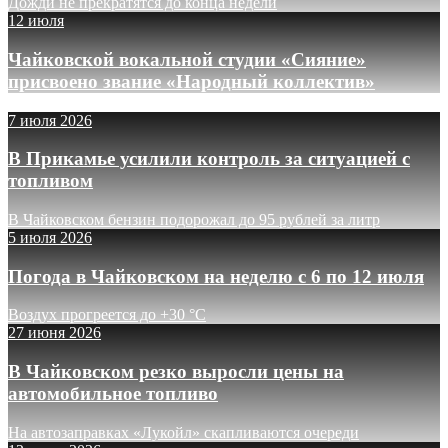
Дожди не прекратятся до конца недели
12 июля
Чайковской вокальной студии «Сияние»
присвоено звание «Народный коллектив»
7 июля 2026
В Прикамье усилили контроль за ситуацией с
топливом
В Чайковском бензин подорожал до 95 рублей за литр
5 июля 2026
Погода в Чайковском на неделю с 6 по 12 июля
Воздух прогреется до +30 °C
27 июня 2026
В Чайковском резко выросли цены на
автомобильное топливо
На автозаправках «Лукойл» скапливаются очереди