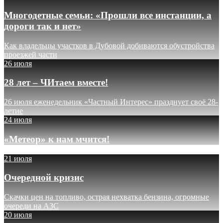
Многодетные семьи: «Прошли все инстанции, а
дороги так и нет»
Как владельцы участков в Дубовой добиваются обустройства
проезжей части
26 июля
28 лет – ЧИтаем вместе!
26 июля еженедельник «Частный Интерес» празднует своё 28-
летие
24 июля
«Метеор» к нам мчится!
21 июля
Очередной кризис
Скачки цен на топливо, острая нехватка бензина, огромные
очереди на АЗС
20 июля