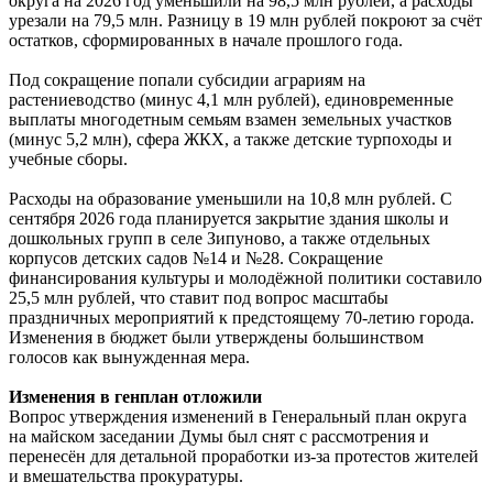
округа на 2026 год уменьшили на 98,5 млн рублей, а расходы
урезали на 79,5 млн. Разницу в 19 млн рублей покроют за счёт
остатков, сформированных в начале прошлого года.
Под сокращение попали субсидии аграриям на
растениеводство (минус 4,1 млн рублей), единовременные
выплаты многодетным семьям взамен земельных участков
(минус 5,2 млн), сфера ЖКХ, а также детские турпоходы и
учебные сборы.
Расходы на образование уменьшили на 10,8 млн рублей. С
сентября 2026 года планируется закрытие здания школы и
дошкольных групп в селе Зипуново, а также отдельных
корпусов детских садов №14 и №28. Сокращение
финансирования культуры и молодёжной политики составило
25,5 млн рублей, что ставит под вопрос масштабы
праздничных мероприятий к предстоящему 70-летию города.
Изменения в бюджет были утверждены большинством
голосов как вынужденная мера.
Изменения в генплан отложили
Вопрос утверждения изменений в Генеральный план округа
на майском заседании Думы был снят с рассмотрения и
перенесён для детальной проработки из-за протестов жителей
и вмешательства прокуратуры.