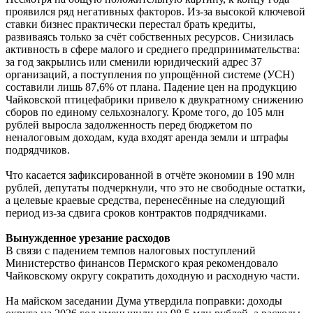
проявился ряд негативных факторов. Из-за высокой ключевой
ставки бизнес практически перестал брать кредиты,
развиваясь только за счёт собственных ресурсов. Снизилась
активность в сфере малого и среднего предпринимательства:
за год закрылись или сменили юридический адрес 37
организаций, а поступления по упрощённой системе (УСН)
составили лишь 87,6% от плана. Падение цен на продукцию
Чайковской птицефабрики привело к двукратному снижению
сборов по единому сельхозналогу. Кроме того, до 105 млн
рублей выросла задолженность перед бюджетом по
неналоговым доходам, куда входят аренда земли и штрафы
подрядчиков.
Что касается зафиксированной в отчёте экономии в 190 млн
рублей, депутаты подчеркнули, что это не свободные остатки,
а целевые краевые средства, перенесённые на следующий
период из-за сдвига сроков контрактов подрядчиками.
Вынужденное урезание расходов
В связи с падением темпов налоговых поступлений
Министерство финансов Пермского края рекомендовало
Чайковскому округу сократить доходную и расходную части.
На майском заседании Дума утвердила поправки: доходы