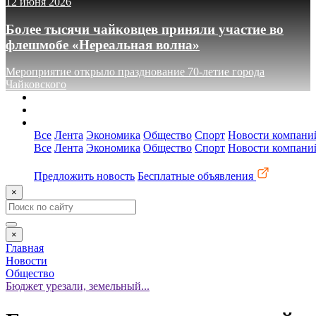
12 июня 2026
Более тысячи чайковцев приняли участие во
флешмобе «Нереальная волна»
Мероприятие открыло празднование 70-летие города
Чайковского
О сайте
Реклама
Контакты
Все
Лента
Экономика
Общество
Спорт
Новости компани
Все
Лента
Экономика
Общество
Спорт
Новости компани
Предложить новость
Бесплатные объявления
×
×
Главная
Новости
Общество
Бюджет урезали, земельный...