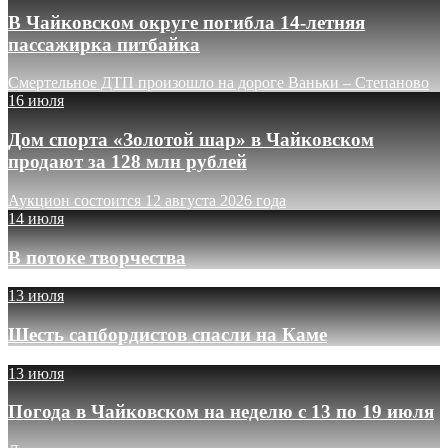
В Чайковском округе погибла 14-летняя
пассажирка питбайка
Смертельное ДТП произошло на дороге Ваньки – Степаново
16 июля
Дом спорта «Золотой шар» в Чайковском
продают за 128 млн рублей
Аукцион состоится 12 августа 2026 года
14 июля
В потоке творчества
13 июля
Шесть сапбордистов спасли на Каме
13 июля
Погода в Чайковском на неделю с 13 по 19 июля