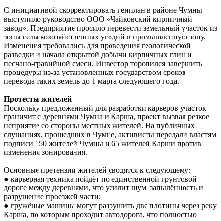
С инициативой скорректировать генплан в районе Чумны
выступило руководство ООО «Чайковский кирпичный
завод». Предприятие просило перевести земельный участок из
зоны сельскохозяйственных угодий в промышленную зону.
Изменения требовались для проведения геологической
разведки и начала открытой добычи кирпичных глин и
песчано-гравийной смеси. Инвестор торопился завершить
процедуры из-за установленных государством сроков
перевода таких земель до 1 марта следующего года.
Протесты жителей
Поскольку предложенный для разработки карьеров участок
граничит с деревнями Чумна и Карша, проект вызвал резкое
неприятие со стороны местных жителей. На публичных
слушаниях, прошедших в Чумне, активисты передали властям
подписи 150 жителей Чумны и 65 жителей Карши против
изменения зонирования.
Основные претензии жителей сводятся к следующему:
● карьерная техника пойдёт по единственной грунтовой
дороге между деревнями, что усилит шум, запылённость и
разрушение проезжей части;
● гружёные машины могут разрушить две плотины через реку
Карша, по которым проходит автодорога, что полностью