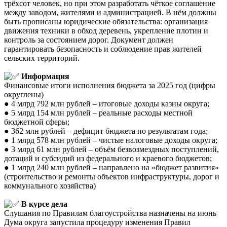
трёхсот человек, но при этом разработать чёткое соглашение
между заводом, жителями и администрацией. В нём должны
быть прописаны юридические обязательства: организация
движения техники в обход деревень, укрепление плотин и
контроль за состоянием дорог. Документ должен
гарантировать безопасность и соблюдение прав жителей
сельских территорий.
Информация
Финансовые итоги исполнения бюджета за 2025 год (цифры
округлены)
● 4 млрд 792 млн рублей – итоговые доходы казны округа;
● 5 млрд 154 млн рублей – реальные расходы местной
бюджетной сферы;
● 362 млн рублей – дефицит бюджета по результатам года;
● 1 млрд 578 млн рублей – чистые налоговые доходы округа;
● 3 млрд 61 млн рублей – объём безвозмездных поступлений,
дотаций и субсидий из федерального и краевого бюджетов;
● 1 млрд 240 млн рублей – направлено на «бюджет развития»
(строительство и ремонты объектов инфраструктуры, дорог и
коммунального хозяйства)
В курсе дела
Слушания по Правилам благоустройства назначены на июнь
Дума округа запустила процедуру изменения Правил