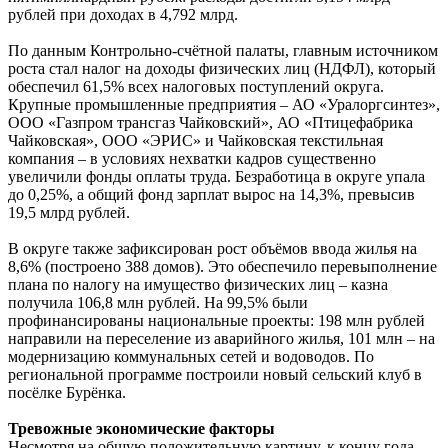
рублей при доходах в 4,792 млрд.
По данным Контрольно-счётной палаты, главным источником
роста стал налог на доходы физических лиц (НДФЛ), который
обеспечил 61,5% всех налоговых поступлений округа.
Крупные промышленные предприятия – АО «Уралоргсинтез»,
ООО «Газпром трансгаз Чайковский», АО «Птицефабрика
Чайковская», ООО «ЭРИС» и Чайковская текстильная
компания – в условиях нехватки кадров существенно
увеличили фонды оплаты труда. Безработица в округе упала
до 0,25%, а общий фонд зарплат вырос на 14,3%, превысив
19,5 млрд рублей.
В округе также зафиксирован рост объёмов ввода жилья на
8,6% (построено 388 домов). Это обеспечило перевыполнение
плана по налогу на имущество физических лиц – казна
получила 106,8 млн рублей. На 99,5% были
профинансированы национальные проекты: 198 млн рублей
направили на переселение из аварийного жилья, 101 млн – на
модернизацию коммунальных сетей и водоводов. По
региональной программе построили новый сельский клуб в
посёлке Бурёнка.
Тревожные экономические факторы
Несмотря на общую положительную картину, к концу года