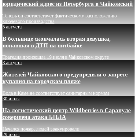
юридический адрес из Петербурга в Чайковский
Теперь он соответствует фактическому расположению
ключевого производства
5 августа
В больнице скончалась вторая девушка,
попавшая в ДТП на питбайке
Трагедия произошла 19 июля в Чайковском округе
3 августа
Жителей Чайковского предупредили о запрете
купания на городском пляже
Вода в Каме не соответствует санитарным нормам
30 июля
На логистический центр Wildberries в Сарапуле
совершена атака БПЛА
Начался пожар, людей эвакуировали
29 июля