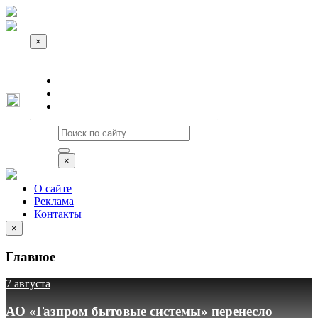
×
О сайте
Реклама
Контакты
×
О сайте
Реклама
Контакты
×
Главное
7 августа
АО «Газпром бытовые системы» перенесло