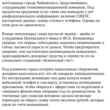
жительницы города Чайковского, представившись
сотрудниками телекоммуникационной компании. Под
предлогом продления услуг связи они выведали у неё
конфиденциальную информацию, включая СНИЛС,
паспортные данные, номер сотового телефона. Однако на
этом дело не закончилось.
Вскоре пенсионерку снова настигли звонки – якобы от
сотрудников Центрального банка и ФСБ. Незнакомцы
уверяли, что первые собеседники оказались мошенниками и
сейчас пытаются украсть её деньги. Чтобы предотвратить
хищение, они настоятельно рекомендовали немедленно
задекларировать денежные средства и перевести их на
специально созданный «безопасный счет».
Под влиянием страха потерять накопленные сбережения,
женщина выполнила всё, что ей говорили злоумышленники.
По инструкциям звонивших она даже купила новый
мобильный телефон и сим-карту, установила необходимые
приложения, чтобы общаться с аферистами по видеосвязи и
совершать финансовые операции под их руководством. За
считанные дни пожилая женщина сделала несколько
переводов на общую сумму почти миллион рублей, которые
ушли на счета мошенников.