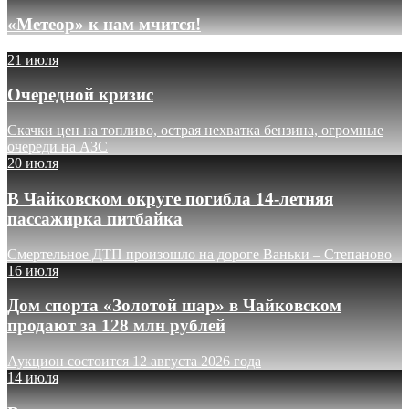
«Метеор» к нам мчится!
21 июля
Очередной кризис
Скачки цен на топливо, острая нехватка бензина, огромные
очереди на АЗС
20 июля
В Чайковском округе погибла 14-летняя
пассажирка питбайка
Смертельное ДТП произошло на дороге Ваньки – Степаново
16 июля
Дом спорта «Золотой шар» в Чайковском
продают за 128 млн рублей
Аукцион состоится 12 августа 2026 года
14 июля