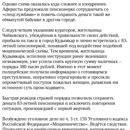
Однако схема оказалась куда сложнее и изощреннее.
Аферисты предложили пенсионерке сотрудничать со
«спецслужбами» и помочь сохранить деньги такой же
обманутой бабушке в другом городе.
Следуя четким указаниям кураторов, жительница
Чайковского, убеждённая в правильности своих действий,
прибыла на такси в город Кудымкар и лично встретилась с 83-
летней пенсионеркой, попавшей под воздействие подобной
мошеннической схемы. Тем временем, жительница
Кудымкара, исполнив инструкции ранее звонивших
незнакомцев, уже успела снять крупную сумму наличных –
порядка 380 тысяч рублей. Именно в этот момент
полицейские получили информацию о готовящемся
преступлении, оперативно отреагировали и пресекли
опрометчивый поступок пожилых женщин, разъяснив им
истинную суть происходящего.
Быстрая реакция стражей порядка позволила сохранить
деньги 83-летней пенсионерки и исключить повторения
ситуации, произошедшей с первой жертвой.
Возбуждено уголовное дело по ч. 3 ст. 159 Уголовного кодекса
Российской Федерации «Мошенничество». Ведётся следствие.
Проводятся все необходимые мероприятия, направленные на