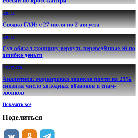
России по кросс-кантри
вчера
Сводка ГАИ: с 27 июля по 2 августа
вчера
Суд обязал женщину вернуть переведённые ей по
ошибке деньги
4 августа
Аналитика: маркировка звонков почти на 25%
снизила число холодных обзвонов и спам-
звонков
Показать всё
Поделиться