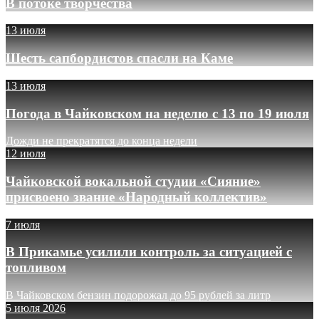
В потоке творчества
13 июля
Шесть сапбордистов спасли на Каме
13 июля
Погода в Чайковском на неделю с 13 по 19 июля
Дожди не прекратятся до конца недели
12 июля
Чайковской вокальной студии «Сияние»
присвоено звание «Народный коллектив»
7 июля
В Прикамье усилили контроль за ситуацией с
топливом
В Чайковском бензин подорожал до 95 рублей за литр
5 июля 2026