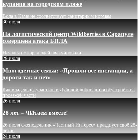
купания на городском пляже
Вода в Каме не соответствует санитарным нормам
30 июля
На логистический центр Wildberries в Сарапуле
совершена атака БПЛА
Начался пожар, людей эвакуировали
29 июля
Многодетные семьи: «Прошли все инстанции, а
дороги так и нет»
Как владельцы участков в Дубовой добиваются обустройства
проезжей части
26 июля
28 лет – ЧИтаем вместе!
26 июля еженедельник «Частный Интерес» празднует своё 28-
летие
24 июля