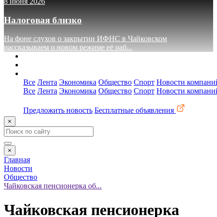
8 июня 2026
Налоговая близко
На фоне слухов о закрытии ИФНС в Чайковском
рассказываем о новом режиме её раб...
О сайте
Реклама
Контакты
Все
Лента
Экономика
Общество
Спорт
Новости компани
Все
Лента
Экономика
Общество
Спорт
Новости компани
Предложить новость
Бесплатные объявления
×
×
Главная
Новости
Общество
Чайковская пенсионерка об...
Чайковская пенсионерка