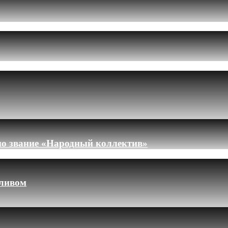
но звание «Народный коллектив»
пливом