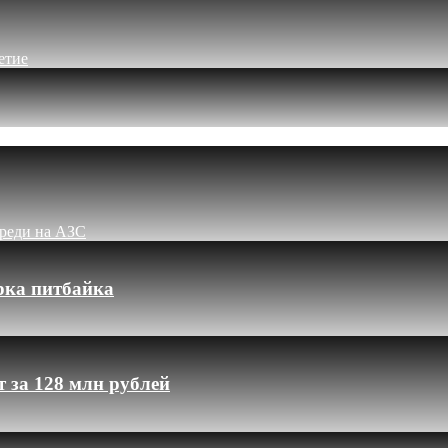
етие
ереди на АЗС
рка питбайка
 за 128 млн рублей