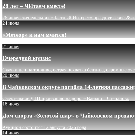
28 лет – ЧИтаем вместе!
26 июля еженедельник «Частный Интерес» празднует своё 28-л
24 июля
«Метеор» к нам мчится!
21 июля
Очередной кризис
Скачки цен на топливо, острая нехватка бензина, огромные оч
20 июля
В Чайковском округе погибла 14-летняя пассажи
Смертельное ДТП произошло на дороге Ваньки – Степаново
16 июля
Дом спорта «Золотой шар» в Чайковском продают
Аукцион состоится 12 августа 2026 года
14 июля