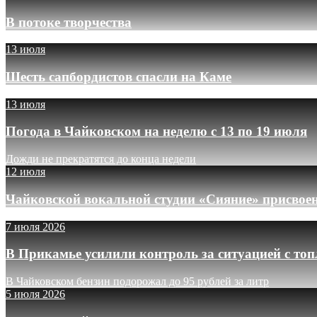
В потоке творчества
13 июля
Шесть сапбордистов спасли на Каме
13 июля
Погода в Чайковском на неделю с 13 по 19 июля
Дожди не прекратятся до конца недели
12 июля
Чайковской вокальной студии «Сияние» присвое
7 июля 2026
В Прикамье усилили контроль за ситуацией с то
В Чайковском бензин подорожал до 95 рублей за литр
5 июля 2026