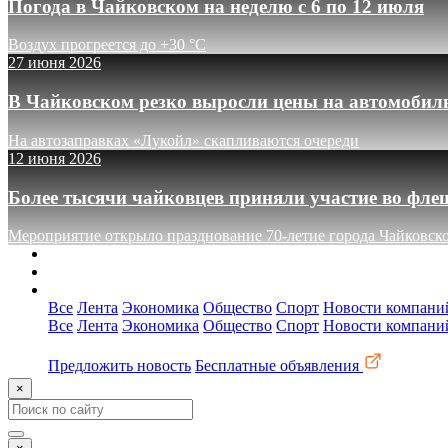
Погода в Чайковском на неделю с 6 по 12 июля
Воздух прогреется до +30 °C
27 июня 2026
В Чайковском резко выросли цены на автомобил
На автозаправках «Лукойл» скапливаются очереди
12 июня 2026
Более тысячи чайковцев приняли участие во фле
Мероприятие открыло празднование 70-летие города Чайковск
О сайте
Реклама
Контакты
Все
Лента
Экономика
Общество
Спорт
Новости компани
Все
Лента
Экономика
Общество
Спорт
Новости компани
Предложить новость
Бесплатные объявления
×