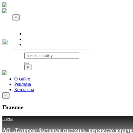
×
О сайте
Реклама
Контакты
×
О сайте
Реклама
Контакты
×
Главное
вчера
АО «Газпром бытовые системы» перенесло юридич