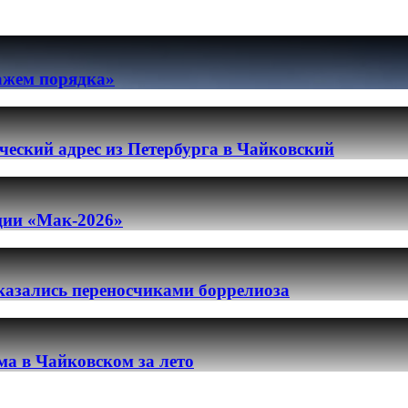
ражем порядка»
еский адрес из Петербурга в Чайковский
ации «Мак-2026»
казались переносчиками боррелиоза
ма в Чайковском за лето