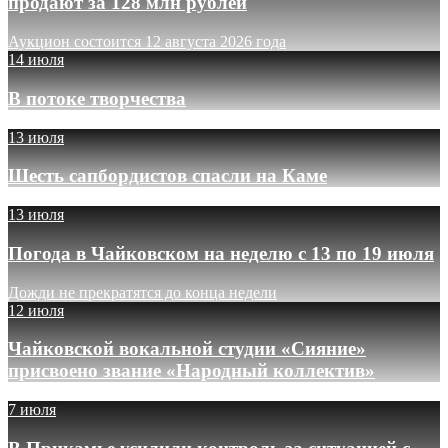
продают за 128 млн рублей
Аукцион состоится 12 августа 2026 года
14 июля
В потоке творчества
13 июля
Шесть сапбордистов спасли на Каме
13 июля
Погода в Чайковском на неделю с 13 по 19 июля
Дожди не прекратятся до конца недели
12 июля
Чайковской вокальной студии «Сияние»
присвоено звание «Народный коллектив»
7 июля