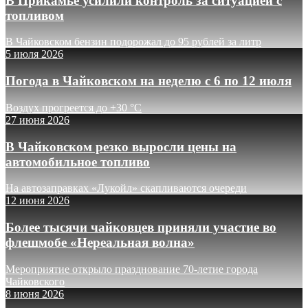
В Прикамье усилили контроль за ситуацией с
топливом
В Чайковском бензин подорожал до 95 рублей за литр
5 июля 2026
Погода в Чайковском на неделю с 6 по 12 июля
Воздух прогреется до +30 °C
27 июня 2026
В Чайковском резко выросли цены на
автомобильное топливо
На автозаправках «Лукойл» скапливаются очереди
12 июня 2026
Более тысячи чайковцев приняли участие во
флешмобе «Нереальная волна»
Мероприятие открыло празднование 70-летие города
Чайковского
8 июня 2026