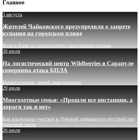
Главное
3 августа
Жителей Чайковского предупредили о запрете
купания на городском пляже
Вода в Каме не соответствует санитарным нормам
30 июля
На логистический центр Wildberries в Сарапуле
совершена атака БПЛА
Начался пожар, людей эвакуировали
29 июля
Многодетные семьи: «Прошли все инстанции, а
дороги так и нет»
Как владельцы участков в Дубовой добиваются обустройства
проезжей части
26 июля