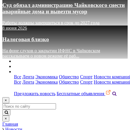
Суд обязал администрацию Чайковского снести
аварийные дома и вывезти мусор
Работы должны завершиться в срок до 2027 года
8 июня 2026
Налоговая близко
На фоне слухов о закрытии ИФНС в Чайковском
рассказываем о новом режиме её раб...
О сайте
Реклама
Контакты
Все
Лента
Экономика
Общество
Спорт
Новости компани
Все
Лента
Экономика
Общество
Спорт
Новости компани
Предложить новость
Бесплатные объявления
×
×
Главная
Новости