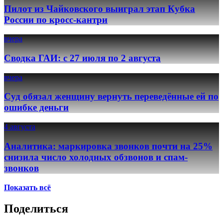
Пилот из Чайковского выиграл этап Кубка
России по кросс-кантри
вчера
Сводка ГАИ: с 27 июля по 2 августа
вчера
Суд обязал женщину вернуть переведённые ей по
ошибке деньги
4 августа
Аналитика: маркировка звонков почти на 25%
снизила число холодных обзвонов и спам-
звонков
Показать всё
Поделиться