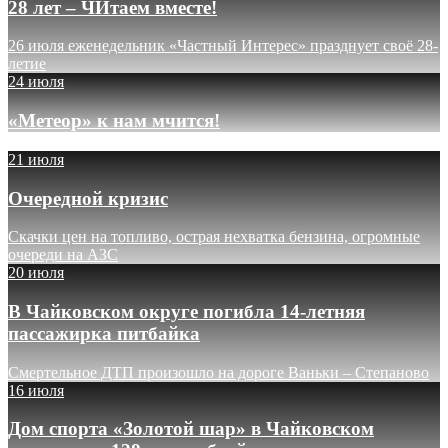
28 лет – ЧИтаем вместе!
26 июля еженедельник «Частный Интерес» празднует своё 28-
летие
24 июля
«Метеор» к нам мчится!
21 июля
Очередной кризис
Скачки цен на топливо, острая нехватка бензина, огромные
очереди на АЗС
20 июля
В Чайковском округе погибла 14-летняя
пассажирка питбайка
Смертельное ДТП произошло на дороге Ваньки – Степаново
16 июля
Дом спорта «Золотой шар» в Чайковском