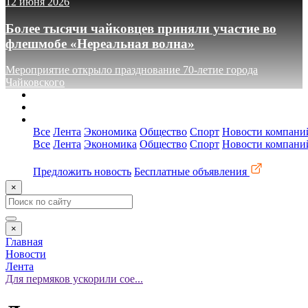
12 июня 2026
Более тысячи чайковцев приняли участие во
флешмобе «Нереальная волна»
Мероприятие открыло празднование 70-летие города
Чайковского
О сайте
Реклама
Контакты
Все
Лента
Экономика
Общество
Спорт
Новости компани
Все
Лента
Экономика
Общество
Спорт
Новости компани
Предложить новость
Бесплатные объявления
×
×
Главная
Новости
Лента
Для пермяков ускорили сое...