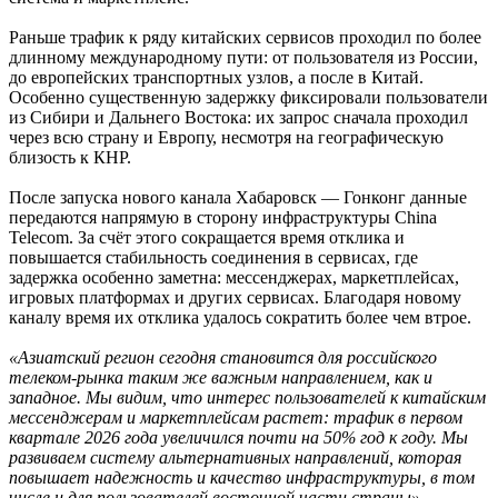
Раньше трафик к ряду китайских сервисов проходил по более
длинному международному пути: от пользователя из России,
до европейских транспортных узлов, а после в Китай.
Особенно существенную задержку фиксировали пользователи
из Сибири и Дальнего Востока: их запрос сначала проходил
через всю страну и Европу, несмотря на географическую
близость к КНР.
После запуска нового канала Хабаровск — Гонконг данные
передаются напрямую в сторону инфраструктуры China
Telecom. За счёт этого сокращается время отклика и
повышается стабильность соединения в сервисах, где
задержка особенно заметна: мессенджерах, маркетплейсах,
игровых платформах и других сервисах. Благодаря новому
каналу время их отклика удалось сократить более чем втрое.
«Азиатский регион сегодня становится для российского
телеком-рынка таким же важным направлением, как и
западное. Мы видим, что интерес пользователей к китайским
мессенджерам и маркетплейсам растет: трафик в первом
квартале 2026 года увеличился почти на 50% год к году. Мы
развиваем систему альтернативных направлений, которая
повышает надежность и качество инфраструктуры, в том
числе и для пользователей восточной части страны»
, —