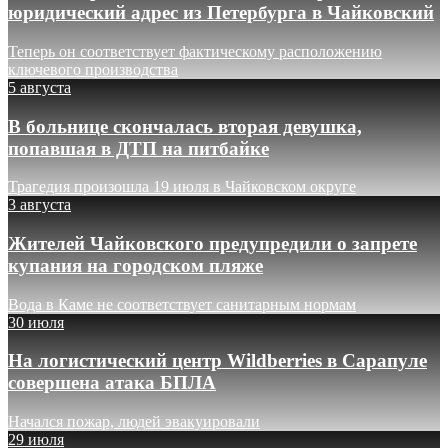
юридический адрес из Петербурга в Чайковский
Теперь он соответствует фактическому расположению
ключевого производства
5 августа
В больнице скончалась вторая девушка,
попавшая в ДТП на питбайке
Трагедия произошла 19 июля в Чайковском округе
3 августа
Жителей Чайковского предупредили о запрете
купания на городском пляже
Вода в Каме не соответствует санитарным нормам
30 июля
На логистический центр Wildberries в Сарапуле
совершена атака БПЛА
Начался пожар, людей эвакуировали
29 июля