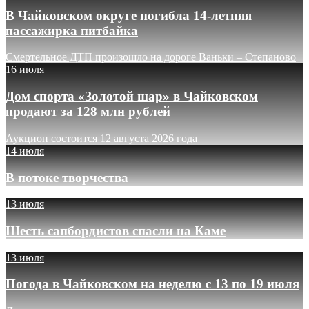
В Чайковском округе погибла 14-летняя
пассажирка питбайка
Смертельное ДТП произошло на дороге Ваньки – Степаново
16 июля
Дом спорта «Золотой шар» в Чайковском
продают за 128 млн рублей
Аукцион состоится 12 августа 2026 года
14 июля
В потоке творчества
13 июля
Шесть сапбордистов спасли на Каме
13 июля
Погода в Чайковском на неделю с 13 по 19 июля