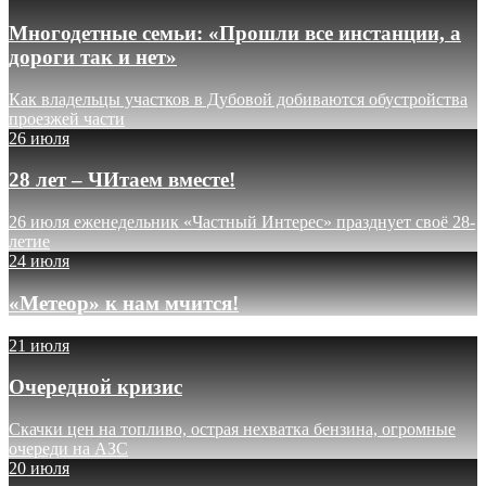
Многодетные семьи: «Прошли все инстанции, а
дороги так и нет»
Как владельцы участков в Дубовой добиваются обустройства
проезжей части
26 июля
28 лет – ЧИтаем вместе!
26 июля еженедельник «Частный Интерес» празднует своё 28-
летие
24 июля
«Метеор» к нам мчится!
21 июля
Очередной кризис
Скачки цен на топливо, острая нехватка бензина, огромные
очереди на АЗС
20 июля