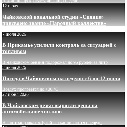
Дожди не прекратятся до конца недели
12 июля
Чайковской вокальной студии «Сияние»
присвоено звание «Народный коллектив»
7 июля 2026
В Прикамье усилили контроль за ситуацией с
топливом
В Чайковском бензин подорожал до 95 рублей за литр
5 июля 2026
Погода в Чайковском на неделю с 6 по 12 июля
Воздух прогреется до +30 °C
27 июня 2026
В Чайковском резко выросли цены на
автомобильное топливо
На автозаправках «Лукойл» скапливаются очереди