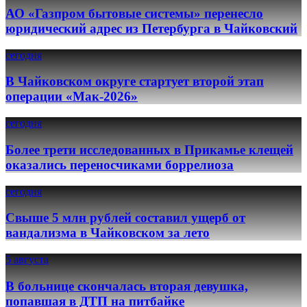
АО «Газпром бытовые системы» перенесло
юридический адрес из Петербурга в Чайковский
сегодня
В Чайковском округе стартует второй этап
операции «Мак-2026»
сегодня
Более трети исследованных в Прикамье клещей
оказались переносчиками боррелиоза
сегодня
Свыше 5 млн рублей составил ущерб от
вандализма в Чайковском за лето
5 августа
В больнице скончалась вторая девушка,
попавшая в ДТП на питбайке