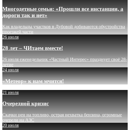
Многодетные семьи: «Прошли все инстанции, а
дороги так и нет»
Как владельцы участков в Дубовой добиваются обустройства
проезжей части
26 июля
28 лет – ЧИтаем вместе!
26 июля еженедельник «Частный Интерес» празднует своё 28-
летие
24 июля
«Метеор» к нам мчится!
21 июля
Очередной кризис
Скачки цен на топливо, острая нехватка бензина, огромные
очереди на АЗС
20 июля