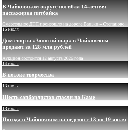
В Чайковском округе погибла 14-летняя
пассажирка питбайка
Смертельное ДТП произошло на дороге Ваньки – Степаново
16 июля
Дом спорта «Золотой шар» в Чайковском
продают за 128 млн рублей
Аукцион состоится 12 августа 2026 года
14 июля
В потоке творчества
13 июля
Шесть сапбордистов спасли на Каме
13 июля
Погода в Чайковском на неделю с 13 по 19 июля