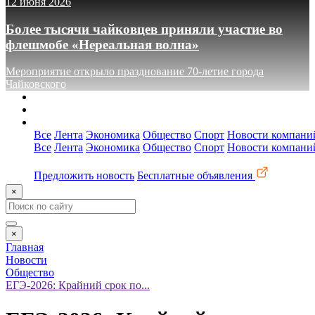
12 июня 2026
Более тысячи чайковцев приняли участие во
флешмобе «Нереальная волна»
Мероприятие открыло празднование 70-летие города
Чайковского
О сайте
Реклама
Контакты
Все
Лента
Экономика
Общество
Спорт
Новости компани
Все
Лента
Экономика
Общество
Спорт
Новости компани
Предложить новость
Бесплатные объявления
×
×
Главная
Новости
Общество
ЕГЭ-2026: Крайний срок по...