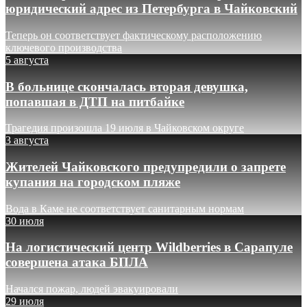
юридический адрес из Петербурга в Чайковский
Теперь он соответствует фактическому расположению
ключевого производства
5 августа
В больнице скончалась вторая девушка,
попавшая в ДТП на питбайке
Трагедия произошла 19 июля в Чайковском округе
3 августа
Жителей Чайковского предупредили о запрете
купания на городском пляже
Вода в Каме не соответствует санитарным нормам
30 июля
На логистический центр Wildberries в Сарапуле
совершена атака БПЛА
Начался пожар, людей эвакуировали
29 июля