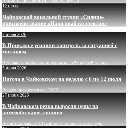
Дожди не прекратятся до конца недели
12 июля
Чайковской вокальной студии «Сияние»
присвоено звание «Народный коллектив»
7 июля 2026
В Прикамье усилили контроль за ситуацией с
топливом
В Чайковском бензин подорожал до 95 рублей за литр
5 июля 2026
Погода в Чайковском на неделю с 6 по 12 июля
Воздух прогреется до +30 °C
27 июня 2026
В Чайковском резко выросли цены на
автомобильное топливо
На автозаправках «Лукойл» скапливаются очереди