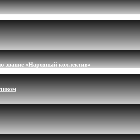
но звание «Народный коллектив»
пливом