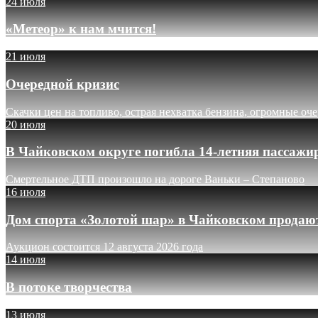
24 июля
«Метеор» к нам мчится!
21 июля
Очередной кризис
Скачки цен на топливо, острая нехватка бензина, огромные оч
20 июля
В Чайковском округе погибла 14-летняя пассажи
Смертельное ДТП произошло на дороге Ваньки – Степаново
16 июля
Дом спорта «Золотой шар» в Чайковском продают
Аукцион состоится 12 августа 2026 года
14 июля
В потоке творчества
13 июля