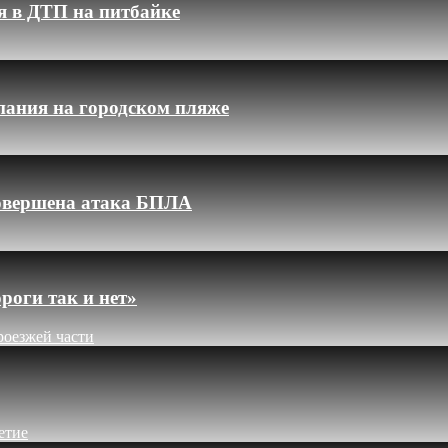
я в ДТП на питбайке
пания на городском пляже
 совершена атака БПЛА
роги так и нет»
роезжей части
етие