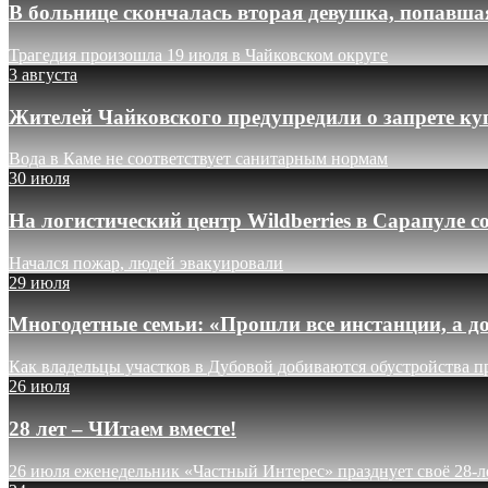
В больнице скончалась вторая девушка, попавша
Трагедия произошла 19 июля в Чайковском округе
3 августа
Жителей Чайковского предупредили о запрете ку
Вода в Каме не соответствует санитарным нормам
30 июля
На логистический центр Wildberries в Сарапуле
Начался пожар, людей эвакуировали
29 июля
Многодетные семьи: «Прошли все инстанции, а до
Как владельцы участков в Дубовой добиваются обустройства п
26 июля
28 лет – ЧИтаем вместе!
26 июля еженедельник «Частный Интерес» празднует своё 28-л