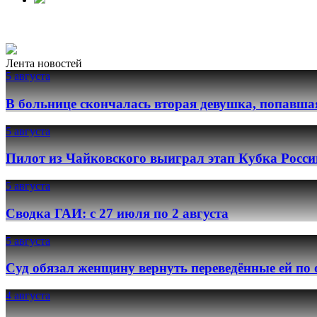
Лента новостей
5 августа
В больнице скончалась вторая девушка, попавша
5 августа
Пилот из Чайковского выиграл этап Кубка Росси
5 августа
Сводка ГАИ: с 27 июля по 2 августа
5 августа
Суд обязал женщину вернуть переведённые ей по
4 августа