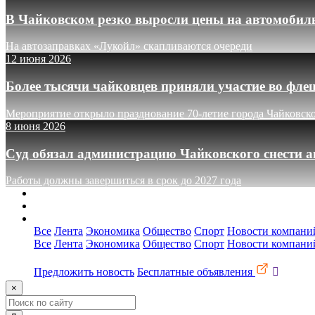
В Чайковском резко выросли цены на автомобил
На автозаправках «Лукойл» скапливаются очереди
12 июня 2026
Более тысячи чайковцев приняли участие во фле
Мероприятие открыло празднование 70-летие города Чайковск
8 июня 2026
Суд обязал администрацию Чайковского снести а
Работы должны завершиться в срок до 2027 года
О сайте
Реклама
Контакты
Все
Лента
Экономика
Общество
Спорт
Новости компани
Все
Лента
Экономика
Общество
Спорт
Новости компани
Предложить новость
Бесплатные объявления
×