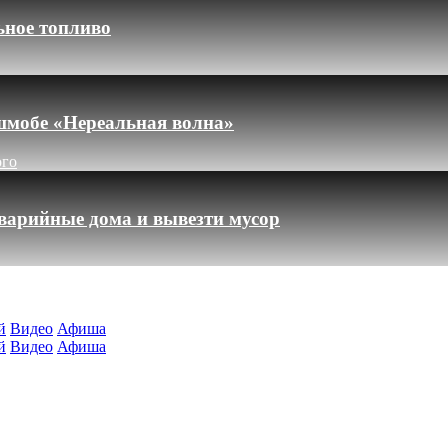
ьное топливо
шмобе «Нереальная волна»
ого
варийные дома и вывезти мусор
й
Видео
Афиша
й
Видео
Афиша