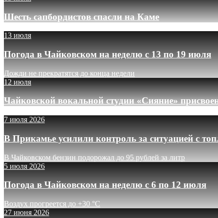
Шесть сапбордистов спасли на Каме
13 июля
Погода в Чайковском на неделю с 13 по 19 июля
Дожди не прекратятся до конца недели
12 июля
Чайковской вокальной студии «Сияние» присвое
7 июля 2026
В Прикамье усилили контроль за ситуацией с то
В Чайковском бензин подорожал до 95 рублей за литр
5 июля 2026
Погода в Чайковском на неделю с 6 по 12 июля
Воздух прогреется до +30 °C
27 июня 2026