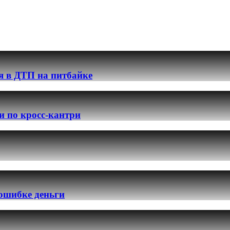
я в ДТП на питбайке
и по кросс-кантри
 ошибке деньги