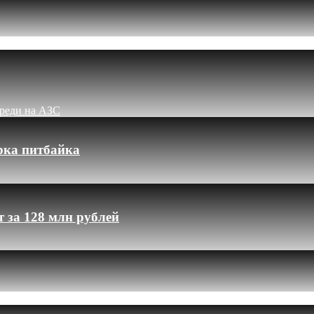
ереди на АЗС
рка питбайка
 за 128 млн рублей