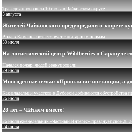
Трагедия произошла 19 июля в Чайковском округе
3 августа
Жителей Чайковского предупредили о запрете ку
Вода в Каме не соответствует санитарным нормам
30 июля
На логистический центр Wildberries в Сарапуле
Начался пожар, людей эвакуировали
29 июля
Многодетные семьи: «Прошли все инстанции, а до
Как владельцы участков в Дубовой добиваются обустройства п
26 июля
28 лет – ЧИтаем вместе!
26 июля еженедельник «Частный Интерес» празднует своё 28-л
24 июля