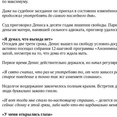
по максимуму.
Даже на судебное заседание он приехал в состоянии изменённо
продолжал употреблять до самого последнего дня».
Суд приговорил Дениса к десяти годам лишения свободы. Парня
деньгам матери, нанявшей сильного адвоката, приговор удалось
«Я думал, что выхода нет»
Отсидев две трети срока, Денис вышел на свободу условно-дос
активно посещал собрания 12-шаговой программы «Анонимных 
запой, несмотря на то, что дома его ждала мать.
Первое время Денис действительно держался, но начал регуля
«Я свято считал, что раз не употребляю то, от чего зависел 
старое поведение и точно так же изменяет сознание».
Недолгое воздержание закончилось полным крахом. Встретив да
люди буквально заживо гнили.
«И вот тогда мне стало по-настоящему страшно
, – делится о
сейчас сдохну в этой грязи, либо надо что-то кардинально мен
«У меня открылись глаза»