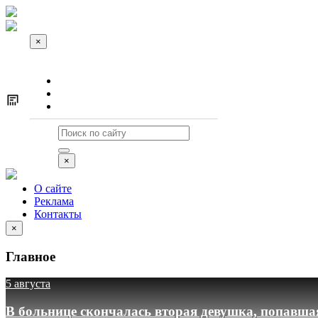
×
О сайте
Реклама
Контакты
×
О сайте
Реклама
Контакты
×
Главное
5 августа
В больнице скончалась вторая девушка, попавша