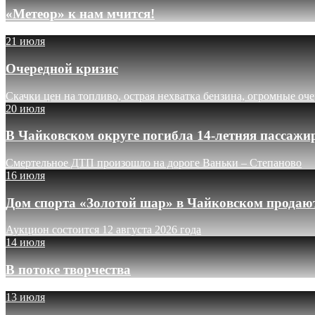
«Метеор» к нам мчится!
21 июля
Очередной кризис
Скачки цен на топливо, острая нехватка бензина, огромные оч
20 июля
В Чайковском округе погибла 14-летняя пассажи
Смертельное ДТП произошло на дороге Ваньки – Степаново
16 июля
Дом спорта «Золотой шар» в Чайковском продают
Аукцион состоится 12 августа 2026 года
14 июля
В потоке творчества
13 июля