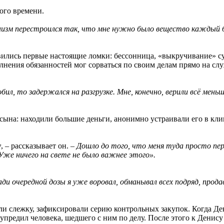
ого времени.
изм перестроился так, что мне нужно было вещество каждый 
вились первые настоящие ломки: бессонница, «выкручивание» с
лнения обязанностей мог сорваться по своим делам прямо на слу
обил, то задержался на разгрузке. Мне, конечно, верили всё мен
сына: находили большие деньги, анонимно устраивали его в кли
у
, – рассказывает он. –
Дошло до того, что меня туда просто пер
 Уже ничего на свете не было важнее этого».
ади очередной дозы я уже воровал, обманывал всех подряд, прода
ли слежку, зафиксировали серию контрольных закупок. Когда Де
упредил человека, шедшего с ним по делу. После этого к Денису 