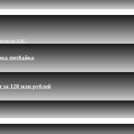
ереди на АЗС
рка питбайка
 за 128 млн рублей