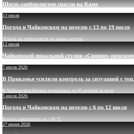
Шесть сапбордистов спасли на Каме
13 июля
Погода в Чайковском на неделю с 13 по 19 июля
Дожди не прекратятся до конца недели
12 июля
Чайковской вокальной студии «Сияние» присвое
7 июля 2026
В Прикамье усилили контроль за ситуацией с то
В Чайковском бензин подорожал до 95 рублей за литр
5 июля 2026
Погода в Чайковском на неделю с 6 по 12 июля
Воздух прогреется до +30 °C
27 июня 2026