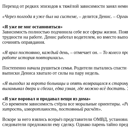
Переход от редких эпизодов к тяжёлой зависимости занял немн
«Через полгода я уже был на системе
, – делится Денис. –
Орган
«Я уже не мог остановиться»
Зависимость полностью подчинила себе все сферы жизни. Поя
трудности на работе. Денис работал водителем, но вместо выпо
сочинять оправдания.
«Я врал постоянно, каждый день
, – отмечает он. –
То колесо пр
работе история повторилась».
Постепенно начала рушиться семья. Родители пытались спасти 
выписки Дениса хватало от силы на пару недель.
«Я выходил за ворота больницы и опять возвращался к старом
выламывал двери и сбегал, едва узнав, где можно всё достать.
«Я уже воровал и продавал вещи из дома»
Со временем зависимость стёрла все моральные ориентиры.
«Р
хитрость, изворотливость, постоянный расчёт»
.
Вскоре за него взялись всерьёз представители ОМВД, установи
следователи предложили ему сделку. Однако парень тайно пред