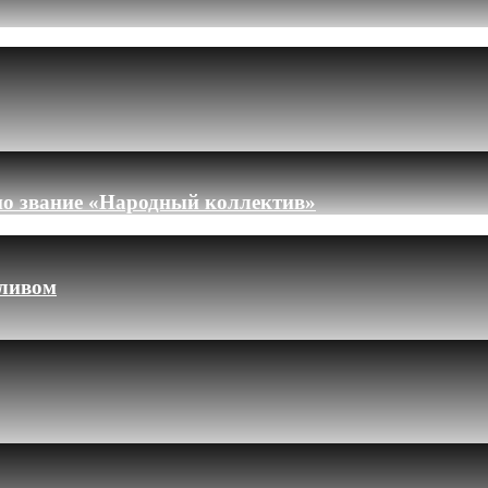
но звание «Народный коллектив»
пливом