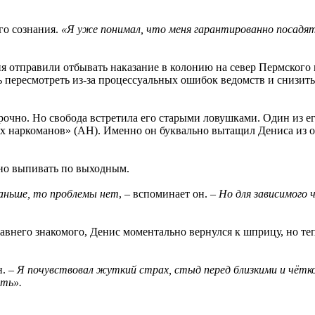
го сознания.
«Я уже понимал, что меня гарантированно посадя
 отправили отбывать наказание в колонию на север Пермского к
 пересмотреть из-за процессуальных ошибок ведомств и снизить 
рочно. Но свобода встретила его старыми ловушками. Один из е
наркоманов» (АН). Именно он буквально вытащил Дениса из оче
рно выпивать по выходным.
раньше, то проблемы нет
, – вспоминает он. –
Но для зависимого 
внего знакомого, Денис моментально вернулся к шприцу, но теп
н.
– Я почувствовал жуткий страх, стыд перед близкими и чёткое
ять».