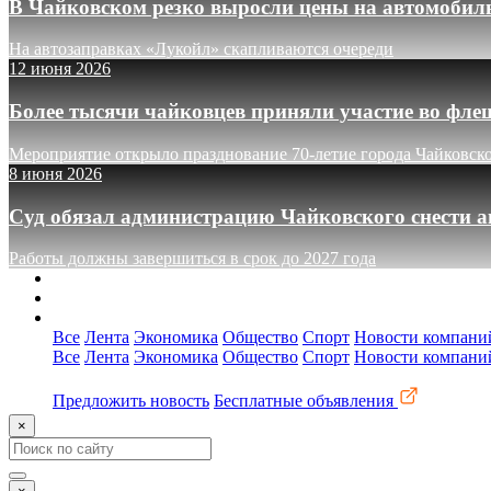
В Чайковском резко выросли цены на автомобил
На автозаправках «Лукойл» скапливаются очереди
12 июня 2026
Более тысячи чайковцев приняли участие во фле
Мероприятие открыло празднование 70-летие города Чайковск
8 июня 2026
Суд обязал администрацию Чайковского снести а
Работы должны завершиться в срок до 2027 года
О сайте
Реклама
Контакты
Все
Лента
Экономика
Общество
Спорт
Новости компани
Все
Лента
Экономика
Общество
Спорт
Новости компани
Предложить новость
Бесплатные объявления
×