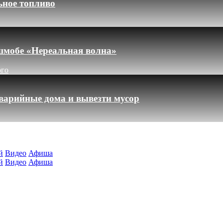
ьное топливо
шмобе «Нереальная волна»
ого
варийные дома и вывезти мусор
й
Видео
Афиша
й
Видео
Афиша