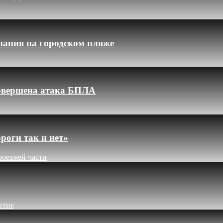
пания на городском пляже
 совершена атака БПЛА
роги так и нет»
роезжей части
етие