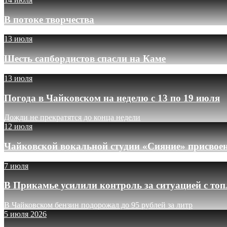
В потоке творчества
13 июля
Шесть сапбордистов спасли на Каме
13 июля
Погода в Чайковском на неделю с 13 по 19 июля
Дожди не прекратятся до конца недели
12 июля
Чайковской вокальной студии «Сияние» присвое
7 июля
В Прикамье усилили контроль за ситуацией с то
В Чайковском бензин подорожал до 95 рублей за литр
5 июля 2026