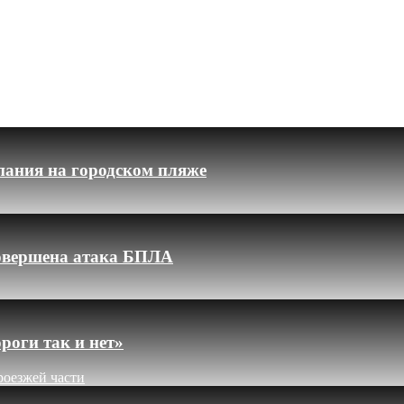
пания на городском пляже
 совершена атака БПЛА
роги так и нет»
роезжей части