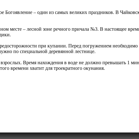
тое Богоявление – один из самых великих праздников. В Чайков
ном месте – лесной зоне речного причала №3. В настоящее врем
дики.
едосторожности при купании. Перед погружением необходимо сде
 нужно по специальной деревянной лестнице.
и взрослых. Время нахождения в воде не должно превышать 1 ми
ого времени хватит для троекратного окунания.