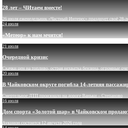
28 лет – ЧИтаем вместе!
26 июля еженедельник «Частный Интерес» празднует своё 28-л
24 июля
«Метеор» к нам мчится!
21 июля
Очередной кризис
Скачки цен на топливо, острая нехватка бензина, огромные оч
20 июля
В Чайковском округе погибла 14-летняя пассажи
Смертельное ДТП произошло на дороге Ваньки – Степаново
16 июля
Дом спорта «Золотой шар» в Чайковском продают
Аукцион состоится 12 августа 2026 года
14 июля