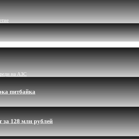
етие
ереди на АЗС
рка питбайка
 за 128 млн рублей