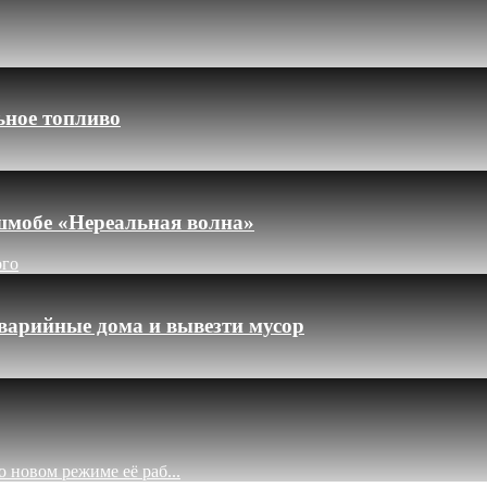
ьное топливо
шмобе «Нереальная волна»
ого
варийные дома и вывезти мусор
 новом режиме её раб...