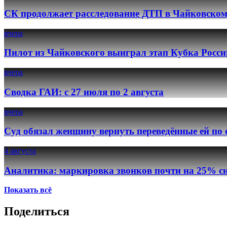
СК продолжает расследование ДТП в Чайковском
вчера
Пилот из Чайковского выиграл этап Кубка Росси
вчера
Сводка ГАИ: с 27 июля по 2 августа
вчера
Суд обязал женщину вернуть переведённые ей по
4 августа
Аналитика: маркировка звонков почти на 25% сн
Показать всё
Поделиться