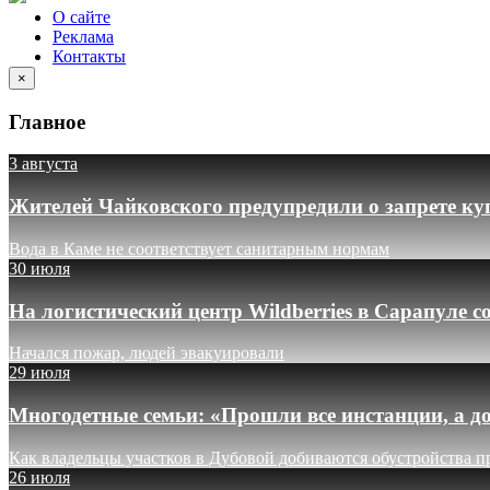
О сайте
Реклама
Контакты
×
Главное
3 августа
Жителей Чайковского предупредили о запрете ку
Вода в Каме не соответствует санитарным нормам
30 июля
На логистический центр Wildberries в Сарапуле
Начался пожар, людей эвакуировали
29 июля
Многодетные семьи: «Прошли все инстанции, а до
Как владельцы участков в Дубовой добиваются обустройства п
26 июля