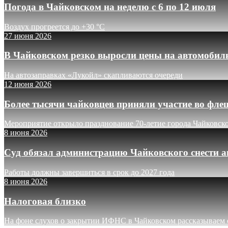
Погода в Чайковском на неделю с 6 по 12 июля
Воздух прогреется до +30 °C
27 июня 2026
В Чайковском резко выросли цены на автомобил
На автозаправках «Лукойл» скапливаются очереди
12 июня 2026
Более тысячи чайковцев приняли участие во фле
Мероприятие открыло празднование 70-летие города Чайковск
8 июня 2026
Суд обязал администрацию Чайковского снести а
Работы должны завершиться в срок до 2027 года
8 июня 2026
Налоговая близко
На фоне слухов о закрытии ИФНС в Чайковском рассказываем о