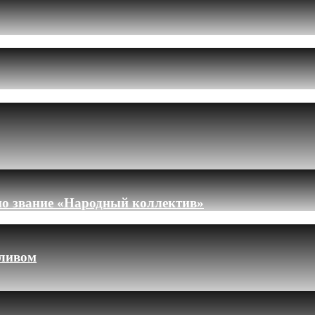
но звание «Народный коллектив»
пливом