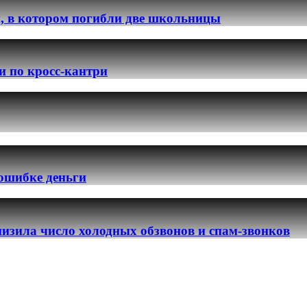
, в котором погибли две школьницы
и по кросс-кантри
 ошибке деньги
изила число холодных обзвонов и спам-звонков