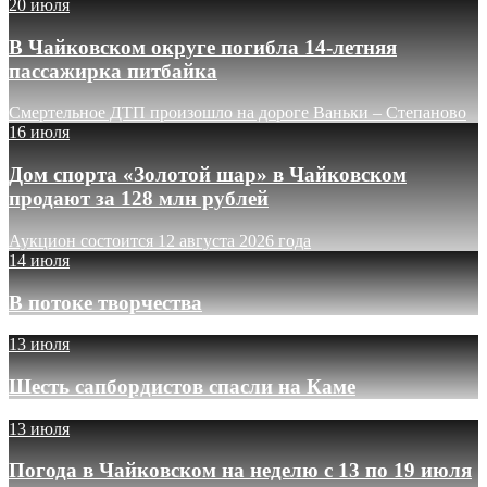
20 июля
В Чайковском округе погибла 14-летняя
пассажирка питбайка
Смертельное ДТП произошло на дороге Ваньки – Степаново
16 июля
Дом спорта «Золотой шар» в Чайковском
продают за 128 млн рублей
Аукцион состоится 12 августа 2026 года
14 июля
В потоке творчества
13 июля
Шесть сапбордистов спасли на Каме
13 июля
Погода в Чайковском на неделю с 13 по 19 июля