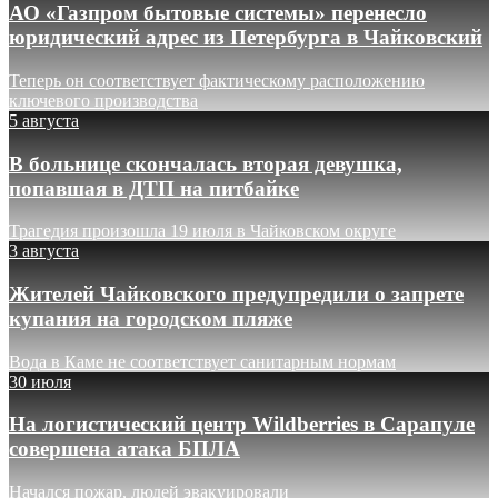
АО «Газпром бытовые системы» перенесло
юридический адрес из Петербурга в Чайковский
Теперь он соответствует фактическому расположению
ключевого производства
5 августа
В больнице скончалась вторая девушка,
попавшая в ДТП на питбайке
Трагедия произошла 19 июля в Чайковском округе
3 августа
Жителей Чайковского предупредили о запрете
купания на городском пляже
Вода в Каме не соответствует санитарным нормам
30 июля
На логистический центр Wildberries в Сарапуле
совершена атака БПЛА
Начался пожар, людей эвакуировали