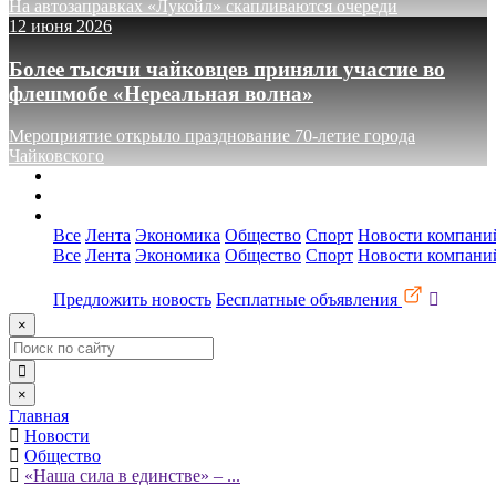
На автозаправках «Лукойл» скапливаются очереди
12 июня 2026
Более тысячи чайковцев приняли участие во
флешмобе «Нереальная волна»
Мероприятие открыло празднование 70-летие города
Чайковского
О сайте
Реклама
Контакты
Все
Лента
Экономика
Общество
Спорт
Новости компани
Все
Лента
Экономика
Общество
Спорт
Новости компани
Предложить новость
Бесплатные объявления
×
×
Главная
Новости
Общество
«Наша сила в единстве» – ...