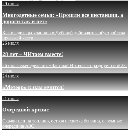
29 июля
Многодетные семьи: «Прошли все инстанции, а
дороги так и нет»
Как владельцы участков в Дубовой добиваются обустройства
проезжей части
26 июля
28 лет – ЧИтаем вместе!
26 июля еженедельник «Частный Интерес» празднует своё 28-
летие
24 июля
«Метеор» к нам мчится!
21 июля
Очередной кризис
Скачки цен на топливо, острая нехватка бензина, огромные
очереди на АЗС