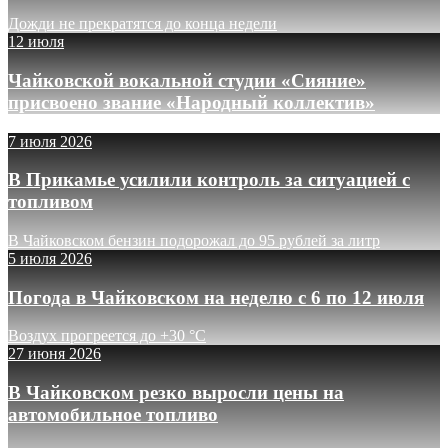
Дожди не прекратятся до конца недели
12 июля
Чайковской вокальной студии «Сияние»
присвоено звание «Народный коллектив»
7 июля 2026
В Прикамье усилили контроль за ситуацией с
топливом
В Чайковском бензин подорожал до 95 рублей за литр
5 июля 2026
Погода в Чайковском на неделю с 6 по 12 июля
Воздух прогреется до +30 °C
27 июня 2026
В Чайковском резко выросли цены на
автомобильное топливо