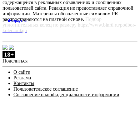
содержащейся в рекламных объявлениях и сообщениях
пользователей сайта. Редакция не предоставляет справочной
информации. Материалы обозначенные символом PR
распространяются на платной основе.
Подбор
вчера
вчера
вчера
вчера
4 августа
уплотнительных колец по размеру
https://www.binrti.ru/podbor-
kolec-onlajn
18+
Поделиться
О сайте
Реклама
Контакты
Пользовательское соглашение
Соглашение о конфиденциальности информации