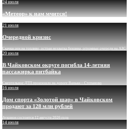
24 июля
«Метеор» к нам мчится!
21 июля
Очередной кризис
Скачки цен на топливо, острая нехватка бензина, огромные очереди на АЗС
20 июля
В Чайковском округе погибла 14-летняя
пассажирка питбайка
Смертельное ДТП произошло на дороге Ваньки – Степаново
16 июля
Дом спорта «Золотой шар» в Чайковском
продают за 128 млн рублей
Аукцион состоится 12 августа 2026 года
14 июля