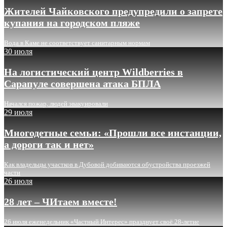
Жителей Чайковского предупредили о запрете
купания на городском пляже
Вода в Каме не соответствует санитарным нормам
30 июля
На логистический центр Wildberries в
Сарапуле совершена атака БПЛА
Начался пожар, людей эвакуировали
29 июля
Многодетные семьи: «Прошли все инстанции,
а дороги так и нет»
Как владельцы участков в Дубовой добиваются обустройства проезжей
части
26 июля
28 лет – ЧИтаем вместе!
26 июля еженедельник «Частный Интерес» празднует своё 28-летие