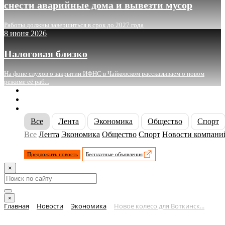
снести аварийные дома и вывезти мусор
Работы должны завершиться в срок до 2027 года
8 июня 2026
Налоговая близко
На фоне слухов о закрытии ИФНС в Чайковском рассказываем о новом
режиме её раб...
О сайте
Реклама
Контакты
Все
Лента
Экономика
Общество
Спорт
Все
Лента
Экономика
Общество
Спорт
Новости компани
Предложить новость
Бесплатные объявления
×
×
Главная
Новости
Экономика
Новое колесо для Воткинск...