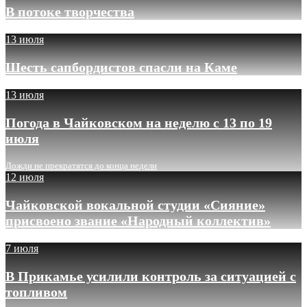
В потоке творчества
13 июля
Шесть сапбордистов спасли на Каме
13 июля
Погода в Чайковском на неделю с 13 по 19
июля
Дожди не прекратятся до конца недели
12 июля
Чайковской вокальной студии «Сияние»
присвоено звание «Народный коллектив»
7 июля
В Прикамье усилили контроль за ситуацией с
топливом