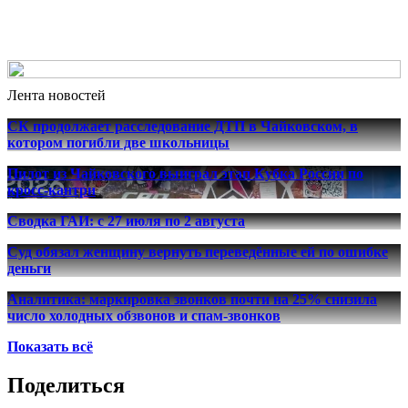
Лента новостей
СК продолжает расследование ДТП в Чайковском, в
котором погибли две школьницы
Пилот из Чайковского выиграл этап Кубка России по
кросс-кантри
Сводка ГАИ: с 27 июля по 2 августа
Суд обязал женщину вернуть переведённые ей по ошибке
деньги
Аналитика: маркировка звонков почти на 25% снизила
число холодных обзвонов и спам-звонков
Показать всё
Поделиться