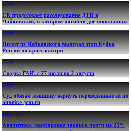
вчера
СК продолжает расследование ДТП в
Чайковском, в котором погибли две школьницы
вчера
Пилот из Чайковского выиграл этап Кубка
России по кросс-кантри
вчера
Сводка ГАИ: с 27 июля по 2 августа
вчера
Суд обязал женщину вернуть переведённые ей по
ошибке деньги
4 августа
Аналитика: маркировка звонков почти на 25%