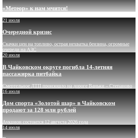
«Метеор» к нам мчится!
21 июля
Очередной кризис
Скачки цен на топливо, острая нехватка бензина, огромные
очереди на АЗС
20 июля
В Чайковском округе погибла 14-летняя
пассажирка питбайка
Смертельное ДТП произошло на дороге Ваньки – Степаново
16 июля
Дом спорта «Золотой шар» в Чайковском
продают за 128 млн рублей
Аукцион состоится 12 августа 2026 года
14 июля