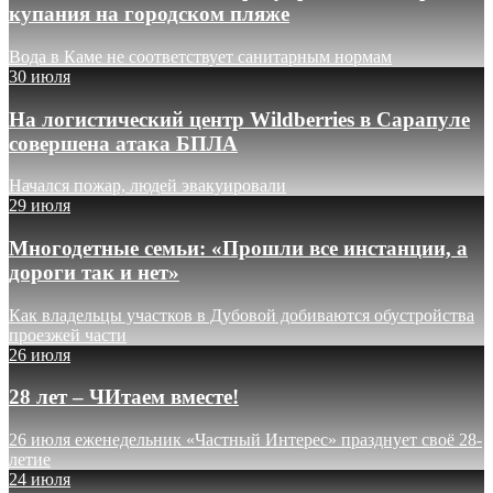
купания на городском пляже
Вода в Каме не соответствует санитарным нормам
30 июля
На логистический центр Wildberries в Сарапуле
совершена атака БПЛА
Начался пожар, людей эвакуировали
29 июля
Многодетные семьи: «Прошли все инстанции, а
дороги так и нет»
Как владельцы участков в Дубовой добиваются обустройства
проезжей части
26 июля
28 лет – ЧИтаем вместе!
26 июля еженедельник «Частный Интерес» празднует своё 28-
летие
24 июля