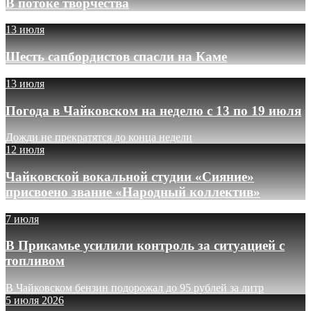
В потоке творчества
13 июля
Шесть сапбордистов спасли на Каме
13 июля
Погода в Чайковском на неделю с 13 по 19 июля
Дожди не прекратятся до конца недели
12 июля
Чайковской вокальной студии «Сияние»
присвоено звание «Народный коллектив»
7 июля
В Прикамье усилили контроль за ситуацией с
топливом
В Чайковском бензин подорожал до 95 рублей за литр
5 июля 2026