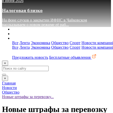
8 июня 2026
Налоговая близко
На фоне слухов о закрытии ИФНС в Чайковском
рассказываем о новом режиме её раб...
О сайте
Реклама
Контакты
Все
Лента
Экономика
Общество
Спорт
Новости компани
Все
Лента
Экономика
Общество
Спорт
Новости компани
Предложить новость
Бесплатные объявления
×
×
Главная
Новости
Общество
Новые штрафы за перевозку...
Новые штрафы за перевозку