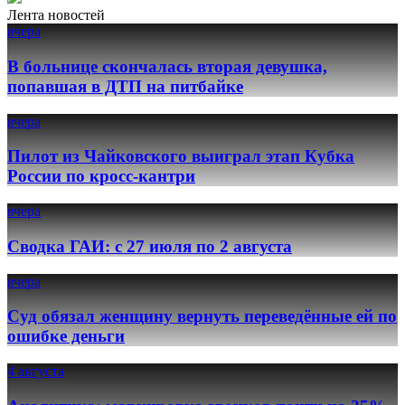
Лента новостей
вчера
В больнице скончалась вторая девушка,
попавшая в ДТП на питбайке
вчера
Пилот из Чайковского выиграл этап Кубка
России по кросс-кантри
вчера
Сводка ГАИ: с 27 июля по 2 августа
вчера
Суд обязал женщину вернуть переведённые ей по
ошибке деньги
4 августа