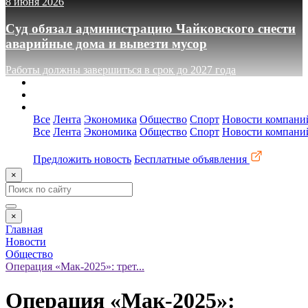
8 июня 2026
Суд обязал администрацию Чайковского снести
аварийные дома и вывезти мусор
Работы должны завершиться в срок до 2027 года
О сайте
Реклама
Контакты
Все
Лента
Экономика
Общество
Спорт
Новости компани
Все
Лента
Экономика
Общество
Спорт
Новости компани
Предложить новость
Бесплатные объявления
×
×
Главная
Новости
Общество
Операция «Мак-2025»: трет...
Операция «Мак-2025»: