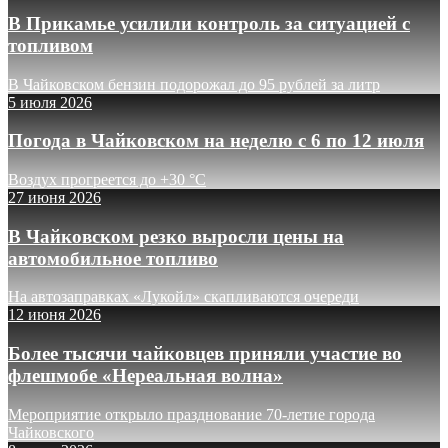
В Прикамье усилили контроль за ситуацией с
топливом
В Чайковском бензин подорожал до 95 рублей за литр
5 июля 2026
Погода в Чайковском на неделю с 6 по 12 июля
Воздух прогреется до +30 °C
27 июня 2026
В Чайковском резко выросли цены на
автомобильное топливо
На автозаправках «Лукойл» скапливаются очереди
12 июня 2026
Более тысячи чайковцев приняли участие во
флешмобе «Нереальная волна»
Мероприятие открыло празднование 70-летие города
Чайковского