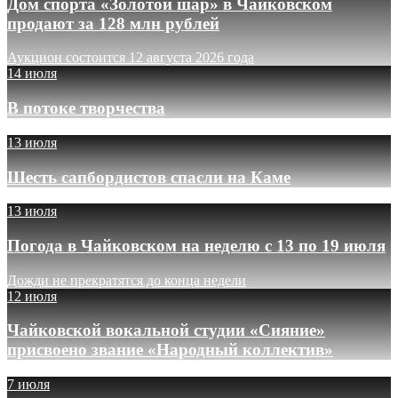
Дом спорта «Золотой шар» в Чайковском
продают за 128 млн рублей
Аукцион состоится 12 августа 2026 года
14 июля
В потоке творчества
13 июля
Шесть сапбордистов спасли на Каме
13 июля
Погода в Чайковском на неделю с 13 по 19 июля
Дожди не прекратятся до конца недели
12 июля
Чайковской вокальной студии «Сияние»
присвоено звание «Народный коллектив»
7 июля