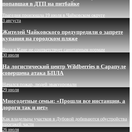
попавшая в ДТП на питбайке
Трагедия произошла 19 июля в Чайковском округе
3 августа
Жителей Чайковского предупредили о запрете
купания на городском пляже
Вода в Каме не соответствует санитарным нормам
30 июля
На логистический центр Wildberries в Сарапуле
совершена атака БПЛА
Начался пожар, людей эвакуировали
29 июля
Многодетные семьи: «Прошли все инстанции, а
дороги так и нет»
Как владельцы участков в Дубовой добиваются обустройства
проезжей части
26 июля