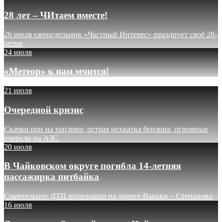
28 лет – ЧИтаем вместе!
26 июля еженедельник «Частный Интерес» празднует своё 28-
летие
24 июля
«Метеор» к нам мчится!
21 июля
Очередной кризис
Скачки цен на топливо, острая нехватка бензина, огромные
очереди на АЗС
20 июля
В Чайковском округе погибла 14-летняя
пассажирка питбайка
Смертельное ДТП произошло на дороге Ваньки – Степаново
16 июля