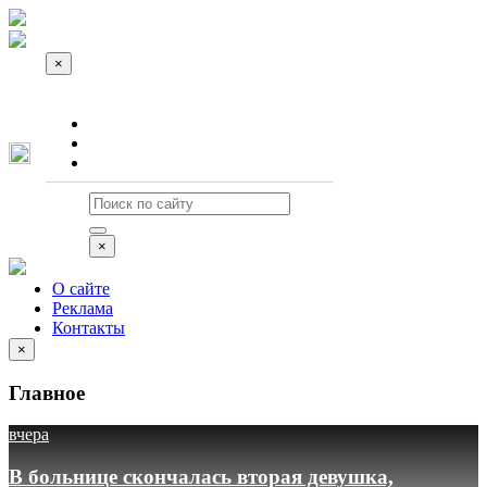
×
О сайте
Реклама
Контакты
×
О сайте
Реклама
Контакты
×
Главное
вчера
В больнице скончалась вторая девушка,