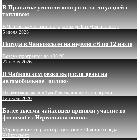
В Прикамье усилили контроль за ситуацией с
топливом
В Чайковском бензин подорожал до 95 рублей за литр
5 июля 2026
Погода в Чайковском на неделю с 6 по 12 июля
Воздух прогреется до +30 °C
27 июня 2026
В Чайковском резко выросли цены на
автомобильное топливо
На автозаправках «Лукойл» скапливаются очереди
12 июня 2026
Более тысячи чайковцев приняли участие во
флешмобе «Нереальная волна»
Мероприятие открыло празднование 70-летие города
Чайковского