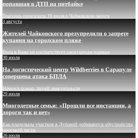
попавшая в ДТП на питбайке
Трагедия произошла 19 июля в Чайковском округе
3 августа
Жителей Чайковского предупредили о запрете
купания на городском пляже
Вода в Каме не соответствует санитарным нормам
30 июля
На логистический центр Wildberries в Сарапуле
совершена атака БПЛА
Начался пожар, людей эвакуировали
29 июля
Многодетные семьи: «Прошли все инстанции, а
дороги так и нет»
Как владельцы участков в Дубовой добиваются обустройства
проезжей части
26 июля