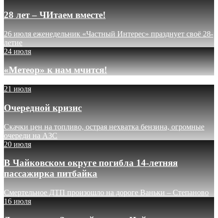
28 лет – ЧИтаем вместе!
26 июля еженедельник «Частный Интерес» празднует своё 28-
летие
24 июля
«Метеор» к нам мчится!
21 июля
Очередной кризис
Скачки цен на топливо, острая нехватка бензина, огромные
очереди на АЗС
20 июля
В Чайковском округе погибла 14-летняя
пассажирка питбайка
Смертельное ДТП произошло на дороге Ваньки – Степаново
16 июля