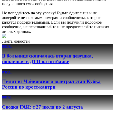
полученного смс-сообщения.
Не попадайтесь на эту уловку! Будьте бдительны и не
доверяйте незнакомым номерам и сообщениям, которые
кажутся подозрительными. Если вы получили подобное
сообщение, не перезванивайте и не предоставляйте никаких
личных данных.
Лента новостей
вчера
В больнице скончалась вторая девушка,
попавшая в ДТП на питбайке
вчера
Пилот из Чайковского выиграл этап Кубка
России по кросс-кантри
вчера
Сводка ГАИ: с 27 июля по 2 августа