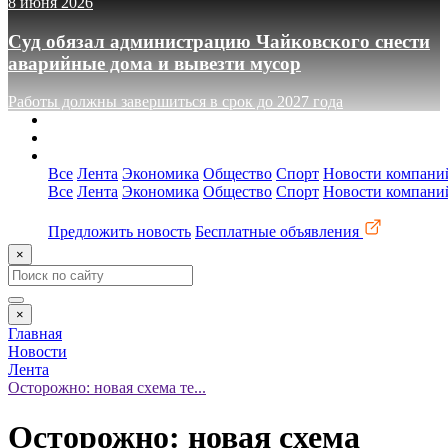
8 июня 2026
Суд обязал администрацию Чайковского снести
аварийные дома и вывезти мусор
Работы должны завершиться в срок до 2027 года
О сайте
Реклама
Контакты
Все
Лента
Экономика
Общество
Спорт
Новости компани
Все
Лента
Экономика
Общество
Спорт
Новости компани
Предложить новость
Бесплатные объявления
×
×
Главная
Новости
Лента
Осторожно: новая схема те...
Осторожно: новая схема