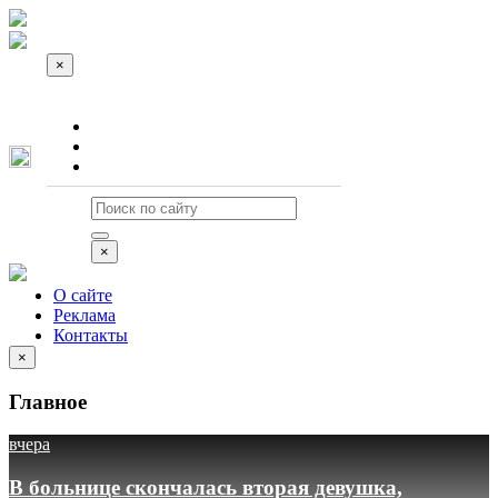
×
О сайте
Реклама
Контакты
×
О сайте
Реклама
Контакты
×
Главное
вчера
В больнице скончалась вторая девушка,