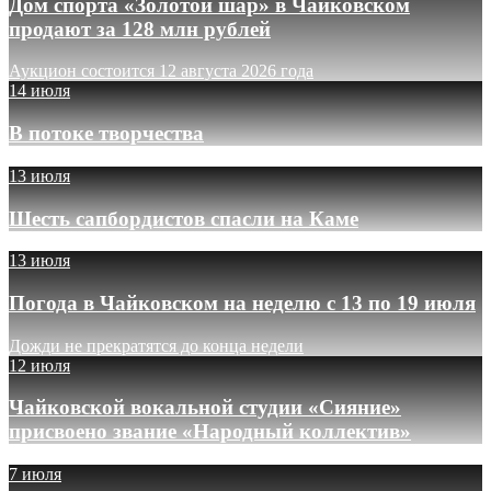
Дом спорта «Золотой шар» в Чайковском
продают за 128 млн рублей
Аукцион состоится 12 августа 2026 года
14 июля
В потоке творчества
13 июля
Шесть сапбордистов спасли на Каме
13 июля
Погода в Чайковском на неделю с 13 по 19 июля
Дожди не прекратятся до конца недели
12 июля
Чайковской вокальной студии «Сияние»
присвоено звание «Народный коллектив»
7 июля