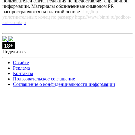
пользователей сайта. Редакция не предоставляет справочной
информации. Материалы обозначенные символом PR
распространяются на платной основе.
Подбор
уплотнительных колец по размеру
https://www.binrti.ru/podbor-
kolec-onlajn
18+
Поделиться
О сайте
Реклама
Контакты
Пользовательское соглашение
Соглашение о конфиденциальности информации