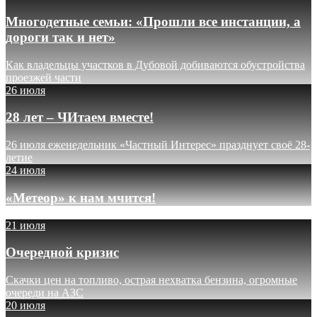
Многодетные семьи: «Прошли все инстанции, а
дороги так и нет»
Как владельцы участков в Дубовой добиваются обустройства
проезжей части
26 июля
28 лет – ЧИтаем вместе!
26 июля еженедельник «Частный Интерес» празднует своё 28-
летие
24 июля
«Метеор» к нам мчится!
21 июля
Очередной кризис
Скачки цен на топливо, острая нехватка бензина, огромные
очереди на АЗС
20 июля