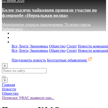
12 июня 2026
Более тысячи чайковцев приняли участие во
флешмобе «Нереальная волна»
Мероприятие открыло празднование 70-летие города
Чайковского
О сайте
Реклама
Контакты
Все
Лента
Экономика
Общество
Спорт
Новости компани
Все
Лента
Экономика
Общество
Спорт
Новости компани
Предложить новость
Бесплатные объявления
×
×
Главная
Новости
Общество
Пермское УФАС выявило нар...