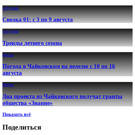
сегодня
Сводка 01: с 3 по 9 августа
сегодня
Тренды летнего сезона
вчера
Погода в Чайковском на неделю с 10 по 16
августа
вчера
Два проекта из Чайковского получат гранты
общества «Знание»
Показать всё
Поделиться