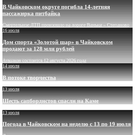
В Чайковском округе погибла 14-летняя
пассажирка питбайка
Смертельное ДТП произошло на дороге Ваньки – Степаново
16 июля
Дом спорта «Золотой шар» в Чайковском
продают за 128 млн рублей
Аукцион состоится 12 августа 2026 года
14 июля
В потоке творчества
13 июля
Шесть сапбордистов спасли на Каме
13 июля
Погода в Чайковском на неделю с 13 по 19 июля