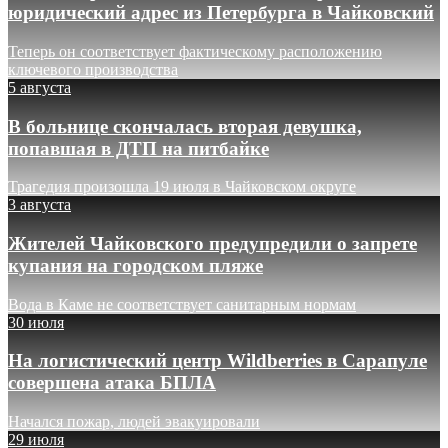
юридический адрес из Петербурга в Чайковский
Теперь он соответствует фактическому расположению
ключевого производства
5 августа
В больнице скончалась вторая девушка,
попавшая в ДТП на питбайке
Трагедия произошла 19 июля в Чайковском округе
3 августа
Жителей Чайковского предупредили о запрете
купания на городском пляже
Вода в Каме не соответствует санитарным нормам
30 июля
На логистический центр Wildberries в Сарапуле
совершена атака БПЛА
Начался пожар, людей эвакуировали
29 июля