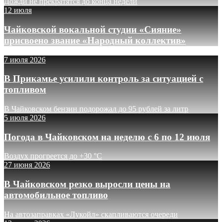
Дожди не прекратятся до конца недели
12 июля
Чайковской вокальной студии «Сияние»
присвоено звание «Народный коллектив»
7 июля 2026
В Прикамье усилили контроль за ситуацией с
топливом
В Чайковском бензин подорожал до 95 рублей за литр
5 июля 2026
Погода в Чайковском на неделю с 6 по 12 июля
Воздух прогреется до +30 °C
27 июня 2026
В Чайковском резко выросли цены на
автомобильное топливо
На автозаправках «Лукойл» скапливаются очереди