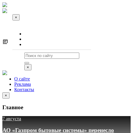
×
О сайте
Реклама
Контакты
×
О сайте
Реклама
Контакты
×
Главное
7 августа
АО «Газпром бытовые системы» перенесло