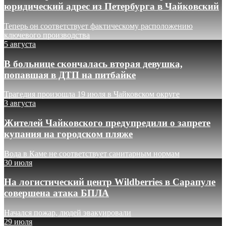
юридический адрес из Петербурга в Чайковский
Теперь он соответствует фактическому расположению
ключевого производства
5 августа
В больнице скончалась вторая девушка,
попавшая в ДТП на питбайке
Трагедия произошла 19 июля в Чайковском округе
3 августа
Жителей Чайковского предупредили о запрете
купания на городском пляже
Вода в Каме не соответствует санитарным нормам
30 июля
На логистический центр Wildberries в Сарапуле
совершена атака БПЛА
Начался пожар, людей эвакуировали
29 июля