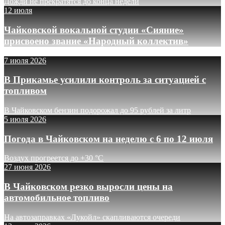
Дожди не прекратятся до конца недели
12 июля
Чайковской вокальной студии «Сияние»
присвоено звание «Народный коллектив»
7 июля 2026
В Прикамье усилили контроль за ситуацией с
топливом
В Чайковском бензин подорожал до 95 рублей за литр
5 июля 2026
Погода в Чайковском на неделю с 6 по 12 июля
Воздух прогреется до +30 °C
27 июня 2026
В Чайковском резко выросли цены на
автомобильное топливо
На автозаправках «Лукойл» скапливаются очереди