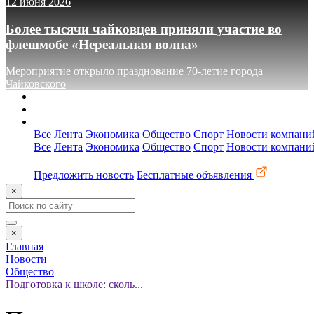
12 июня 2026
Более тысячи чайковцев приняли участие во
флешмобе «Нереальная волна»
Мероприятие открыло празднование 70-летие города
Чайковского
О сайте
Реклама
Контакты
Все
Лента
Экономика
Общество
Спорт
Новости компани
Все
Лента
Экономика
Общество
Спорт
Новости компани
Предложить новость
Бесплатные объявления
×
×
Главная
Новости
Общество
Подготовка к школе: сколь...