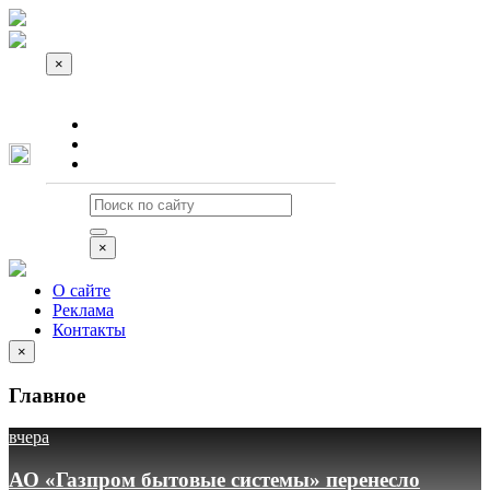
×
О сайте
Реклама
Контакты
×
О сайте
Реклама
Контакты
×
Главное
вчера
АО «Газпром бытовые системы» перенесло