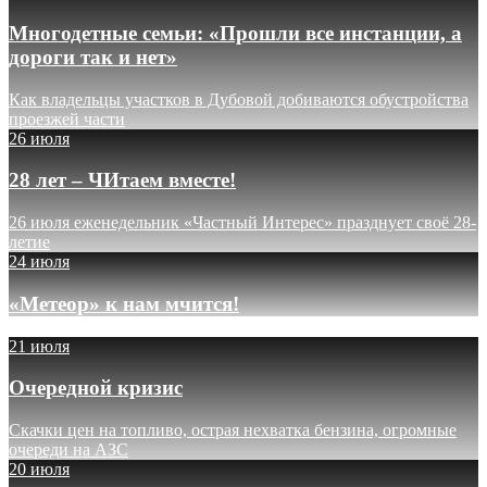
Многодетные семьи: «Прошли все инстанции, а
дороги так и нет»
Как владельцы участков в Дубовой добиваются обустройства
проезжей части
26 июля
28 лет – ЧИтаем вместе!
26 июля еженедельник «Частный Интерес» празднует своё 28-
летие
24 июля
«Метеор» к нам мчится!
21 июля
Очередной кризис
Скачки цен на топливо, острая нехватка бензина, огромные
очереди на АЗС
20 июля