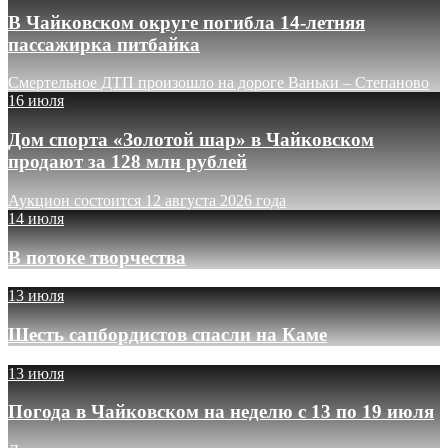
В Чайковском округе погибла 14-летняя
пассажирка питбайка
Смертельное ДТП произошло на дороге Ваньки – Степаново
16 июля
Дом спорта «Золотой шар» в Чайковском
продают за 128 млн рублей
Аукцион состоится 12 августа 2026 года
14 июля
В потоке творчества
13 июля
Шесть сапбордистов спасли на Каме
13 июля
Погода в Чайковском на неделю с 13 по 19 июля