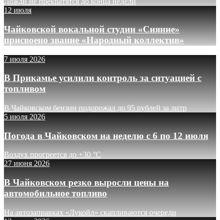
Дожди не прекратятся до конца недели
12 июля
Чайковской вокальной студии «Сияние»
присвоено звание «Народный коллектив»
7 июля 2026
В Прикамье усилили контроль за ситуацией с
топливом
В Чайковском бензин подорожал до 95 рублей за литр
5 июля 2026
Погода в Чайковском на неделю с 6 по 12 июля
Воздух прогреется до +30 °C
27 июня 2026
В Чайковском резко выросли цены на
автомобильное топливо
На автозаправках «Лукойл» скапливаются очереди