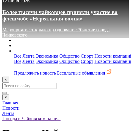
12 июня 2026
Более тысячи чайковцев приняли участие во
флешмобе «Нереальная волна»
Мероприятие открыло празднование 70-летие города
Чайковского
О сайте
Реклама
Контакты
Все
Лента
Экономика
Общество
Спорт
Новости компани
Все
Лента
Экономика
Общество
Спорт
Новости компани
Предложить новость
Бесплатные объявления
×
×
Главная
Новости
Лента
Погода в Чайковском на не...