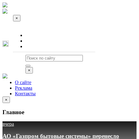
×
О сайте
Реклама
Контакты
×
О сайте
Реклама
Контакты
×
Главное
вчера
АО «Газпром бытовые системы» перенесло