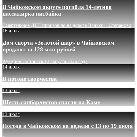
В Чайковском округе погибла 14-летняя
пассажирка питбайка
Смертельное ДТП произошло на дороге Ваньки – Степаново
16 июля
Дом спорта «Золотой шар» в Чайковском
продают за 128 млн рублей
Аукцион состоится 12 августа 2026 года
14 июля
В потоке творчества
13 июля
Шесть сапбордистов спасли на Каме
13 июля
Погода в Чайковском на неделю с 13 по 19 июля