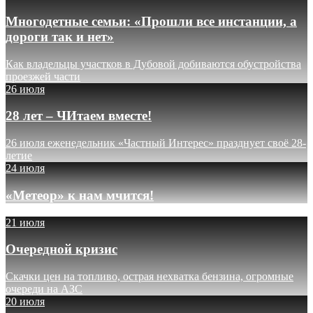
Многодетные семьи: «Прошли все инстанции, а
дороги так и нет»
Как владельцы участков в Дубовой добиваются обустройства
проезжей части
26 июля
28 лет – ЧИтаем вместе!
26 июля еженедельник «Частный Интерес» празднует своё 28-
летие
24 июля
«Метеор» к нам мчится!
21 июля
Очередной кризис
Скачки цен на топливо, острая нехватка бензина, огромные
очереди на АЗС
20 июля