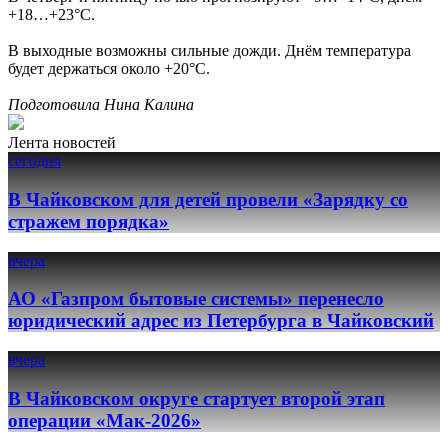
+18…+23°С.
В выходные возможны сильные дожди. Днём температура
будет держаться около +20°С.
Подготовила Нина Калина
Лента новостей
сегодня
В Чайковском для детей провели «Зарядку со
стражем порядка»
вчера
АО «Газпром бытовые системы» перенесло
юридический адрес из Петербурга в Чайковский
вчера
В Чайковском округе стартует второй этап
операции «Мак-2026»