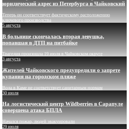
юридический адрес из Петербурга в Чайковский
Теперь он соответствует фактическому расположению
ключевого производства
5 августа
В больнице скончалась вторая девушка,
попавшая в ДТП на питбайке
Трагедия произошла 19 июля в Чайковском округе
3 августа
Жителей Чайковского предупредили о запрете
купания на городском пляже
Вода в Каме не соответствует санитарным нормам
30 июля
На логистический центр Wildberries в Сарапуле
совершена атака БПЛА
Начался пожар, людей эвакуировали
29 июля