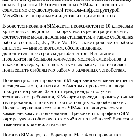
опыту. При этом ПО отечественных SIM-карт полностью
совместимо с существующей телеком-инфраструктурой
МегаФона и алгоритмами идентификации абонентов.
В ходе тестирования SIM-карты проверяются по 10 ключевым
критериям. Среди них — корректность регистрации в сети,
соответствие международным стандартам, а также стабильная
работа в сетях 2G, 3G, 4G и VoLTE. Также проверяется работа
апплетов — микропрограмм, обеспечивающих
дополнительные сервисы для абонентов. Испытания
проводятся на большом количестве моделей смартфонов, а
также в роутерах, планшетах и умных часах, что позволяет
подтвердить стабильную работу в различных устройствах.
Полный цикл тестирования SIM-карт занимает меньше шести
месяцев — это один из самых быстрых процессов вывода
продукта на рынок. За этот период вендор получает
технические требования, SIM-карты проходят промежуточные
тестирования, и по их итогам поставщик их дорабатывает.
После завершения всех этапов SIM-карты допускаются к
коммерческому использованию. Требования к профилю SIM-
карт регулярно обновляются с учётом потребностей бизнеса и
изменений в законодательстве.
Помимо SIM-карт, в лаборатории МегаФона проводится