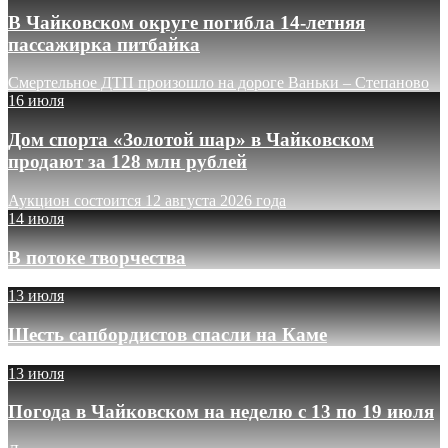
В Чайковском округе погибла 14-летняя
пассажирка питбайка
Смертельное ДТП произошло на дороге Ваньки – Степаново
16 июля
Дом спорта «Золотой шар» в Чайковском
продают за 128 млн рублей
Аукцион состоится 12 августа 2026 года
14 июля
В потоке творчества
13 июля
Шесть сапбордистов спасли на Каме
13 июля
Погода в Чайковском на неделю с 13 по 19 июля