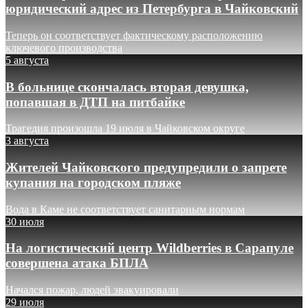
юридический адрес из Петербурга в Чайковский
Теперь он соответствует фактическому расположению
ключевого производства
5 августа
В больнице скончалась вторая девушка,
попавшая в ДТП на питбайке
Трагедия произошла 19 июля в Чайковском округе
3 августа
Жителей Чайковского предупредили о запрете
купания на городском пляже
Вода в Каме не соответствует санитарным нормам
30 июля
На логистический центр Wildberries в Сарапуле
совершена атака БПЛА
Начался пожар, людей эвакуировали
29 июля