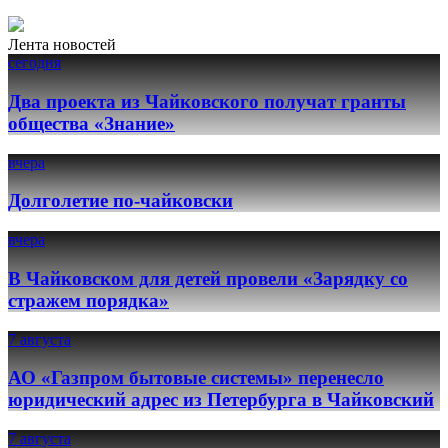
Лента новостей
сегодня
Два проекта из Чайковского получат гранты
общества «Знание»
вчера
Долголетие по-чайковски
вчера
В Чайковском для детей провели «Зарядку со
стражем порядка»
7 августа
АО «Газпром бытовые системы» перенесло
юридический адрес из Петербурга в Чайковский
7 августа