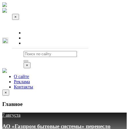
×
О сайте
Реклама
Контакты
×
О сайте
Реклама
Контакты
×
Главное
7 августа
АО «Газпром бытовые системы» перенесло