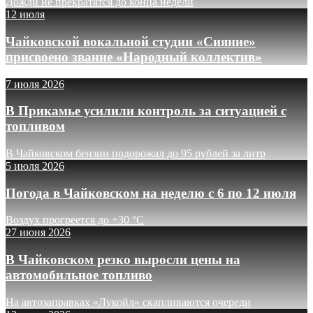
Дожди не прекратятся до конца недели
12 июля
Чайковской вокальной студии «Сияние»
присвоено звание «Народный коллектив»
7 июля 2026
В Прикамье усилили контроль за ситуацией с
топливом
В Чайковском бензин подорожал до 95 рублей за литр
5 июля 2026
Погода в Чайковском на неделю с 6 по 12 июля
Воздух прогреется до +30 °C
27 июня 2026
В Чайковском резко выросли цены на
автомобильное топливо
На автозаправках «Лукойл» скапливаются очереди