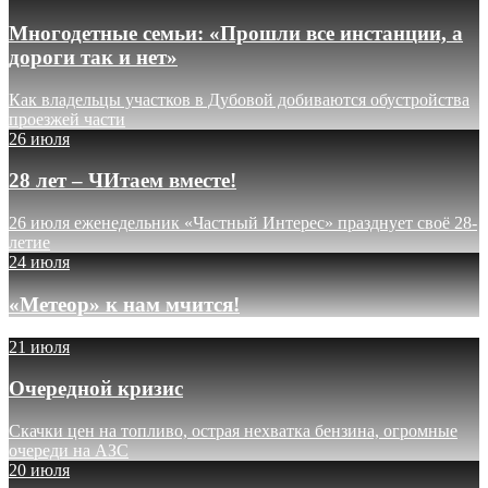
Многодетные семьи: «Прошли все инстанции, а
дороги так и нет»
Как владельцы участков в Дубовой добиваются обустройства
проезжей части
26 июля
28 лет – ЧИтаем вместе!
26 июля еженедельник «Частный Интерес» празднует своё 28-
летие
24 июля
«Метеор» к нам мчится!
21 июля
Очередной кризис
Скачки цен на топливо, острая нехватка бензина, огромные
очереди на АЗС
20 июля