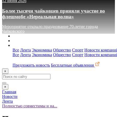
12 июня 2026
Более тысячи чайковцев приняли участие во
флешмобе «Нереальная волна»
Мероприятие открыло празднование 70-летие города
Чайковского
О сайте
Реклама
Контакты
Все
Лента
Экономика
Общество
Спорт
Новости компани
Все
Лента
Экономика
Общество
Спорт
Новости компани
Предложить новость
Бесплатные объявления
×
×
Главная
Новости
Лента
Полностью совместимы и на...