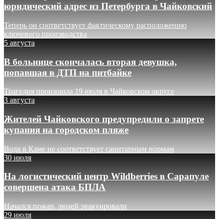
юридический адрес из Петербурга в Чайковский
Теперь он соответствует фактическому расположению
ключевого производства
5 августа
В больнице скончалась вторая девушка,
попавшая в ДТП на питбайке
Трагедия произошла 19 июля в Чайковском округе
3 августа
Жителей Чайковского предупредили о запрете
купания на городском пляже
Вода в Каме не соответствует санитарным нормам
30 июля
На логистический центр Wildberries в Сарапуле
совершена атака БПЛА
Начался пожар, людей эвакуировали
29 июля