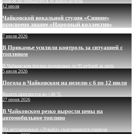
Дожди не прекратятся до конца недели
12 июля
Чайковской вокальной студии «Сияние»
присвоено звание «Народный коллектив»
7 июля 2026
В Прикамье усилили контроль за ситуацией с
топливом
В Чайковском бензин подорожал до 95 рублей за литр
5 июля 2026
Погода в Чайковском на неделю с 6 по 12 июля
Воздух прогреется до +30 °C
27 июня 2026
В Чайковском резко выросли цены на
автомобильное топливо
На автозаправках «Лукойл» скапливаются очереди