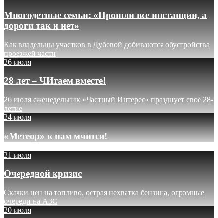
Многодетные семьи: «Прошли все инстанции, а
дороги так и нет»
Как владельцы участков в Дубовой добиваются обустройства
проезжей части
26 июля
28 лет – ЧИтаем вместе!
26 июля еженедельник «Частный Интерес» празднует своё 28-
летие
24 июля
«Метеор» к нам мчится!
21 июля
Очередной кризис
Скачки цен на топливо, острая нехватка бензина, огромные
очереди на АЗС
20 июля