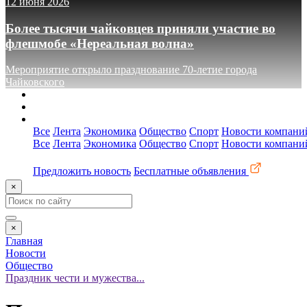
12 июня 2026
Более тысячи чайковцев приняли участие во
флешмобе «Нереальная волна»
Мероприятие открыло празднование 70-летие города
Чайковского
О сайте
Реклама
Контакты
Все
Лента
Экономика
Общество
Спорт
Новости компани
Все
Лента
Экономика
Общество
Спорт
Новости компани
Предложить новость
Бесплатные объявления
×
×
Главная
Новости
Общество
Праздник чести и мужества...