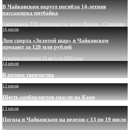
В Чайковском округе погибла 14-летняя
пассажирка питбайка
Смертельное ДТП произошло на дороге Ваньки – Степаново
16 июля
Дом спорта «Золотой шар» в Чайковском
продают за 128 млн рублей
Аукцион состоится 12 августа 2026 года
14 июля
В потоке творчества
13 июля
Шесть сапбордистов спасли на Каме
13 июля
Погода в Чайковском на неделю с 13 по 19 июля