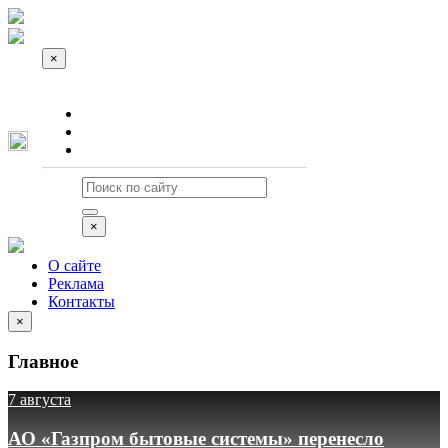
×
О сайте
Реклама
Контакты
×
О сайте
Реклама
Контакты
×
Главное
7 августа
АО «Газпром бытовые системы» перенесло