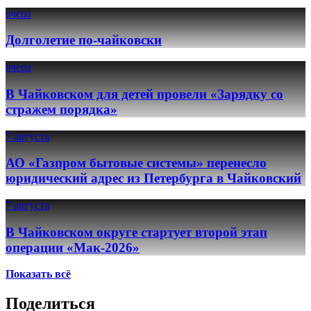
вчера
Долголетие по-чайковски
вчера
В Чайковском для детей провели «Зарядку со
стражем порядка»
7 августа
АО «Газпром бытовые системы» перенесло
юридический адрес из Петербурга в Чайковский
7 августа
В Чайковском округе стартует второй этап
операции «Мак-2026»
Показать всё
Поделиться