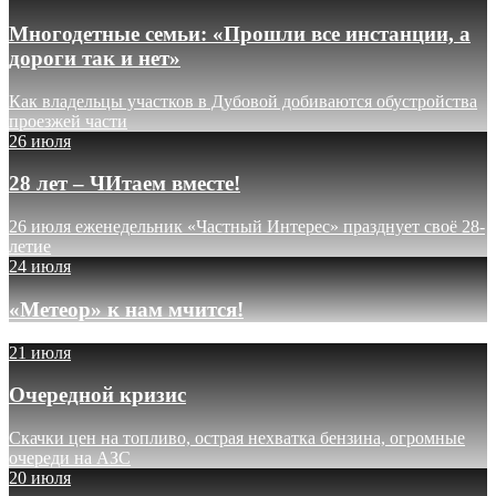
Многодетные семьи: «Прошли все инстанции, а
дороги так и нет»
Как владельцы участков в Дубовой добиваются обустройства
проезжей части
26 июля
28 лет – ЧИтаем вместе!
26 июля еженедельник «Частный Интерес» празднует своё 28-
летие
24 июля
«Метеор» к нам мчится!
21 июля
Очередной кризис
Скачки цен на топливо, острая нехватка бензина, огромные
очереди на АЗС
20 июля