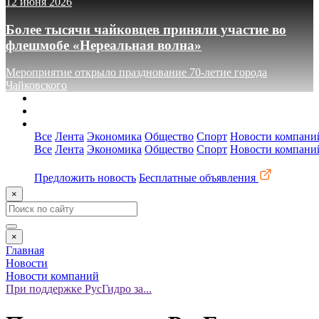
12 июня 2026
Более тысячи чайковцев приняли участие во
флешмобе «Нереальная волна»
Мероприятие открыло празднование 70-летие города
Чайковского
О сайте
Реклама
Контакты
Все
Лента
Экономика
Общество
Спорт
Новости компани
Все
Лента
Экономика
Общество
Спорт
Новости компани
Предложить новость
Бесплатные объявления
×
×
Главная
Новости
Новости компаний
При поддержке РусГидро за...