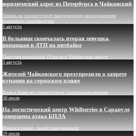
юридический адрес из Петербурга в Чайковский
Теперь он соответствует фактическому расположению
ключевого производства
5 августа
В больнице скончалась вторая девушка,
попавшая в ДТП на питбайке
Трагедия произошла 19 июля в Чайковском округе
3 августа
Жителей Чайковского предупредили о запрете
купания на городском пляже
Вода в Каме не соответствует санитарным нормам
30 июля
На логистический центр Wildberries в Сарапуле
совершена атака БПЛА
Начался пожар, людей эвакуировали
29 июля