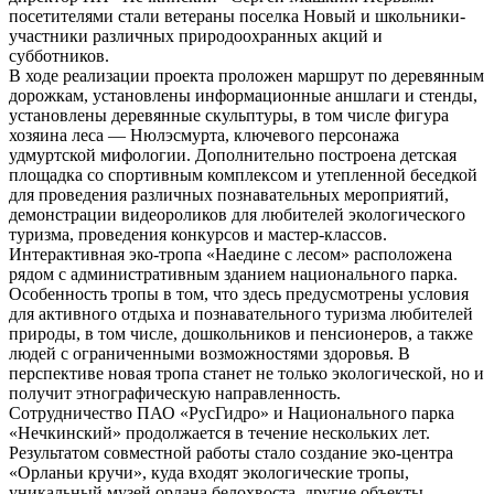
посетителями стали ветераны поселка Новый и школьники-
участники различных природоохранных акций и
субботников.
В ходе реализации проекта проложен маршрут по деревянным
дорожкам, установлены информационные аншлаги и стенды,
установлены деревянные скульптуры, в том числе фигура
хозяина леса — Нюлэсмурта, ключевого персонажа
удмуртской мифологии. Дополнительно построена детская
площадка со спортивным комплексом и утепленной беседкой
для проведения различных познавательных мероприятий,
демонстрации видеороликов для любителей экологического
туризма, проведения конкурсов и мастер-классов.
Интерактивная эко-тропа «Наедине с лесом» расположена
рядом с административным зданием национального парка.
Особенность тропы в том, что здесь предусмотрены условия
для активного отдыха и познавательного туризма любителей
природы, в том числе, дошкольников и пенсионеров, а также
людей с ограниченными возможностями здоровья. В
перспективе новая тропа станет не только экологической, но и
получит этнографическую направленность.
Сотрудничество ПАО «РусГидро» и Национального парка
«Нечкинский» продолжается в течение нескольких лет.
Результатом совместной работы стало создание эко-центра
«Орланьи кручи», куда входят экологические тропы,
уникальный музей орлана белохвоста, другие объекты,