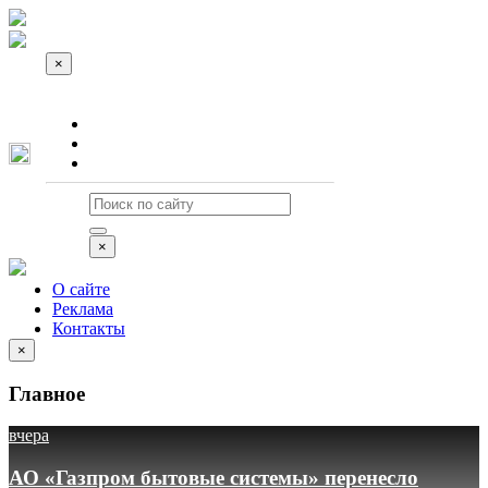
×
О сайте
Реклама
Контакты
×
О сайте
Реклама
Контакты
×
Главное
вчера
АО «Газпром бытовые системы» перенесло