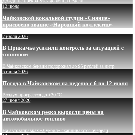
Дожди не прекратятся до конца недели
12 июля
Чайковской вокальной студии «Сияние»
присвоено звание «Народный коллектив»
7 июля 2026
В Прикамье усилили контроль за ситуацией с
топливом
В Чайковском бензин подорожал до 95 рублей за литр
5 июля 2026
Погода в Чайковском на неделю с 6 по 12 июля
Воздух прогреется до +30 °C
27 июня 2026
В Чайковском резко выросли цены на
автомобильное топливо
На автозаправках «Лукойл» скапливаются очереди