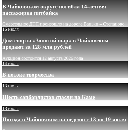
В Чайковском округе погибла 14-летняя
пассажирка питбайка
Смертельное ДТП произошло на дороге Ваньки – Степаново
16 июля
Дом спорта «Золотой шар» в Чайковском
продают за 128 млн рублей
Аукцион состоится 12 августа 2026 года
14 июля
В потоке творчества
13 июля
Шесть сапбордистов спасли на Каме
13 июля
Погода в Чайковском на неделю с 13 по 19 июля