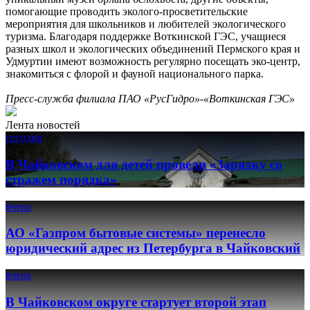
помогающие проводить эколого-просветительские
мероприятия для школьников и любителей экологического
туризма. Благодаря поддержке Воткинской ГЭС, учащиеся
разных школ и экологических объединений Пермского края и
Удмуртии имеют возможность регулярно посещать эко-центр,
знакомиться с флорой и фауной национального парка.
Пресс-служба филиала ПАО «РусГидро»-«Воткинская ГЭС»
Лента новостей
сегодня
В Чайковском для детей провели «Зарядку со
стражем порядка»
вчера
АО «Газпром бытовые системы» перенесло
юридический адрес из Петербурга в Чайковский
вчера
В Чайковском округе стартует второй этап