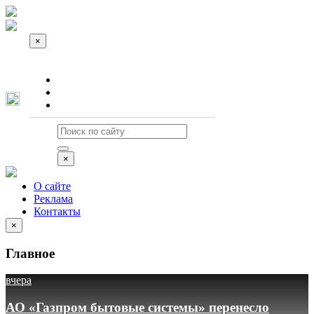
×
О сайте
Реклама
Контакты
×
О сайте
Реклама
Контакты
×
Главное
вчера
АО «Газпром бытовые системы» перенесло