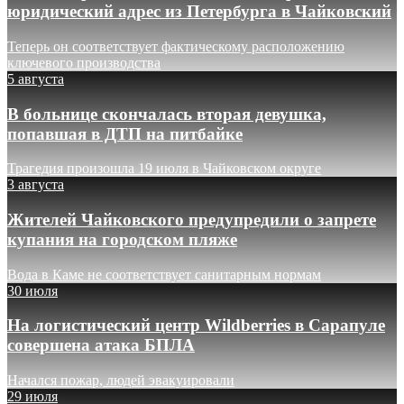
юридический адрес из Петербурга в Чайковский
Теперь он соответствует фактическому расположению
ключевого производства
5 августа
В больнице скончалась вторая девушка,
попавшая в ДТП на питбайке
Трагедия произошла 19 июля в Чайковском округе
3 августа
Жителей Чайковского предупредили о запрете
купания на городском пляже
Вода в Каме не соответствует санитарным нормам
30 июля
На логистический центр Wildberries в Сарапуле
совершена атака БПЛА
Начался пожар, людей эвакуировали
29 июля