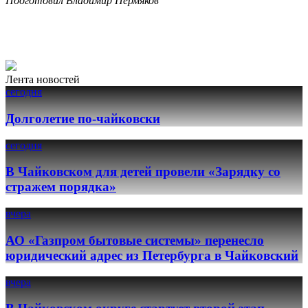
Подготовил Владимир Пермяков
Лента новостей
сегодня
Долголетие по-чайковски
сегодня
В Чайковском для детей провели «Зарядку со
стражем порядка»
вчера
АО «Газпром бытовые системы» перенесло
юридический адрес из Петербурга в Чайковский
вчера