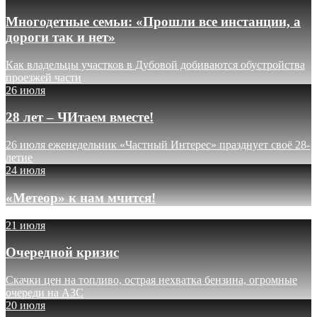
Многодетные семьи: «Прошли все инстанции, а
дороги так и нет»
Как владельцы участков в Дубовой добиваются обустройства
проезжей части
26 июля
28 лет – ЧИтаем вместе!
26 июля еженедельник «Частный Интерес» празднует своё 28-
летие
24 июля
«Метеор» к нам мчится!
21 июля
Очередной кризис
Скачки цен на топливо, острая нехватка бензина, огромные
очереди на АЗС
20 июля