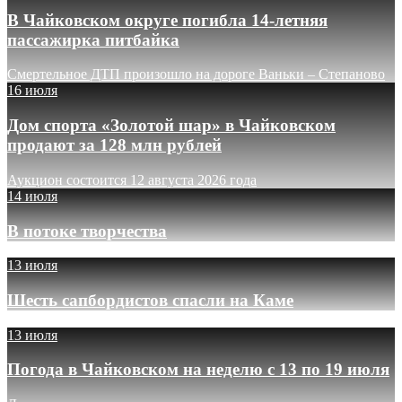
В Чайковском округе погибла 14-летняя
пассажирка питбайка
Смертельное ДТП произошло на дороге Ваньки – Степаново
16 июля
Дом спорта «Золотой шар» в Чайковском
продают за 128 млн рублей
Аукцион состоится 12 августа 2026 года
14 июля
В потоке творчества
13 июля
Шесть сапбордистов спасли на Каме
13 июля
Погода в Чайковском на неделю с 13 по 19 июля