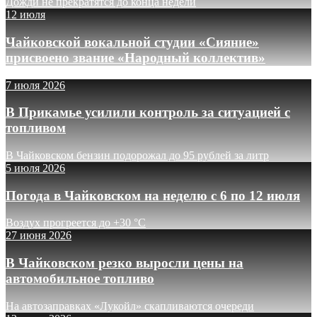
Дожди не прекратятся до конца недели
12 июля
Чайковской вокальной студии «Сияние»
присвоено звание «Народный коллектив»
7 июля 2026
В Прикамье усилили контроль за ситуацией с
топливом
В Чайковском бензин подорожал до 95 рублей за литр
5 июля 2026
Погода в Чайковском на неделю с 6 по 12 июля
Воздух прогреется до +30 °C
27 июня 2026
В Чайковском резко выросли цены на
автомобильное топливо
На автозаправках «Лукойл» скапливаются очереди