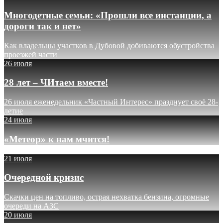
Многодетные семьи: «Прошли все инстанции, а
дороги так и нет»
Как владельцы участков в Дубовой добиваются обустройства
проезжей части
26 июля
28 лет – ЧИтаем вместе!
26 июля еженедельник «Частный Интерес» празднует своё 28-
летие
24 июля
«Метеор» к нам мчится!
21 июля
Очередной кризис
Скачки цен на топливо, острая нехватка бензина, огромные
очереди на АЗС
20 июля