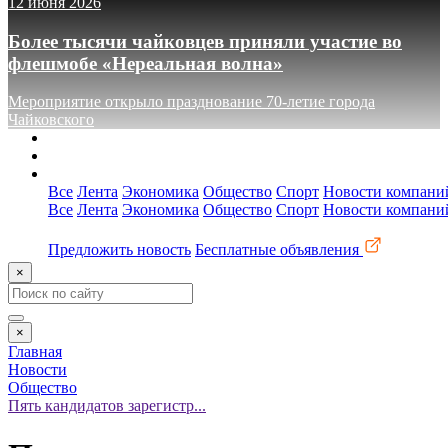
12 июня 2026
Более тысячи чайковцев приняли участие во
флешмобе «Нереальная волна»
Мероприятие открыло празднование 70-летие города
Чайковского
О сайте
Реклама
Контакты
Все
Лента
Экономика
Общество
Спорт
Новости компани
Все
Лента
Экономика
Общество
Спорт
Новости компани
Предложить новость
Бесплатные объявления
×
×
Главная
Новости
Общество
Пять кандидатов зарегистр...