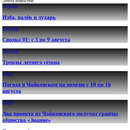
Лента новостей
сегодня
Изба, валёк и дударь
сегодня
Сводка 01: с 3 по 9 августа
сегодня
Тренды летнего сезона
вчера
Погода в Чайковском на неделю с 10 по 16
августа
вчера
Два проекта из Чайковского получат гранты
общества «Знание»