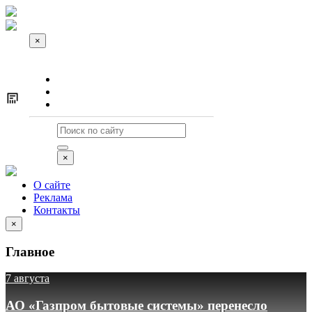
×
О сайте
Реклама
Контакты
×
О сайте
Реклама
Контакты
×
Главное
7 августа
АО «Газпром бытовые системы» перенесло