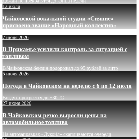
Дожди не прекратятся до конца недели
12 июля
Чайковской вокальной студии «Сияние»
присвоено звание «Народный коллектив»
7 июля 2026
В Прикамье усилили контроль за ситуацией с
топливом
В Чайковском бензин подорожал до 95 рублей за литр
5 июля 2026
Погода в Чайковском на неделю с 6 по 12 июля
Воздух прогреется до +30 °C
27 июня 2026
В Чайковском резко выросли цены на
автомобильное топливо
На автозаправках «Лукойл» скапливаются очереди