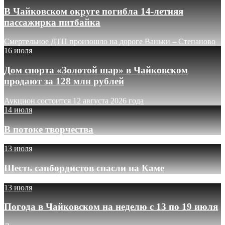
В Чайковском округе погибла 14-летняя
пассажирка питбайка
Смертельное ДТП произошло на дороге Ваньки – Степаново
16 июля
Дом спорта «Золотой шар» в Чайковском
продают за 128 млн рублей
Аукцион состоится 12 августа 2026 года
14 июля
В потоке творчества
13 июля
Шесть сапбордистов спасли на Каме
13 июля
Погода в Чайковском на неделю с 13 по 19 июля