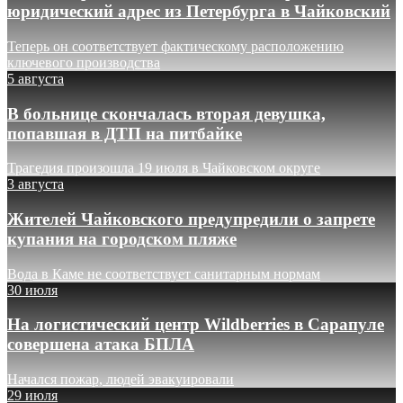
юридический адрес из Петербурга в Чайковский
Теперь он соответствует фактическому расположению
ключевого производства
5 августа
В больнице скончалась вторая девушка,
попавшая в ДТП на питбайке
Трагедия произошла 19 июля в Чайковском округе
3 августа
Жителей Чайковского предупредили о запрете
купания на городском пляже
Вода в Каме не соответствует санитарным нормам
30 июля
На логистический центр Wildberries в Сарапуле
совершена атака БПЛА
Начался пожар, людей эвакуировали
29 июля