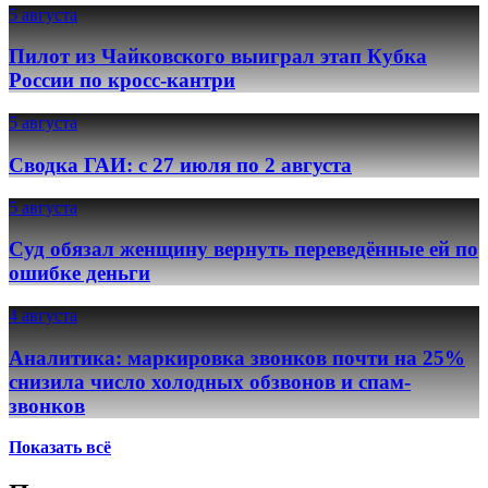
5 августа
Пилот из Чайковского выиграл этап Кубка
России по кросс-кантри
5 августа
Сводка ГАИ: с 27 июля по 2 августа
5 августа
Суд обязал женщину вернуть переведённые ей по
ошибке деньги
4 августа
Аналитика: маркировка звонков почти на 25%
снизила число холодных обзвонов и спам-
звонков
Показать всё