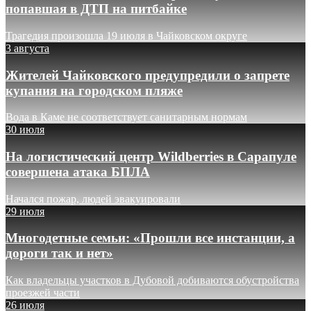
попавшая в ДТП на питбайке
Трагедия произошла 19 июля в Чайковском округе
3 августа
Жителей Чайковского предупредили о запрете
купания на городском пляже
Вода в Каме не соответствует санитарным нормам
30 июля
На логистический центр Wildberries в Сарапуле
совершена атака БПЛА
Начался пожар, людей эвакуировали
29 июля
Многодетные семьи: «Прошли все инстанции, а
дороги так и нет»
Как владельцы участков в Дубовой добиваются обустройства
проезжей части
26 июля