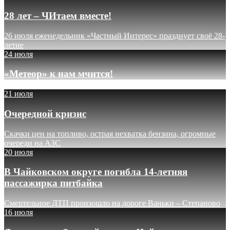
28 лет – ЧИтаем вместе!
26 июля еженедельник «Частный Интерес» празднует своё 28-
летие
24 июля
«Метеор» к нам мчится!
21 июля
Очередной кризис
Скачки цен на топливо, острая нехватка бензина, огромные
очереди на АЗС
20 июля
В Чайковском округе погибла 14-летняя
пассажирка питбайка
Смертельное ДТП произошло на дороге Ваньки – Степаново
16 июля