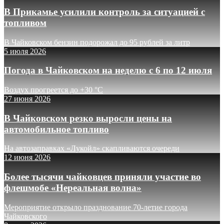
В Прикамье усилили контроль за ситуацией с
топливом
В Чайковском бензин подорожал до 95 рублей за литр
5 июля 2026
Погода в Чайковском на неделю с 6 по 12 июля
Воздух прогреется до +30 °C
27 июня 2026
В Чайковском резко выросли цены на
автомобильное топливо
На автозаправках «Лукойл» скапливаются очереди
12 июня 2026
Более тысячи чайковцев приняли участие во
флешмобе «Нереальная волна»
Мероприятие открыло празднование 70-летие города
Чайковского