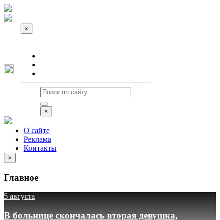
×
О сайте
Реклама
Контакты
×
О сайте
Реклама
Контакты
×
Главное
5 августа
В больнице скончалась вторая девушка,