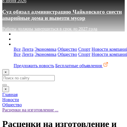
8 июня 2026
Суд обязал администрацию Чайковского снести
аварийные дома и вывезти мусор
Работы должны завершиться в срок до 2027 года
О сайте
Реклама
Контакты
Все
Лента
Экономика
Общество
Спорт
Новости компани
Все
Лента
Экономика
Общество
Спорт
Новости компани
Предложить новость
Бесплатные объявления
×
×
Главная
Новости
Общество
Расценки на изготовление ...
Расценки на изготовление и