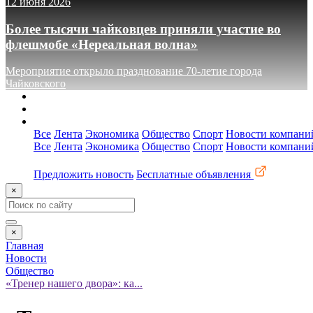
12 июня 2026
Более тысячи чайковцев приняли участие во
флешмобе «Нереальная волна»
Мероприятие открыло празднование 70-летие города
Чайковского
О сайте
Реклама
Контакты
Все
Лента
Экономика
Общество
Спорт
Новости компани
Все
Лента
Экономика
Общество
Спорт
Новости компани
Предложить новость
Бесплатные объявления
×
×
Главная
Новости
Общество
«Тренер нашего двора»: ка...