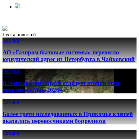
Лента новостей
сегодня
АО «Газпром бытовые системы» перенесло
юридический адрес из Петербурга в Чайковский
сегодня
В Чайковском округе стартует второй этап
операции «Мак-2026»
сегодня
Более трети исследованных в Прикамье клещей
оказались переносчиками боррелиоза
сегодня