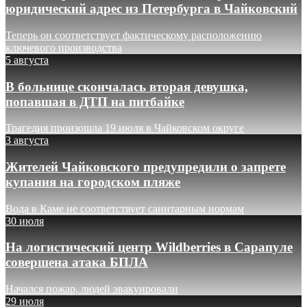
юридический адрес из Петербурга в Чайковский
Теперь он соответствует фактическому расположению
ключевого производства
5 августа
В больнице скончалась вторая девушка,
попавшая в ДТП на питбайке
Трагедия произошла 19 июля в Чайковском округе
3 августа
Жителей Чайковского предупредили о запрете
купания на городском пляже
Вода в Каме не соответствует санитарным нормам
30 июля
На логистический центр Wildberries в Сарапуле
совершена атака БПЛА
Начался пожар, людей эвакуировали
29 июля