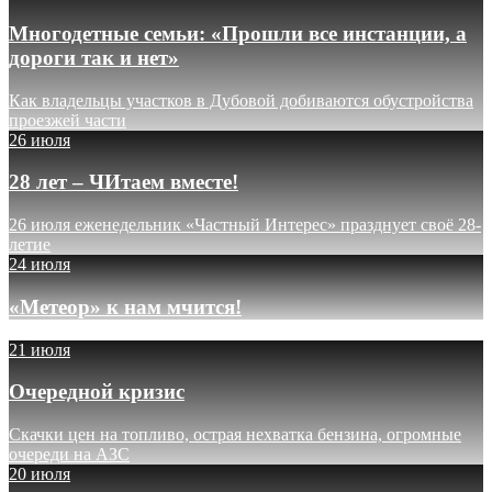
Многодетные семьи: «Прошли все инстанции, а
дороги так и нет»
Как владельцы участков в Дубовой добиваются обустройства
проезжей части
26 июля
28 лет – ЧИтаем вместе!
26 июля еженедельник «Частный Интерес» празднует своё 28-
летие
24 июля
«Метеор» к нам мчится!
21 июля
Очередной кризис
Скачки цен на топливо, острая нехватка бензина, огромные
очереди на АЗС
20 июля