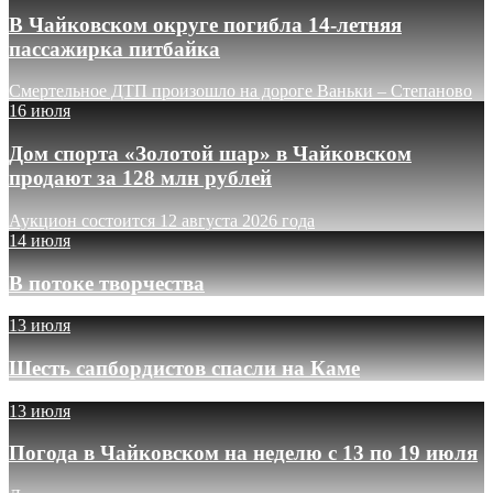
В Чайковском округе погибла 14-летняя
пассажирка питбайка
Смертельное ДТП произошло на дороге Ваньки – Степаново
16 июля
Дом спорта «Золотой шар» в Чайковском
продают за 128 млн рублей
Аукцион состоится 12 августа 2026 года
14 июля
В потоке творчества
13 июля
Шесть сапбордистов спасли на Каме
13 июля
Погода в Чайковском на неделю с 13 по 19 июля