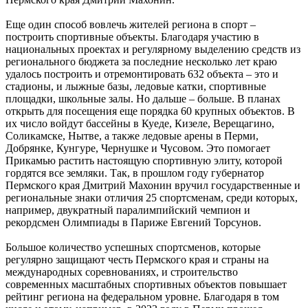
Еще один способ вовлечь жителей региона в спорт –
построить спортивные объекты. Благодаря участию в
национальных проектах и регулярному выделению средств из
регионального бюджета за последние несколько лет краю
удалось построить и отремонтировать 632 объекта – это и
стадионы, и лыжные базы, ледовые катки, спортивные
площадки, школьные залы. Но дальше – больше. В планах
открыть для посещения еще порядка 60 крупных объектов. В
их число войдут бассейны в Куеде, Кизеле, Верещагино,
Соликамске, Нытве, а также ледовые арены в Перми,
Добрянке, Кунгуре, Чернушке и Чусовом. Это помогает
Прикамью растить настоящую спортивную элиту, которой
гордятся все земляки. Так, в прошлом году губернатор
Пермского края Дмитрий Махонин вручил государственные и
региональные знаки отличия 25 спортсменам, среди которых,
например, двукратный паралимпийский чемпион и
рекордсмен Олимпиады в Париже Евгений Торсунов.
Большое количество успешных спортсменов, которые
регулярно защищают честь Пермского края и страны на
международных соревнованиях, и строительство
современных масштабных спортивных объектов повышает
рейтинг региона на федеральном уровне. Благодаря в том