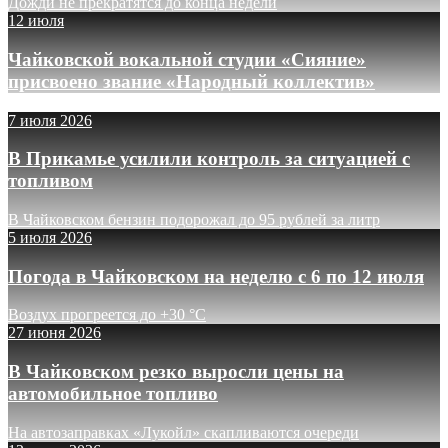
Дожди не прекратятся до конца недели
12 июля
Чайковской вокальной студии «Сияние»
присвоено звание «Народный коллектив»
7 июля 2026
В Прикамье усилили контроль за ситуацией с
топливом
В Чайковском бензин подорожал до 95 рублей за литр
5 июля 2026
Погода в Чайковском на неделю с 6 по 12 июля
Воздух прогреется до +30 °C
27 июня 2026
В Чайковском резко выросли цены на
автомобильное топливо
На автозаправках «Лукойл» скапливаются очереди