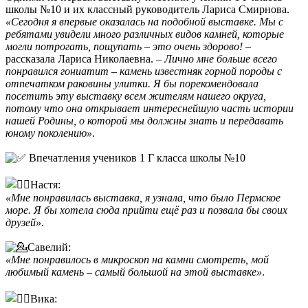
школы №10 и их классный руководитель Лариса Смирнова.
«Сегодня я впервые оказалась на подобной выставке. Мы с
ребятами увидели много различных видов камней, которые
могли потрогать, пощупать – это очень здорово!
–
рассказала Лариса Николаевна. –
Лично мне больше всего
понравился гониатит – камень известняк горной породы с
отпечатком раковины улитки. Я бы порекомендовала
посетить эту выставку всем жителям нашего округа,
потому что она открывает интереснейшую часть истории
нашей Родины, о которой мы должны знать и передавать
юному поколению»
.
️ Впечатления учеников 1 Г класса школы №10
Настя:
«Мне понравилась выставка, я узнала, что было Пермское
море. Я бы хотела сюда прийти ещё раз и позвала бы своих
друзей»
.
Савелий:
«Мне понравилось в микроскоп на камни смотреть, мой
любимый камень – самый большой на этой выставке»
.
Вика: