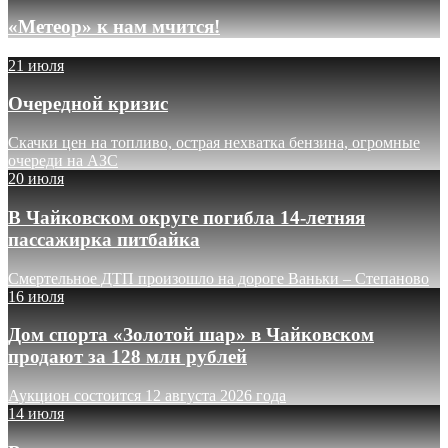
«Метеор» к нам мчится!
21 июля
Очередной кризис
Скачки цен на топливо, острая нехватка бензина, огромные
очереди на АЗС
20 июля
В Чайковском округе погибла 14-летняя
пассажирка питбайка
Смертельное ДТП произошло на дороге Ваньки – Степаново
16 июля
Дом спорта «Золотой шар» в Чайковском
продают за 128 млн рублей
Аукцион состоится 12 августа 2026 года
14 июля