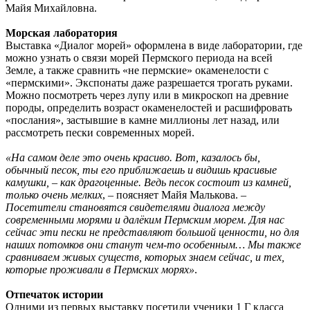
Майя Михайловна.
Морская лаборатория
Выставка «Диалог морей» оформлена в виде лаборатории, где
можно узнать о связи морей Пермского периода на всей
Земле, а также сравнить «не пермские» окаменелости с
«пермскими». Экспонаты даже разрешается трогать руками.
Можно посмотреть через лупу или в микроскоп на древние
породы, определить возраст окаменелостей и расшифровать
«послания», застывшие в камне миллионы лет назад, или
рассмотреть пески современных морей.
«На самом деле это очень красиво. Вот, казалось бы,
обычный песок, ты его приближаешь и видишь красивые
камушки, – как драгоценные. Ведь песок состоит из камней,
только очень мелких
, – поясняет Майя Малькова. –
Посетители становятся свидетелями диалога между
современными морями и далёким Пермским морем. Для нас
сейчас эти пески не представляют большой ценности, но для
наших потомков они станут чем-то особенным… Мы также
сравниваем живых существ, которых знаем сейчас, и тех,
которые проживали в Пермских морях»
.
Отпечаток истории
Одними из первых выставку посетили ученики 1 Г класса