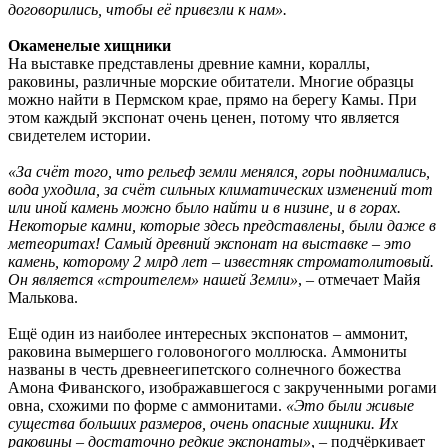
договорились, чтобы её привезли к нам».
Окаменелые хищники
На выставке представлены древние камни, кораллы,
раковины, различные морские обитатели. Многие образцы
можно найти в Пермском крае, прямо на берегу Камы. При
этом каждый экспонат очень ценен, потому что является
свидетелем истории.
«За счёт того, что рельеф земли менялся, горы поднимались,
вода уходила, за счёт сильных климатических изменений тот
или иной камень можно было найти и в низине, и в горах.
Некоторые камни, которые здесь представлены, были даже в
метеоритах! Самый древний экспонат на выставке – это
камень, которому 2 млрд лет – известняк строматолитовый.
Он является «строителем» нашей Земли»
, – отмечает Майя
Малькова.
Ещё один из наиболее интересных экспонатов – аммонит,
раковина вымершего головоногого моллюска. Аммониты
названы в честь древнеегипетского солнечного божества
Амона Фиванского, изображавшегося с закрученными рогами
овна, схожими по форме с аммонитами.
«Это были живые
существа больших размеров, очень опасные хищники. Их
раковины – достаточно редкие экспонаты»
, – подчёркивает