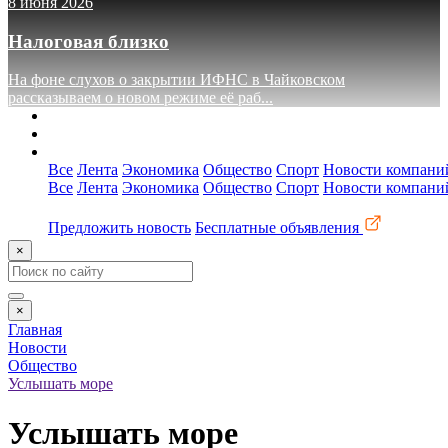
8 июня 2026
Налоговая близко
На фоне слухов о закрытии ИФНС в Чайковском
рассказываем о новом режиме её раб...
О сайте
Реклама
Контакты
Все
Лента
Экономика
Общество
Спорт
Новости компани
Все
Лента
Экономика
Общество
Спорт
Новости компани
Предложить новость
Бесплатные объявления
×
×
Главная
Новости
Общество
Услышать море
Услышать море