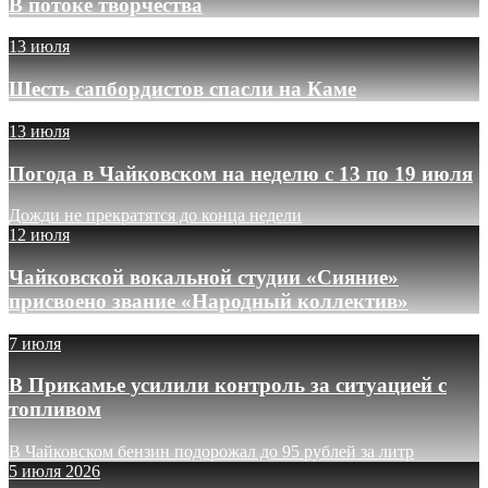
В потоке творчества
13 июля
Шесть сапбордистов спасли на Каме
13 июля
Погода в Чайковском на неделю с 13 по 19 июля
Дожди не прекратятся до конца недели
12 июля
Чайковской вокальной студии «Сияние»
присвоено звание «Народный коллектив»
7 июля
В Прикамье усилили контроль за ситуацией с
топливом
В Чайковском бензин подорожал до 95 рублей за литр
5 июля 2026