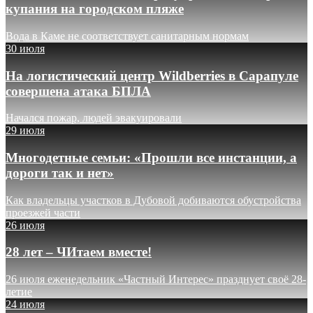
купания на городском пляже
Вода в Каме не соответствует санитарным нормам
30 июля
На логистический центр Wildberries в Сарапуле
совершена атака БПЛА
Начался пожар, людей эвакуировали
29 июля
Многодетные семьи: «Прошли все инстанции, а
дороги так и нет»
Как владельцы участков в Дубовой добиваются обустройства
проезжей части
26 июля
28 лет – ЧИтаем вместе!
26 июля еженедельник «Частный Интерес» празднует своё 28-
летие
24 июля