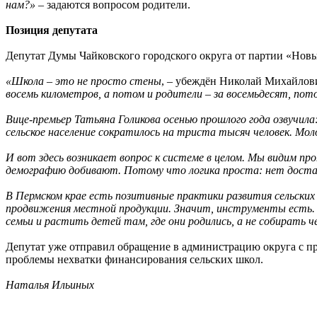
нам?»
– задаются вопросом родители.
Позиция депутата
Депутат Думы Чайковского городского округа от партии «Но
«Школа – это не просто стены
, – убеждён Николай Михайлов
восемь километров, а потом и родители – за восемьдесят, по
Вице-премьер Татьяна Голикова осенью прошлого года озвучила
сельское население сократилось на триста тысяч человек. Мо
И вот здесь возникает вопрос к системе в целом. Мы видим п
демографию добивают. Потому что логика проста: нет достато
В Пермском крае есть позитивные практики развития сельских
продвижения местной продукции. Значит, инструменты есть. 
семьи и растить детей там, где они родились, а не собирать ч
Депутат уже отправил обращение в администрацию округа с п
проблемы нехватки финансирования сельских школ.
Наталья Ильиных