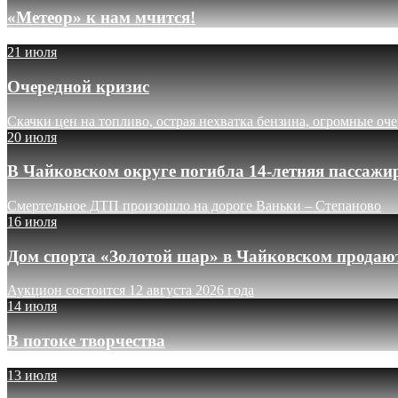
«Метеор» к нам мчится!
21 июля
Очередной кризис
Скачки цен на топливо, острая нехватка бензина, огромные оч
20 июля
В Чайковском округе погибла 14-летняя пассажи
Смертельное ДТП произошло на дороге Ваньки – Степаново
16 июля
Дом спорта «Золотой шар» в Чайковском продают
Аукцион состоится 12 августа 2026 года
14 июля
В потоке творчества
13 июля