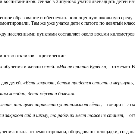
и воспитанников: сейчас в Зипуново учатся двенадцать детей н
твенное образование и обеспечить полноценную школьную среду.
ремонтировали. Там же уже учатся дети с пятого по девятый класс
жду населенными пунктами составляет около восьми километров
инство откликов – критические.
ях обучения и жизни семей.
«Мы не против Бурёнки, –
отмечает В
 для детей.
«Если закроют, детям придётся стоять и мёрзнуть,
там холодно, дети мёрзли и болели»
.
тление, что целенаправленно уничтожают сёла»
, – говорит Тать
ли закроют сад и школу, то рабочих мест тоже не станет
, – о
бучения: школа отремонтирована, оборудованы площадки, создан