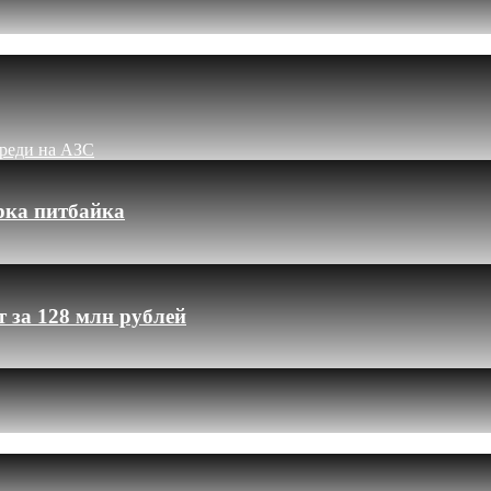
ереди на АЗС
рка питбайка
 за 128 млн рублей