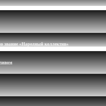
но звание «Народный коллектив»
пливом