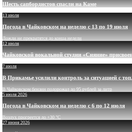
Шесть сапбордистов спасли на Каме
13 июля
Погода в Чайковском на неделю с 13 по 19 июля
Дожди не прекратятся до конца недели
12 июля
Чайковской вокальной студии «Сияние» присвое
7 июля
В Прикамье усилили контроль за ситуацией с то
В Чайковском бензин подорожал до 95 рублей за литр
5 июля 2026
Погода в Чайковском на неделю с 6 по 12 июля
Воздух прогреется до +30 °C
27 июня 2026