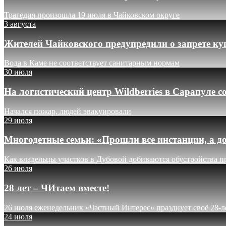
Трагедия произошла 19 июля в Чайковском округе
3 августа
Жителей Чайковского предупредили о запрете ку
Вода в Каме не соответствует санитарным нормам
30 июля
На логистический центр Wildberries в Сарапуле
Начался пожар, людей эвакуировали
29 июля
Многодетные семьи: «Прошли все инстанции, а до
Как владельцы участков в Дубовой добиваются обустройства п
26 июля
28 лет – ЧИтаем вместе!
26 июля еженедельник «Частный Интерес» празднует своё 28-л
24 июля