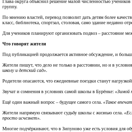
Глава округа объяснил решение малой численностью учеников 
группу.
По мнению властей, перевод позволит дать детям более качес
класс, библиотека, спортзал, столовая, само здание недавно от
Для учеников планируют организовать подвоз – расстояние ме
Что говорят жители
Под публикацией продолжается активное обсуждение, и больш
Жители пишут, что дело не только в расстоянии, но и в услови
школу и детский сад»
.
Родители опасаются, что ежедневные поездки станут нагрузкой
Звучат и сомнения в условиях самой школы в Бурёнке:
«Зимой 
Ещё один важный вопрос – будущее самого села.
«Такое впеча
Жители напрямую связывают судьбу школы с жизнью села.
«Ес
просто исчезнет».
Многие подчёркивают, что в Зипуново уже есть условия для о