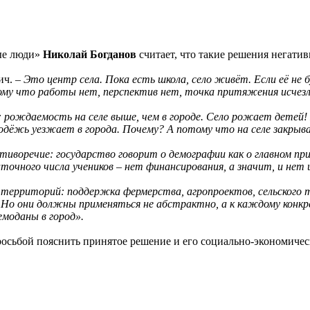
вые люди»
Николай Богданов
считает, что такие решения негатив
ич. –
Это центр села. Пока есть школа, село живёт. Если её не 
тому что работы нет, перспектив нет, точка притяжения исчезл
: рождаемость на селе выше, чем в городе. Село рожает детей!
лодёжь уезжает в города. Почему? А потому что на селе закры
ротиворечие: государство говорит о демографии как о главном 
чного числа учеников – нет финансирования, а значит, и нет ш
 территорий: поддержка фермерства, агропроектов, сельского 
Но они должны применяться не абстрактно, а к каждому конкр
емоданы в город».
росьбой пояснить принятое решение и его социально-экономиче