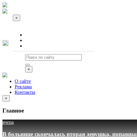
×
О сайте
Реклама
Контакты
×
О сайте
Реклама
Контакты
×
Главное
вчера
В больнице скончалась вторая девушка, попавша