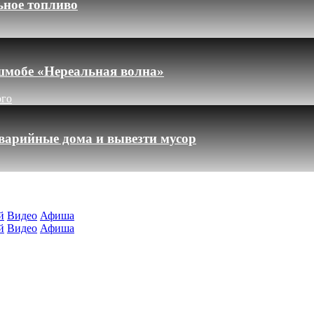
ьное топливо
шмобе «Нереальная волна»
ого
варийные дома и вывезти мусор
й
Видео
Афиша
й
Видео
Афиша