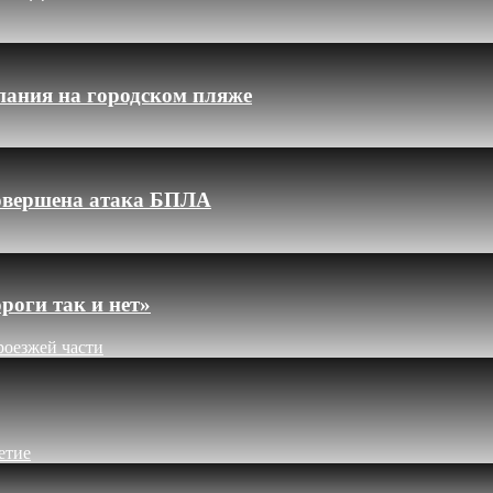
пания на городском пляже
 совершена атака БПЛА
роги так и нет»
роезжей части
етие