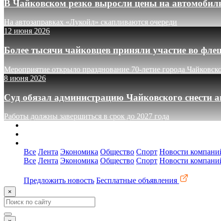
В Чайковском резко выросли цены на автомобил
На автозаправках «Лукойл» скапливаются очереди
12 июня 2026
Более тысячи чайковцев приняли участие во фле
Мероприятие открыло празднование 70-летие города Чайковск
8 июня 2026
Суд обязал администрацию Чайковского снести а
Работы должны завершиться в срок до 2027 года
О сайте
Реклама
Контакты
Все
Лента
Экономика
Общество
Спорт
Новости компани
Все
Лента
Экономика
Общество
Спорт
Новости компани
Предложить новость
Бесплатные объявления
×