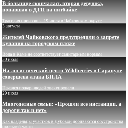
В больнице скончалась вторая девушка,
попавшая в ДТП на питбайке
Трагедия произошла 19 июля в Чайковском округе
3 августа
Жителей Чайковского предупредили о запрете
купания на городском пляже
Вода в Каме не соответствует санитарным нормам
30 июля
На логистический центр Wildberries в Сарапуле
совершена атака БПЛА
Начался пожар, людей эвакуировали
29 июля
Многодетные семьи: «Прошли все инстанции, а
дороги так и нет»
Как владельцы участков в Дубовой добиваются обустройства
проезжей части