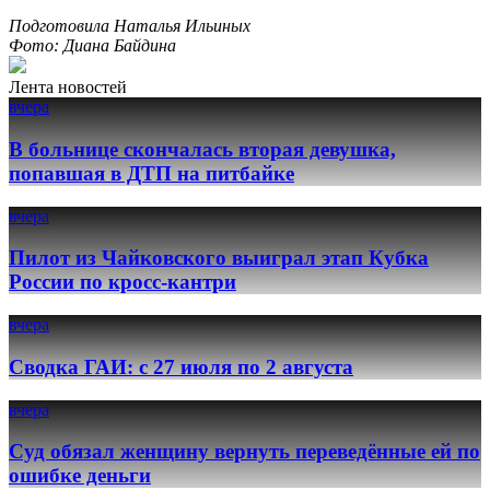
Подготовила Наталья Ильиных
Фото: Диана Байдина
Лента новостей
вчера
В больнице скончалась вторая девушка,
попавшая в ДТП на питбайке
вчера
Пилот из Чайковского выиграл этап Кубка
России по кросс-кантри
вчера
Сводка ГАИ: с 27 июля по 2 августа
вчера
Суд обязал женщину вернуть переведённые ей по
ошибке деньги