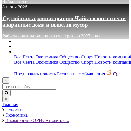
Чайковского
8 июня 2026
Суд обязал администрацию Чайковского снести
аварийные дома и вывезти мусор
Работы должны завершиться в срок до 2027 года
О сайте
Реклама
Контакты
Все
Лента
Экономика
Общество
Спорт
Новости компани
Все
Лента
Экономика
Общество
Спорт
Новости компани
Предложить новость
Бесплатные объявления
×
×
Главная
Новости
Экономика
В компании «ЭРИС» появилс...