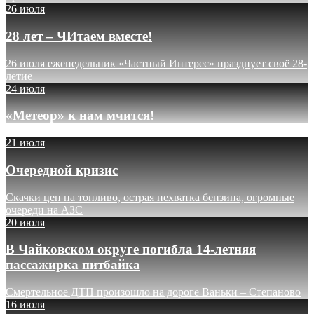
26 июля
28 лет – ЧИтаем вместе!
26 июля еженедельник «Частный Интерес» празднует своё 28-
летие
24 июля
«Метеор» к нам мчится!
21 июля
Очередной кризис
Скачки цен на топливо, острая нехватка бензина, огромные
очереди на АЗС
20 июля
В Чайковском округе погибла 14-летняя
пассажирка питбайка
Смертельное ДТП произошло на дороге Ваньки – Степаново
16 июля