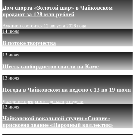
Дом спорта «Золотой шар» в Чайковском
продают за 128 млн рублей
Аукцион состоится 12 августа 2026 года
14 июля
В потоке творчества
13 июля
Шесть сапбордистов спасли на Каме
13 июля
Погода в Чайковском на неделю с 13 по 19 июля
Дожди не прекратятся до конца недели
12 июля
Чайковской вокальной студии «Сияние»
присвоено звание «Народный коллектив»