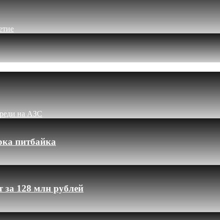
етие
ереди на АЗС
рка питбайка
 за 128 млн рублей