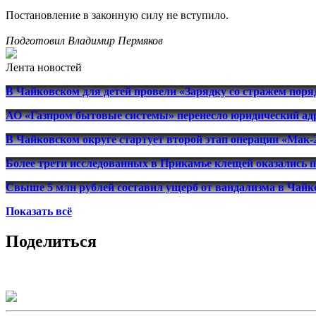
Постановление в законную силу не вступило.
Подготовил Владимир Пермяков
Лента новостей
В Чайковском для детей провели «Зарядку со стражем поря
АО «Газпром бытовые системы» перенесло юридический адр
В Чайковском округе стартует второй этап операции «Мак-
Более трети исследованных в Прикамье клещей оказались 
Свыше 5 млн рублей составил ущерб от вандализма в Чайко
Показать всё
Поделиться