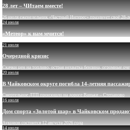
28 лет – ЧИтаем вместе!
26 июля еженедельник «Частный Интерес» празднует своё 28-л
24 июля
«Метеор» к нам мчится!
21 июля
Очередной кризис
Скачки цен на топливо, острая нехватка бензина, огромные оч
20 июля
В Чайковском округе погибла 14-летняя пассажи
Смертельное ДТП произошло на дороге Ваньки – Степаново
16 июля
Дом спорта «Золотой шар» в Чайковском продают
Аукцион состоится 12 августа 2026 года
14 июля