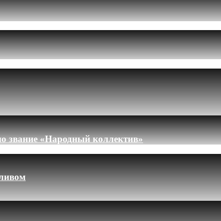
но звание «Народный коллектив»
пливом