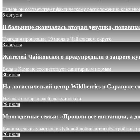
Теперь он соответствует фактическому расположению ключево
5 августа
В больнице скончалась вторая девушка, попавша
Трагедия произошла 19 июля в Чайковском округе
3 августа
Жителей Чайковского предупредили о запрете ку
Вода в Каме не соответствует санитарным нормам
30 июля
На логистический центр Wildberries в Сарапуле
Начался пожар, людей эвакуировали
29 июля
Многодетные семьи: «Прошли все инстанции, а до
Как владельцы участков в Дубовой добиваются обустройства п
26 июля