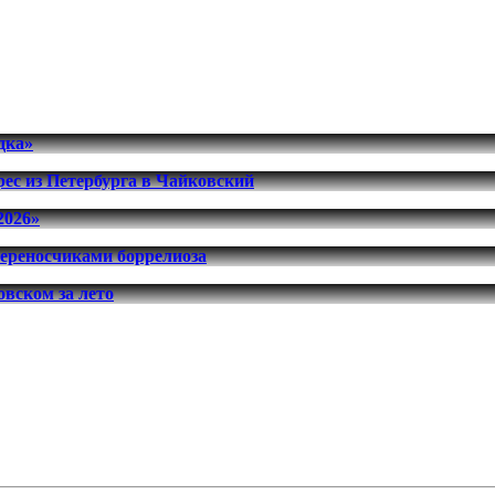
дка»
ес из Петербурга в Чайковский
2026»
переносчиками боррелиоза
вском за лето