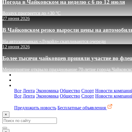
Погода в Чайковском на неделю с 6 по 12 июля
Воздух прогреется до +30 °C
27 июня 2026
В Чайковском резко выросли цены на автомобил
На автозаправках «Лукойл» скапливаются очереди
12 июня 2026
Более тысячи чайковцев приняли участие во фле
Мероприятие открыло празднование 70-летие города Чайковск
О сайте
Реклама
Контакты
Все
Лента
Экономика
Общество
Спорт
Новости компани
Все
Лента
Экономика
Общество
Спорт
Новости компани
Предложить новость
Бесплатные объявления
×