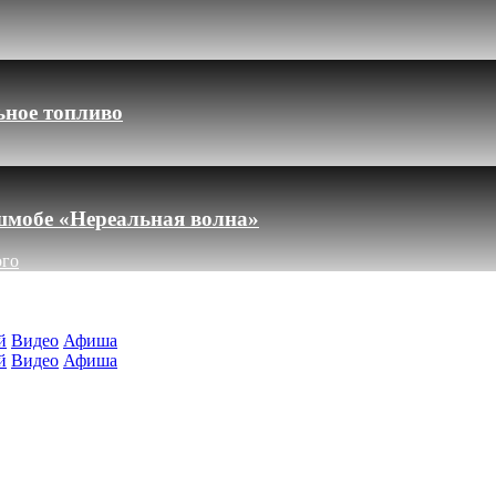
ьное топливо
шмобе «Нереальная волна»
ого
й
Видео
Афиша
й
Видео
Афиша