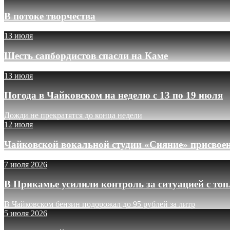
В потоке творчества
13 июля
Шесть сапбордистов спасли на Каме
13 июля
Погода в Чайковском на неделю с 13 по 19 июля
Дожди не прекратятся до конца недели
12 июля
Чайковской вокальной студии «Сияние» присвое
7 июля 2026
В Прикамье усилили контроль за ситуацией с то
В Чайковском бензин подорожал до 95 рублей за литр
5 июля 2026