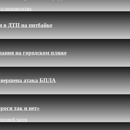
го производства
я в ДТП на питбайке
пания на городском пляже
 совершена атака БПЛА
роги так и нет»
роезжей части