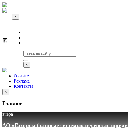
×
О сайте
Реклама
Контакты
×
О сайте
Реклама
Контакты
×
Главное
вчера
АО «Газпром бытовые системы» перенесло юридич