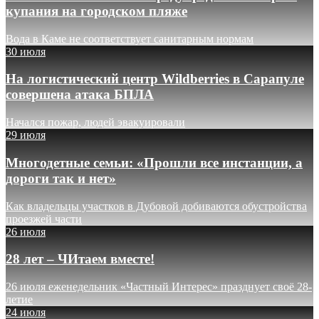
купания на городском пляже
Вода в Каме не соответствует санитарным нормам
30 июля
На логистический центр Wildberries в Сарапуле
совершена атака БПЛА
Начался пожар, людей эвакуировали
29 июля
Многодетные семьи: «Прошли все инстанции, а
дороги так и нет»
Как владельцы участков в Дубовой добиваются обустройства
проезжей части
26 июля
28 лет – ЧИтаем вместе!
26 июля еженедельник «Частный Интерес» празднует своё 28-
летие
24 июля