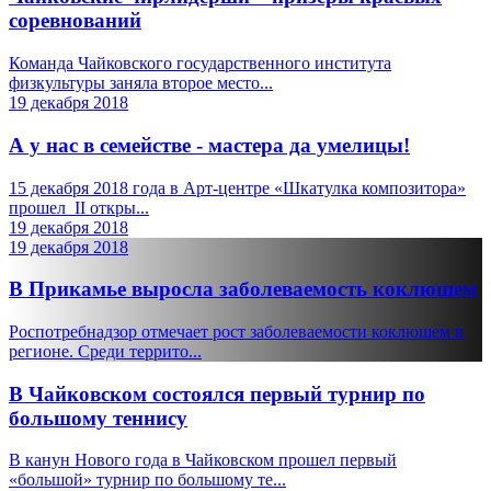
соревнований
Команда Чайковского государственного института
физкультуры заняла второе место...
19 декабря 2018
А у нас в семействе - мастера да умелицы!
15 декабря 2018 года в Арт-центре «Шкатулка композитора»
прошел II откры...
19 декабря 2018
19 декабря 2018
В Прикамье выросла заболеваемость коклюшем
Роспотребнадзор отмечает рост заболеваемости коклюшем в
регионе. Среди террито...
В Чайковском состоялся первый турнир по
большому теннису
В канун Нового года в Чайковском прошел первый
«большой» турнир по большому те...