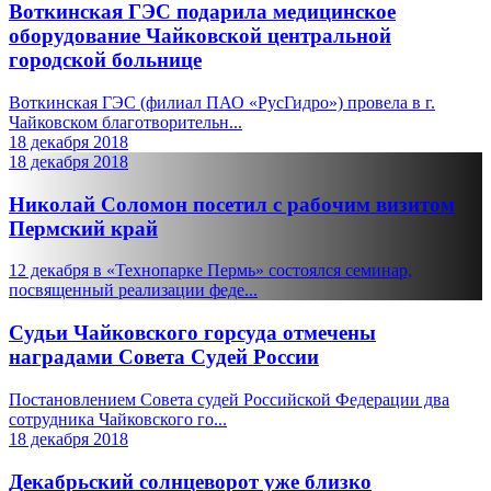
Воткинская ГЭС подарила медицинское
оборудование Чайковской центральной
городской больнице
Воткинская ГЭС (филиал ПАО «РусГидро») провела в г.
Чайковском благотворительн...
18 декабря 2018
18 декабря 2018
Николай Соломон посетил с рабочим визитом
Пермский край
12 декабря в «Технопарке Пермь» состоялся семинар,
посвященный реализации феде...
Судьи Чайковского горсуда отмечены
наградами Совета Судей России
Постановлением Совета судей Российской Федерации два
сотрудника Чайковского го...
18 декабря 2018
Декабрьский солнцеворот уже близко