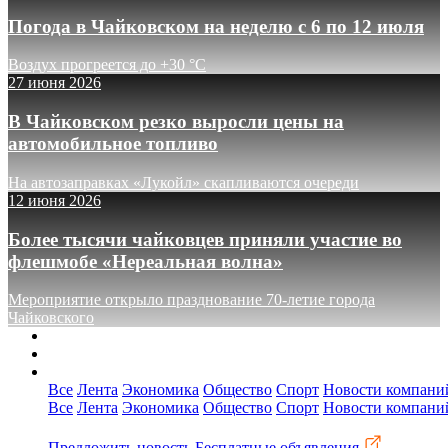
Погода в Чайковском на неделю с 6 по 12 июля
Воздух прогреется до +30 °C
27 июня 2026
В Чайковском резко выросли цены на
автомобильное топливо
На автозаправках «Лукойл» скапливаются очереди
12 июня 2026
Более тысячи чайковцев приняли участие во
флешмобе «Нереальная волна»
Мероприятие открыло празднование 70-летие города
Чайковского
О сайте
Реклама
Контакты
Все
Лента
Экономика
Общество
Спорт
Новости компани
Все
Лента
Экономика
Общество
Спорт
Новости компани
Предложить новость
Бесплатные объявления