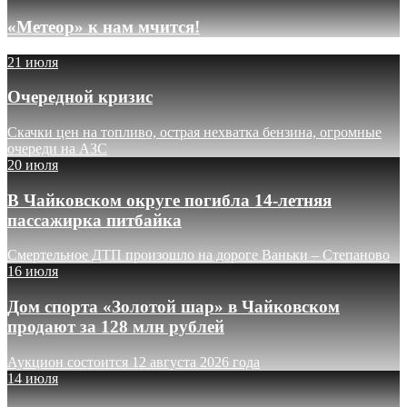
«Метеор» к нам мчится!
21 июля
Очередной кризис
Скачки цен на топливо, острая нехватка бензина, огромные
очереди на АЗС
20 июля
В Чайковском округе погибла 14-летняя
пассажирка питбайка
Смертельное ДТП произошло на дороге Ваньки – Степаново
16 июля
Дом спорта «Золотой шар» в Чайковском
продают за 128 млн рублей
Аукцион состоится 12 августа 2026 года
14 июля