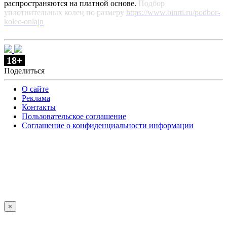
распространяются на платной основе.
Подбор
уплотнительных колец по размеру
https://www.binrti.ru/podbor-
kolec-onlajn
18+
Поделиться
О сайте
Реклама
Контакты
Пользовательское соглашение
Соглашение о конфиденциальности информации
×