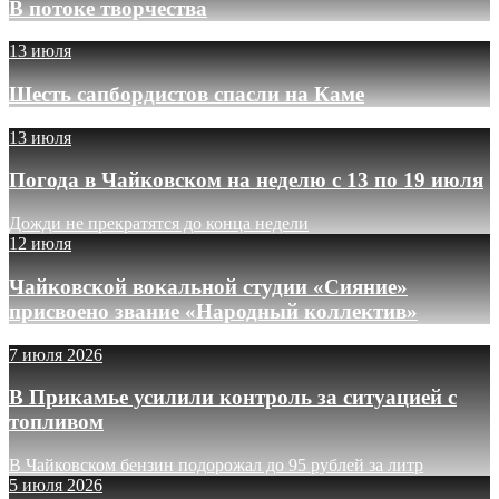
В потоке творчества
13 июля
Шесть сапбордистов спасли на Каме
13 июля
Погода в Чайковском на неделю с 13 по 19 июля
Дожди не прекратятся до конца недели
12 июля
Чайковской вокальной студии «Сияние»
присвоено звание «Народный коллектив»
7 июля 2026
В Прикамье усилили контроль за ситуацией с
топливом
В Чайковском бензин подорожал до 95 рублей за литр
5 июля 2026