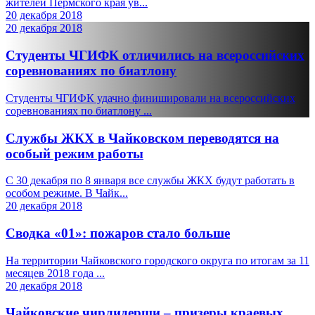
жителей Пермского края ув...
20 декабря 2018
20 декабря 2018
Студенты ЧГИФК отличились на всероссийских
соревнованиях по биатлону
Студенты ЧГИФК удачно финишировали на всероссийских
соревнованиях по биатлону ...
Службы ЖКХ в Чайковском переводятся на
особый режим работы
С 30 декабря по 8 января все службы ЖКХ будут работать в
особом режиме. В Чайк...
20 декабря 2018
Сводка «01»: пожаров стало больше
На территории Чайковского городского округа по итогам за 11
месяцев 2018 года ...
20 декабря 2018
Чайковские чирлидерши – призеры краевых