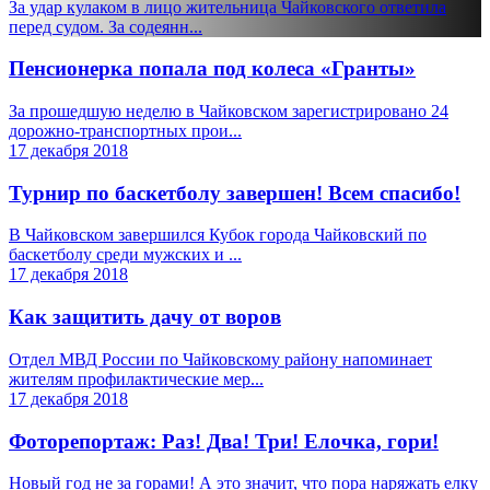
За удар кулаком в лицо жительница Чайковского ответила
перед судом. За содеянн...
Пенсионерка попала под колеса «Гранты»
За прошедшую неделю в Чайковском зарегистрировано 24
дорожно-транспортных прои...
17 декабря 2018
Турнир по баскетболу завершен! Всем спасибо!
В Чайковском завершился Кубок города Чайковский по
баскетболу среди мужских и ...
17 декабря 2018
Как защитить дачу от воров
Отдел МВД России по Чайковскому району напоминает
жителям профилактические мер...
17 декабря 2018
Фоторепортаж: Раз! Два! Три! Елочка, гори!
Новый год не за горами! А это значит, что пора наряжать елку