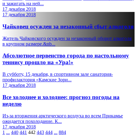
и зажигать на ней...
17 декабря 2018
17 декабря 2018
Чайковец осужден за незаконный сбыт алкоголя
Житель Чайковского осужден за незаконный оборот алкоголя
в крупном размере.&nb...
Абсолютное первенство города по настольному
теннису прошло на «Ура!»
В субботу, 15 декабря, в спортивном зале санатория-
профилактория «Камские Зори...
17 декабря 2018
Все холоднее и холоднее: прогноз погоды на
неделю
Из-за вторжения арктического воздуха во всем Прикамье
ожидается похолодание. К...
17 декабря 2018
1
...
440
441
442
443
444
...
884