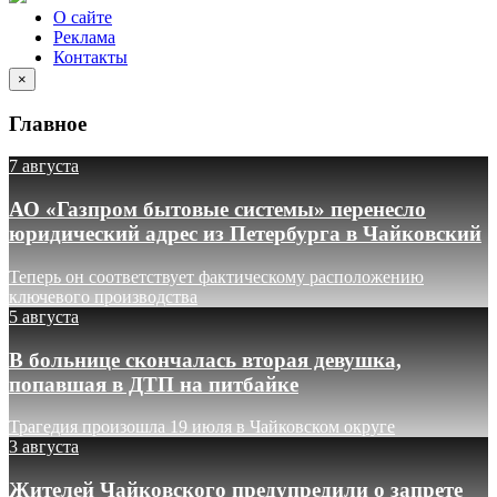
О сайте
Реклама
Контакты
×
Главное
7 августа
АО «Газпром бытовые системы» перенесло
юридический адрес из Петербурга в Чайковский
Теперь он соответствует фактическому расположению
ключевого производства
5 августа
В больнице скончалась вторая девушка,
попавшая в ДТП на питбайке
Трагедия произошла 19 июля в Чайковском округе
3 августа
Жителей Чайковского предупредили о запрете