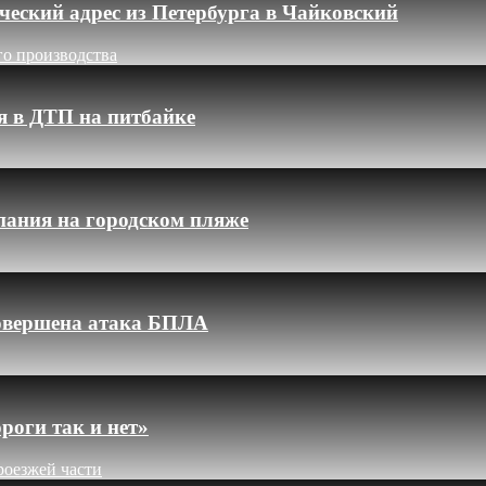
еский адрес из Петербурга в Чайковский
го производства
я в ДТП на питбайке
пания на городском пляже
 совершена атака БПЛА
роги так и нет»
роезжей части