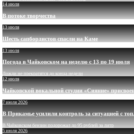
14 июля
В потоке творчества
13 июля
Шесть сапбордистов спасли на Каме
13 июля
Погода в Чайковском на неделю с 13 по 19 июля
Дожди не прекратятся до конца недели
12 июля
Чайковской вокальной студии «Сияние» присвое
7 июля 2026
В Прикамье усилили контроль за ситуацией с то
В Чайковском бензин подорожал до 95 рублей за литр
5 июля 2026