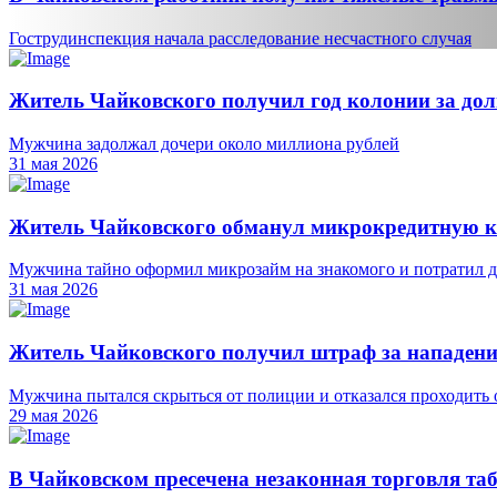
Гострудинспекция начала расследование несчастного случая
Житель Чайковского получил год колонии за дол
Мужчина задолжал дочери около миллиона рублей
31 мая 2026
Житель Чайковского обманул микрокредитную к
Мужчина тайно оформил микрозайм на знакомого и потратил 
31 мая 2026
Житель Чайковского получил штраф за нападени
Мужчина пытался скрыться от полиции и отказался проходить 
29 мая 2026
В Чайковском пресечена незаконная торговля та