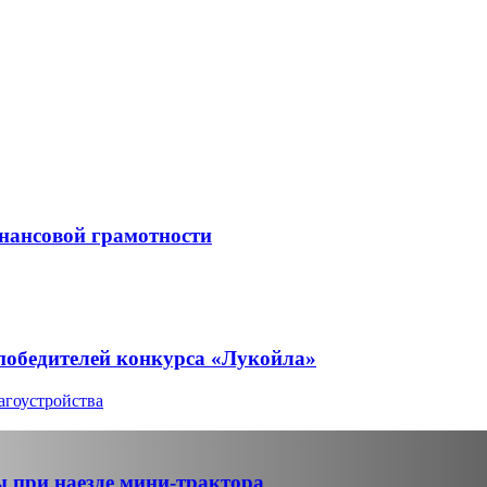
нансовой грамотности
победителей конкурса «Лукойла»
агоустройства
 при наезде мини-трактора