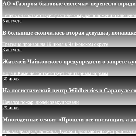
АО «Газпром бытовые системы» перенесло юридич
Теперь он соответствует фактическому расположению ключево
5 августа
В больнице скончалась вторая девушка, попавша
Трагедия произошла 19 июля в Чайковском округе
3 августа
Жителей Чайковского предупредили о запрете ку
Вода в Каме не соответствует санитарным нормам
30 июля
На логистический центр Wildberries в Сарапуле
Начался пожар, людей эвакуировали
29 июля
Многодетные семьи: «Прошли все инстанции, а до
Как владельцы участков в Дубовой добиваются обустройства п