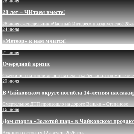
26 июля
28 лет – ЧИтаем вместе!
26 июля еженедельник «Частный Интерес» празднует своё 28-л
24 июля
«Метеор» к нам мчится!
21 июля
Очередной кризис
Скачки цен на топливо, острая нехватка бензина, огромные оч
20 июля
В Чайковском округе погибла 14-летняя пассажи
Смертельное ДТП произошло на дороге Ваньки – Степаново
16 июля
Дом спорта «Золотой шар» в Чайковском продают
Аукцион состоится 12 августа 2026 года