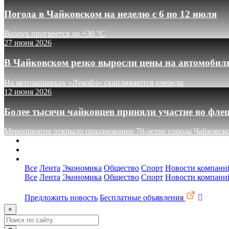
Погода в Чайковском на неделю с 6 по 12 июля
Воздух прогреется до +30 °C
27 июня 2026
В Чайковском резко выросли цены на автомобил
На автозаправках «Лукойл» скапливаются очереди
12 июня 2026
Более тысячи чайковцев приняли участие во фле
Мероприятие открыло празднование 70-летие города Чайковск
О сайте
Реклама
Контакты
Все
Лента
Экономика
Общество
Спорт
Новости компани
Все
Лента
Экономика
Общество
Спорт
Новости компани
Предложить новость
Бесплатные объявления
×