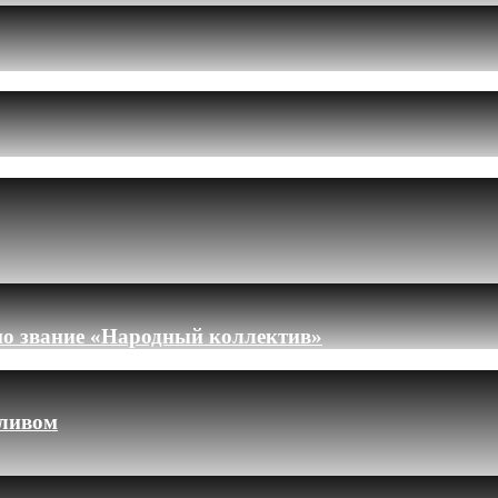
но звание «Народный коллектив»
пливом