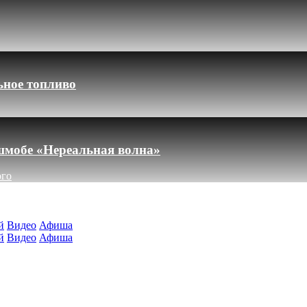
ьное топливо
шмобе «Нереальная волна»
ого
й
Видео
Афиша
й
Видео
Афиша