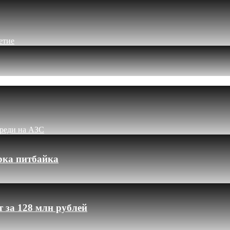
етие
ереди на АЗС
рка питбайка
 за 128 млн рублей