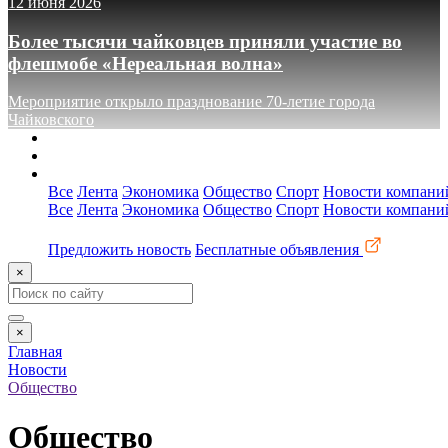
12 июня 2026
Более тысячи чайковцев приняли участие во
флешмобе «Нереальная волна»
Мероприятие открыло празднование 70-летие города
Чайковского
О сайте
Реклама
Контакты
Все
Лента
Экономика
Общество
Спорт
Новости компани
Все
Лента
Экономика
Общество
Спорт
Новости компани
Предложить новость
Бесплатные объявления
×
×
Главная
Новости
Общество
Общество