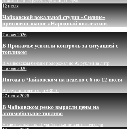
Дожди не прекратятся до конца недели
12 июля
Чайковской вокальной студии «Сияние»
присвоено звание «Народный коллектив»
7 июля 2026
В Прикамье усилили контроль за ситуацией с
топливом
В Чайковском бензин подорожал до 95 рублей за литр
5 июля 2026
Погода в Чайковском на неделю с 6 по 12 июля
Воздух прогреется до +30 °C
27 июня 2026
В Чайковском резко выросли цены на
автомобильное топливо
На автозаправках «Лукойл» скапливаются очереди