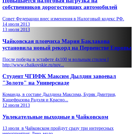
Повышается налоговая нагрузка на
собственников дорогостоящих автомобилей
Совет Федерации внес изменения в Налоговый кодекс РФ.
14 июля 2013
13 июля 2013
Чайковская пловчиха Мария Баклакова
установила новый рекорд на Первенстве Европы
После победы в эстафете 4х100 м вольным стилем [
http://www.chaikovskie.ru/nov...
Студент ЧГИФК Максим Дылдин завоевал
"Золото" на Универсиаде
Команда, в составе Дылдина Максима, Буряк Дмитрия,
Кашефразова Радэля и Красно...
12 июля 2013
Увлекательные выходные в Чайковском
13 июля в Чайковском пройдут сразу три интересных
мероприятия: День моло...