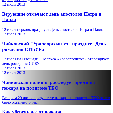
12 июля 2013
Верующие отмечают день апостолов Петра и
Павла
12 июля церковь празднует День апостолов Петра и Павла.
12 июля 2013
Чайковский "Уралооргсинтез" празднует День
рождения СИБУРа
12 июля на Площади К.Маркса «Уралоргсинтез» отпразднует
день рождения СИБУРа.
12 июля 2013
12 июля 2013
Чайковская полиция расследует причины
пожара на полигоне ТБО
Вечером 29 июня в результате пожара на полигоне ТБО огнем
было охвачено 5 гект...
Как уберечь лес от пожара