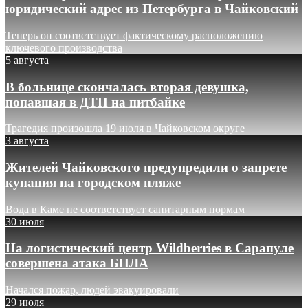
юридический адрес из Петербурга в Чайковский
Теперь он соответствует фактическому расположению
ключевого производства
5 августа
В больнице скончалась вторая девушка,
попавшая в ДТП на питбайке
Трагедия произошла 19 июля в Чайковском округе
3 августа
Жителей Чайковского предупредили о запрете
купания на городском пляже
Вода в Каме не соответствует санитарным нормам
30 июля
На логистический центр Wildberries в Сарапуле
совершена атака БПЛА
Начался пожар, людей эвакуировали
29 июля