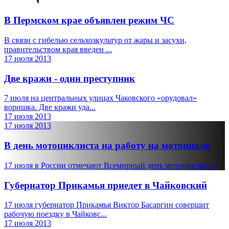
В Пермском крае объявлен режим ЧС
В связи с гибелью сельхозкультур от жары и засухи,
правительством края введен ...
17 июля 2013
Две кражи - один преступник
7 июля на центральных улицах Чаковского «орудовал»
воришка. Две кражи уда...
17 июля 2013
17 июля 2013
В день мотоциклиста на работу на мотоцикле
17 июля в России отмечают Всемирный день мотоциклиста.
Губернатор Прикамья приедет в Чайковский
17 июля губернатор Прикамья Виктор Басаргин совершит
рабочую поездку в Чайковс...
17 июля 2013