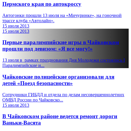
Пермского края по автокроссу
Автогонки прошли 13 июля на «Мичуринке», на гоночной
трассе клуба «Автолайн».
15 июля 2013
15 июля 2013
Первые паралимпийские игры в Чайковском
прошли под девизом: «Я все могу!»
13 июля в рамках празднования Дня Молодежи состоялись I
Паралимпийские и...
Чайковские полицейские организовали для
детей «Поезд безопасности»
Сотрудники ГИБДД и отдела по делам несовершеннолетних
ОМВД России по Чайковско...
15 июля 2013
В Чайковском районе ведется ремонт дороги
Ваньки-Васята