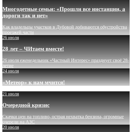
Многодетные семьи: «Прошли все инстанции, а
дороги так и нет»
Как владельцы участков в Дубовой добиваются обустройства
проезжей части
26 июля
28 лет – ЧИтаем вместе!
26 июля еженедельник «Частный Интерес» празднует своё 28-
летие
24 июля
«Метеор» к нам мчится!
21 июля
Очередной кризис
Скачки цен на топливо, острая нехватка бензина, огромные
очереди на АЗС
20 июля