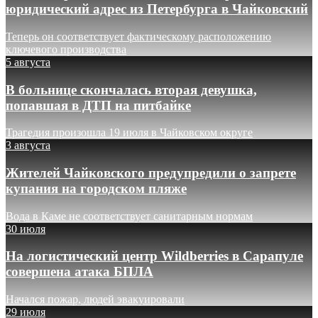
юридический адрес из Петербурга в Чайковский
Теперь он соответствует фактическому расположению
ключевого производства
5 августа
В больнице скончалась вторая девушка,
попавшая в ДТП на питбайке
Трагедия произошла 19 июля в Чайковском округе
3 августа
Жителей Чайковского предупредили о запрете
купания на городском пляже
Вода в Каме не соответствует санитарным нормам
30 июля
На логистический центр Wildberries в Сарапуле
совершена атака БПЛА
Начался пожар, людей эвакуировали
29 июля