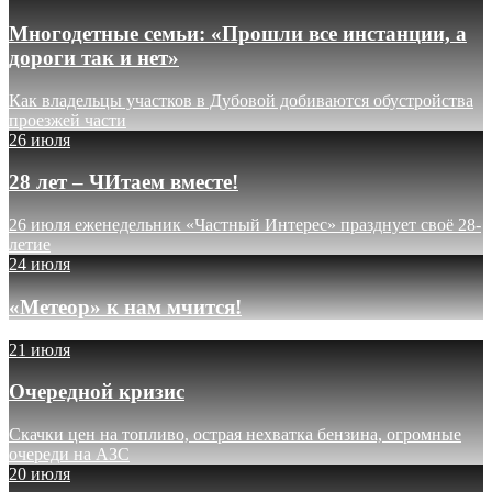
Многодетные семьи: «Прошли все инстанции, а
дороги так и нет»
Как владельцы участков в Дубовой добиваются обустройства
проезжей части
26 июля
28 лет – ЧИтаем вместе!
26 июля еженедельник «Частный Интерес» празднует своё 28-
летие
24 июля
«Метеор» к нам мчится!
21 июля
Очередной кризис
Скачки цен на топливо, острая нехватка бензина, огромные
очереди на АЗС
20 июля