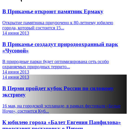
В Прикамье откроют памятник Ермаку
Открытие памятника приурочено к 80-летнему юбилею
города, который состоится 15...
14 июня 2013
В Прикамье создадут природоохранный парк
«Чусовой»
В природные парки будет оптимизирована сеть особо
охраняемых природных террито...
14 июня 2013
14 июня 2013
В Перми пройдет кубок России по силовому
экстриму
16 мая, на городской эспланаде, в рамках фестиваля «Белые
Ночи», состоится Куб...
К юбилею города «Балет Евгения Панфилова»
представит постановку о Перми