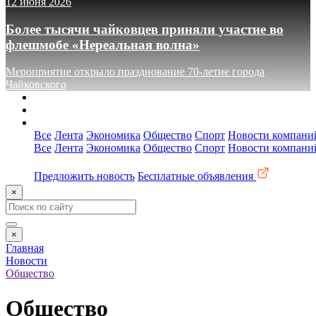
12 июня 2026
Более тысячи чайковцев приняли участие во
флешмобе «Нереальная волна»
Мероприятие открыло празднование 70-летие города
Чайковского
О сайте
Реклама
Контакты
Все
Лента
Экономика
Общество
Спорт
Новости компани
Все
Лента
Экономика
Общество
Спорт
Новости компани
Предложить новость
Бесплатные объявления
×
×
Главная
Новости
Общество
Общество