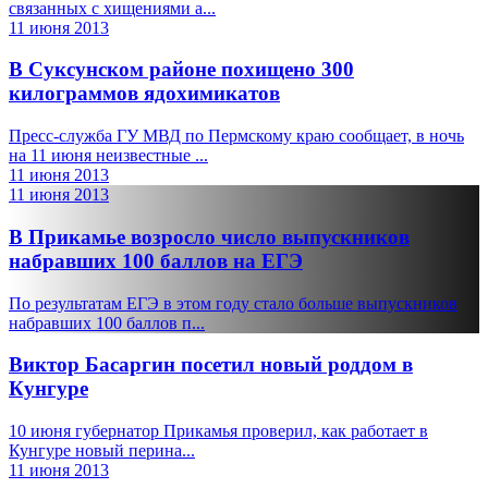
связанных с хищениями а...
11 июня 2013
В Суксунском районе похищено 300
килограммов ядохимикатов
Пресс-служба ГУ МВД по Пермскому краю сообщает, в ночь
на 11 июня неизвестные ...
11 июня 2013
11 июня 2013
В Прикамье возросло число выпускников
набравших 100 баллов на ЕГЭ
По результатам ЕГЭ в этом году стало больше выпускников
набравших 100 баллов п...
Виктор Басаргин посетил новый роддом в
Кунгуре
10 июня губернатор Прикамья проверил, как работает в
Кунгуре новый перина...
11 июня 2013