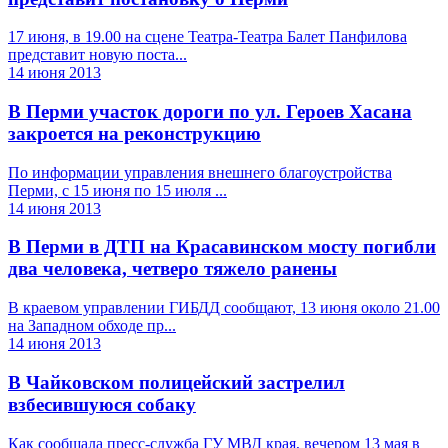
17 июня, в 19.00 на сцене Театра-Театра Балет Панфилова
представит новую поста...
14 июня 2013
В Перми участок дороги по ул. Героев Хасана
закроется на реконструкцию
По информации управления внешнего благоустройства
Перми, с 15 июня по 15 июля ...
14 июня 2013
В Перми в ДТП на Красавинском мосту погибли
два человека, четверо тяжело ранены
В краевом управлении ГИБДД сообщают, 13 июня около 21.00
на Западном обходе пр...
14 июня 2013
В Чайковском полицейский застрелил
взбесившуюся собаку
Как сообщала пресс-служба ГУ МВД края, вечером 13 мая в