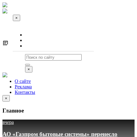
×
О сайте
Реклама
Контакты
×
О сайте
Реклама
Контакты
×
Главное
вчера
АО «Газпром бытовые системы» перенесло