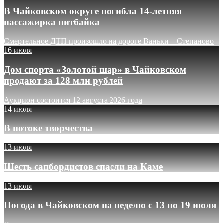
В Чайковском округе погибла 14-летняя
пассажирка питбайка
Смертельное ДТП произошло на дороге Ваньки – Степаново
16 июля
Дом спорта «Золотой шар» в Чайковском
продают за 128 млн рублей
Аукцион состоится 12 августа 2026 года
14 июля
В потоке творчества
13 июля
Шесть сапбордистов спасли на Каме
13 июля
Погода в Чайковском на неделю с 13 по 19 июля