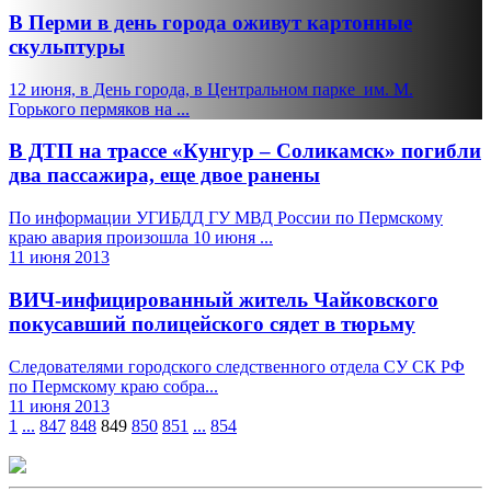
В Перми в день города оживут картонные
скульптуры
12 июня, в День города, в Центральном парке им. М.
Горького пермяков на ...
В ДТП на трассе «Кунгур – Соликамск» погибли
два пассажира, еще двое ранены
По информации УГИБДД ГУ МВД России по Пермскому
краю авария произошла 10 июня ...
11 июня 2013
ВИЧ-инфицированный житель Чайковского
покусавший полицейского сядет в тюрьму
Следователями городского следственного отдела СУ СК РФ
по Пермскому краю собра...
11 июня 2013
1
...
847
848
849
850
851
...
854