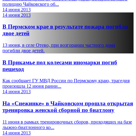
полицию Чайковского об...
14 июня 2013
14 июня 2013
В Пермском крае в результате пожара погибли
двое детей
13 июня, в селе Отево, при возгорании частного дома
погибли двое детей.
В Прикамье под колесами иномарки погиб
пешеход
Как сообщает ГУ МВД России по Пермскому краю, трагедия
произошла 12 июня ранни...
14 июня 2013
На «Снежинке» в Чайковском прошла открытая
тренировка женской сборной по биатлону
11 июня в рамках тренировочных сборов, проходящих на базе
лыжно-биатлонного ко...
14 июня 2013