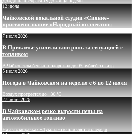
Дожди не прекратятся до конца недели
12 июля
Чайковской вокальной студии «Сияние»
присвоено звание «Народный коллектив»
7 июля 2026
В Прикамье усилили контроль за ситуацией с
топливом
В Чайковском бензин подорожал до 95 рублей за литр
5 июля 2026
Погода в Чайковском на неделю с 6 по 12 июля
Воздух прогреется до +30 °C
27 июня 2026
В Чайковском резко выросли цены на
автомобильное топливо
На автозаправках «Лукойл» скапливаются очереди