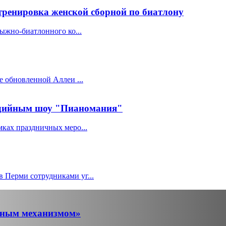
ренировка женской сборной по биатлону
ыжно-биатлонного ко...
е обновленной Аллеи ...
едийным шоу "Пианомания"
ках праздничных меро...
 Перми сотрудниками уг...
ывным механизмом»