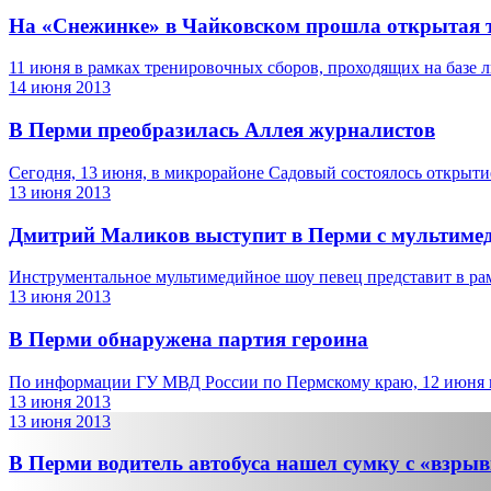
На «Снежинке» в Чайковском прошла открытая т
11 июня в рамках тренировочных сборов, проходящих на базе л
14 июня 2013
В Перми преобразилась Аллея журналистов
Сегодня, 13 июня, в микрорайоне Садовый состоялось открыти
13 июня 2013
Дмитрий Маликов выступит в Перми с мультим
Инструментальное мультимедийное шоу певец представит в рам
13 июня 2013
В Перми обнаружена партия героина
По информации ГУ МВД России по Пермскому краю, 12 июня в
13 июня 2013
13 июня 2013
В Перми водитель автобуса нашел сумку с «взр