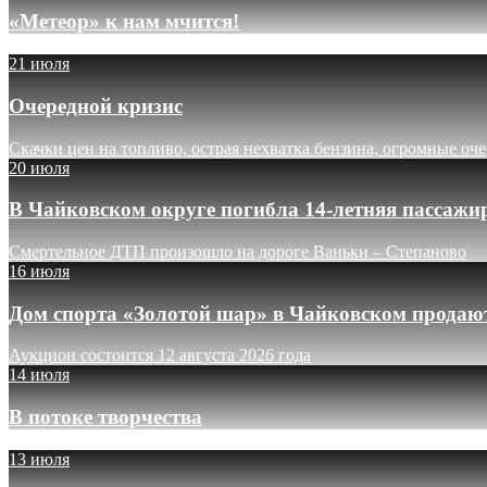
«Метеор» к нам мчится!
21 июля
Очередной кризис
Скачки цен на топливо, острая нехватка бензина, огромные оч
20 июля
В Чайковском округе погибла 14-летняя пассажи
Смертельное ДТП произошло на дороге Ваньки – Степаново
16 июля
Дом спорта «Золотой шар» в Чайковском продают
Аукцион состоится 12 августа 2026 года
14 июля
В потоке творчества
13 июля