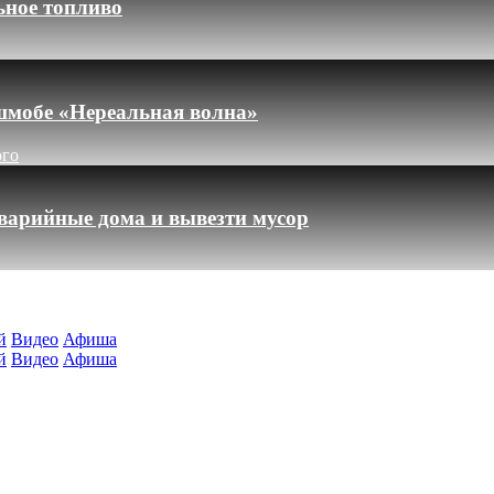
ьное топливо
шмобе «Нереальная волна»
ого
варийные дома и вывезти мусор
й
Видео
Афиша
й
Видео
Афиша