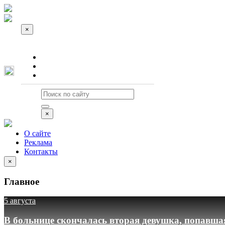
×
О сайте
Реклама
Контакты
×
О сайте
Реклама
Контакты
×
Главное
5 августа
В больнице скончалась вторая девушка, попавша