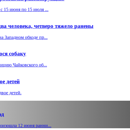
 15 июня по 15 июля ...
ва человека, четверо тяжело ранены
 Западном обходе пр...
юся собаку
ицию Чайковского об...
ое детей
двое детей.
од
оизошла 12 июня ранни...