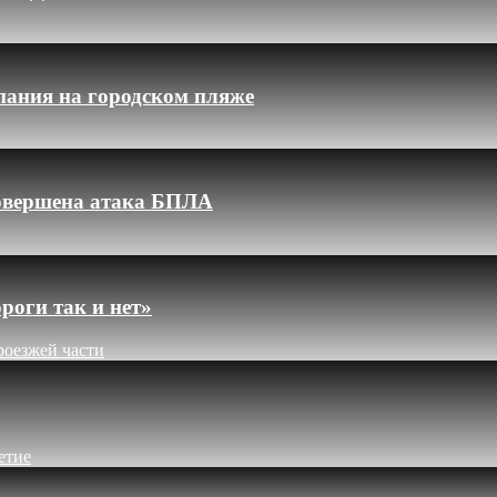
пания на городском пляже
 совершена атака БПЛА
роги так и нет»
роезжей части
етие