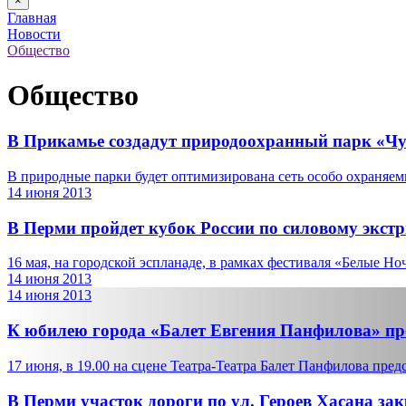
×
Главная
Новости
Общество
Общество
В Прикамье создадут природоохранный парк «Чу
В природные парки будет оптимизирована сеть особо охраняем
14 июня 2013
В Перми пройдет кубок России по силовому экст
16 мая, на городской эспланаде, в рамках фестиваля «Белые Ноч
14 июня 2013
14 июня 2013
К юбилею города «Балет Евгения Панфилова» пр
17 июня, в 19.00 на сцене Театра-Театра Балет Панфилова предс
В Перми участок дороги по ул. Героев Хасана за