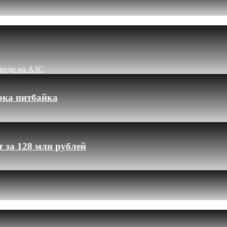
ереди на АЗС
рка питбайка
 за 128 млн рублей