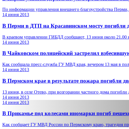
По информации управления внешнего благоустройства Перми, с
14 июня 2013
В Перми в ДТП на Красавинском мосту погибли д
В краевом управлении ГИБДД сообщают, 13 июня около 21.00 на
14 июня 2013
В Чайковском полицейский застрелил взбесившу
Как сообщала пресс-служба ГУ МВД края, вечером 13 мая в пол
14 июня 2013
В Пермском крае в результате пожара погибли дв
13 июня, в селе Отево, при возгорании частного дома погибли 
14 июня 2013
14 июня 2013
В Прикамье под колесами иномарки погиб пешех
Как сообщает ГУ МВД России по Пермскому краю, трагедия пр