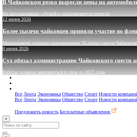
В Чайковском резко выросли цены на автомобил
На автозаправках «Лукойл» скапливаются очереди
12 июня 2026
Более тысячи чайковцев приняли участие во фле
Мероприятие открыло празднование 70-летие города Чайковск
8 июня 2026
Суд обязал администрацию Чайковского снести а
Работы должны завершиться в срок до 2027 года
О сайте
Реклама
Контакты
Все
Лента
Экономика
Общество
Спорт
Новости компани
Все
Лента
Экономика
Общество
Спорт
Новости компани
Предложить новость
Бесплатные объявления
×