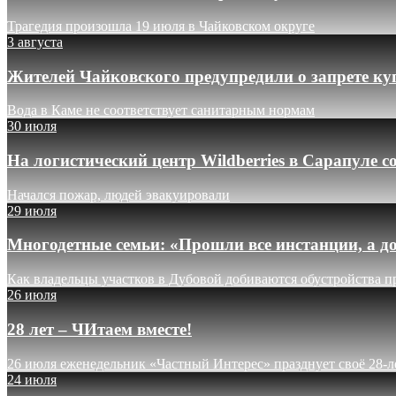
Трагедия произошла 19 июля в Чайковском округе
3 августа
Жителей Чайковского предупредили о запрете ку
Вода в Каме не соответствует санитарным нормам
30 июля
На логистический центр Wildberries в Сарапуле
Начался пожар, людей эвакуировали
29 июля
Многодетные семьи: «Прошли все инстанции, а до
Как владельцы участков в Дубовой добиваются обустройства п
26 июля
28 лет – ЧИтаем вместе!
26 июля еженедельник «Частный Интерес» празднует своё 28-л
24 июля