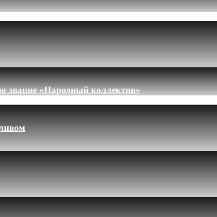
но звание «Народный коллектив»
пливом