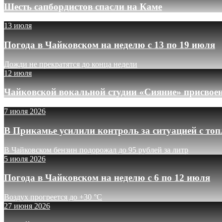
Шесть сапбордистов спасли на Каме
13 июля
Погода в Чайковском на неделю с 13 по 19 июля
Дожди не прекратятся до конца недели
12 июля
Чайковской вокальной студии «Сияние» присвое
7 июля 2026
В Прикамье усилили контроль за ситуацией с то
В Чайковском бензин подорожал до 95 рублей за литр
5 июля 2026
Погода в Чайковском на неделю с 6 по 12 июля
Воздух прогреется до +30 °C
27 июня 2026