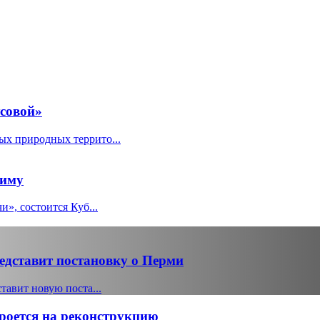
совой»
ых природных террито...
риму
и», состоится Куб...
едставит постановку о Перми
тавит новую поста...
кроется на реконструкцию