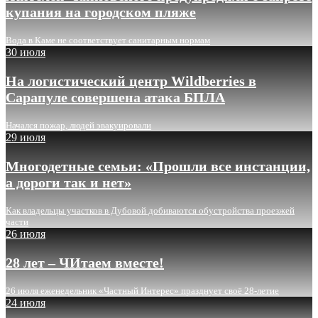
купания на городском пляже
Вода в Каме не соответствует санитарным нормам
30 июля
На логистический центр Wildberries в
Сарапуле совершена атака БПЛА
Начался пожар, людей эвакуировали
29 июля
Многодетные семьи: «Прошли все инстанции,
а дороги так и нет»
Как владельцы участков в Дубовой добиваются обустройства проезжей
части
26 июля
28 лет – ЧИтаем вместе!
26 июля еженедельник «Частный Интерес» празднует своё 28-летие
24 июля