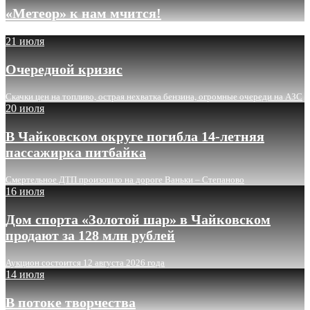
«Метеор» к нам мчится!
21 июля
Очередной кризис
Скачки цен на топливо, острая нехватка бензина, огромные очереди на АЗС
20 июля
В Чайковском округе погибла 14-летняя
пассажирка питбайка
Смертельное ДТП произошло на дороге Ваньки – Степаново
16 июля
Дом спорта «Золотой шар» в Чайковском
продают за 128 млн рублей
Аукцион состоится 12 августа 2026 года
14 июля
В потоке творчества