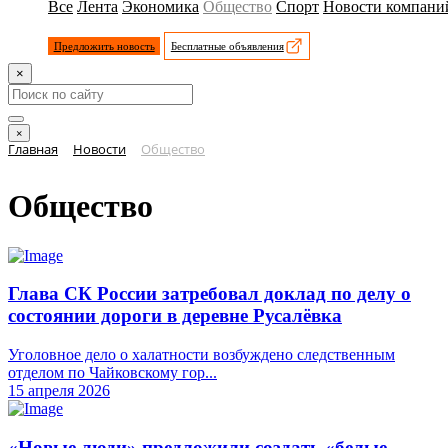
Все
Лента
Экономика
Общество
Спорт
Новости компани
Предложить новость
Бесплатные объявления
×
×
Главная
Новости
Общество
Общество
Глава СК России затребовал доклад по делу о
состоянии дороги в деревне Русалёвка
Уголовное дело о халатности возбуждено следственным
отделом по Чайковскому гор...
15 апреля 2026
«Новые люди» предложили создать «белые