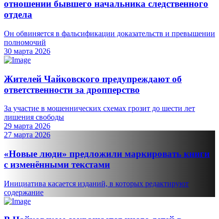
отношении бывшего начальника следственного
отдела
Он обвиняется в фальсификации доказательств и превышении
полномочий
30 марта 2026
Жителей Чайковского предупреждают об
ответственности за дропперство
За участие в мошеннических схемах грозит до шести лет
лишения свободы
29 марта 2026
27 марта 2026
«Новые люди» предложили маркировать книги
с изменёнными текстами
Инициатива касается изданий, в которых редактируют
содержание