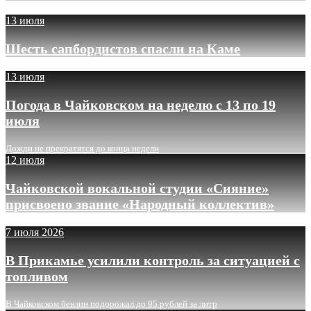
13 июля
Шесть сапбордистов спасли на Каме
13 июля
Погода в Чайковском на неделю с 13 по 19
июля
Дожди не прекратятся до конца недели
12 июля
Чайковской вокальной студии «Сияние»
присвоено звание «Народный коллектив»
7 июля 2026
В Прикамье усилили контроль за ситуацией с
топливом
В Чайковском бензин подорожал до 95 рублей за литр