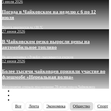
5 июля 2026
Погода в Чайковском на неделю с 6 по 12
июля
Воздух прогреется до +30 °C
27 июня 2026
В Чайковском резко выросли цены на
автомобильное топливо
На автозаправках «Лукойл» скапливаются очереди
12 июня 2026
Более тысячи чайковцев приняли участие во
флешмобе «Нереальная волна»
Мероприятие открыло празднование 70-летие города Чайковского
О сайте
Реклама
Контакты
Все
Лента
Экономика
Общество
Спорт