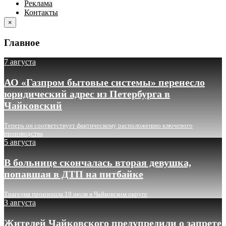
Реклама
Контакты
×
Главное
7 августа
АО «Газпром бытовые системы» перенесло
юридический адрес из Петербурга в
Чайковский
Теперь он соответствует фактическому расположению ключевого
производства
5 августа
В больнице скончалась вторая девушка,
попавшая в ДТП на питбайке
Трагедия произошла 19 июля в Чайковском округе
3 августа
Жителей Чайковского предупредили о запрете