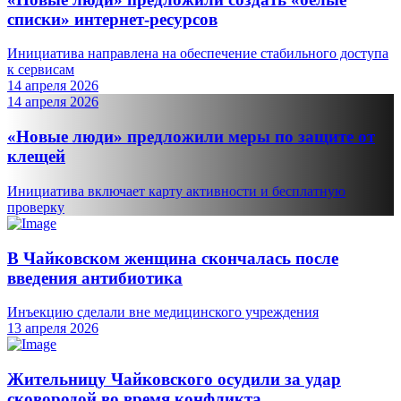
списки» интернет-ресурсов
Инициатива направлена на обеспечение стабильного доступа
к сервисам
14 апреля 2026
14 апреля 2026
«Новые люди» предложили меры по защите от
клещей
Инициатива включает карту активности и бесплатную
проверку
В Чайковском женщина скончалась после
введения антибиотика
Инъекцию сделали вне медицинского учреждения
13 апреля 2026
Жительницу Чайковского осудили за удар
сковородой во время конфликта