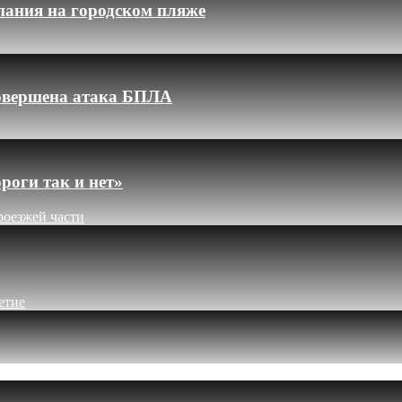
пания на городском пляже
 совершена атака БПЛА
роги так и нет»
роезжей части
етие