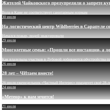
Жителей Чайковского предупредили о запрете ку
Вода в Каме не соответствует санитарным нормам
30 июля
На логистический центр Wildberries в Сарапуле
Начался пожар, людей эвакуировали
29 июля
Многодетные семьи: «Прошли все инстанции, а до
Как владельцы участков в Дубовой добиваются обустройства п
26 июля
28 лет – ЧИтаем вместе!
26 июля еженедельник «Частный Интерес» празднует своё 28-л
24 июля
«Метеор» к нам мчится!
21 июля