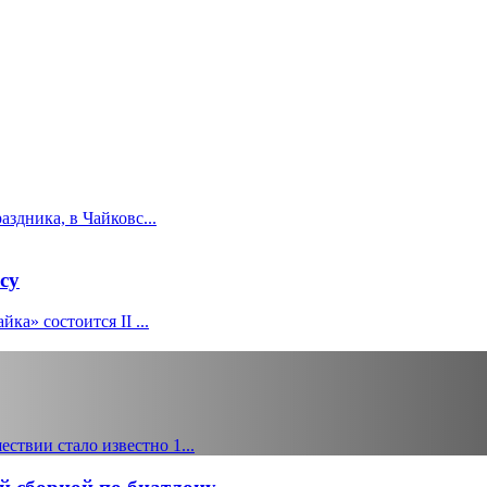
здника, в Чайковс...
су
ка» состоится II ...
твии стало известно 1...