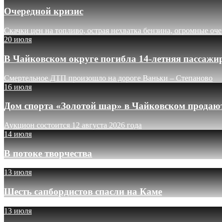
Очередной кризис
Скачки цен на топливо, острая нехватка бензина, огромные оч
20 июля
В Чайковском округе погибла 14-летняя пассажи
Смертельное ДТП произошло на дороге Ваньки – Степаново
16 июля
Дом спорта «Золотой шар» в Чайковском продают
Аукцион состоится 12 августа 2026 года
14 июля
В потоке творчества
13 июля
Шесть сапбордистов спасли на Каме
13 июля