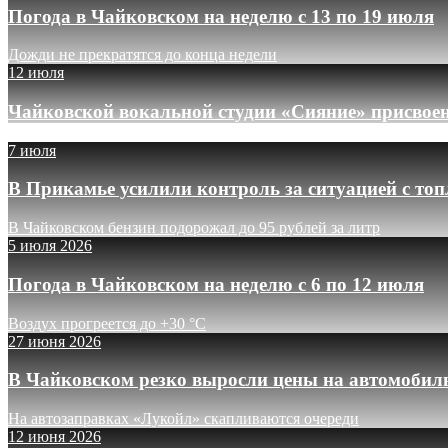
Погода в Чайковском на неделю с 13 по 19 июля
Дожди не прекратятся до конца недели
12 июля
Чайковской вокальной студии «Сияние» присвое
7 июля
В Прикамье усилили контроль за ситуацией с то
В Чайковском бензин подорожал до 95 рублей за литр
5 июля 2026
Погода в Чайковском на неделю с 6 по 12 июля
Воздух прогреется до +30 °C
27 июня 2026
В Чайковском резко выросли цены на автомобил
На автозаправках «Лукойл» скапливаются очереди
12 июня 2026