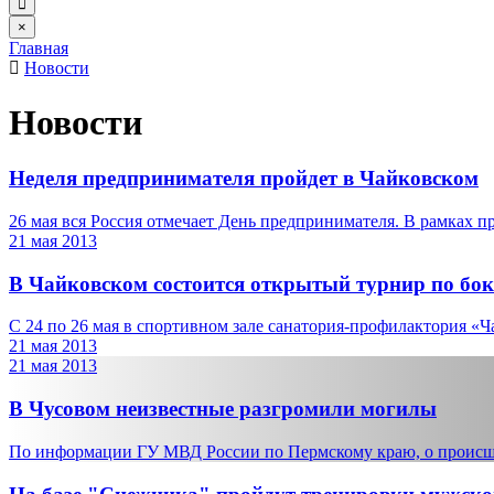
×
Главная
Новости
Новости
Неделя предпринимателя пройдет в Чайковском
26 мая вся Россия отмечает День предпринимателя. В рамках пра
21 мая 2013
В Чайковском состоится открытый турнир по бок
С 24 по 26 мая в спортивном зале санатория-профилактория «Чай
21 мая 2013
21 мая 2013
В Чусовом неизвестные разгромили могилы
По информации ГУ МВД России по Пермскому краю, о происшес