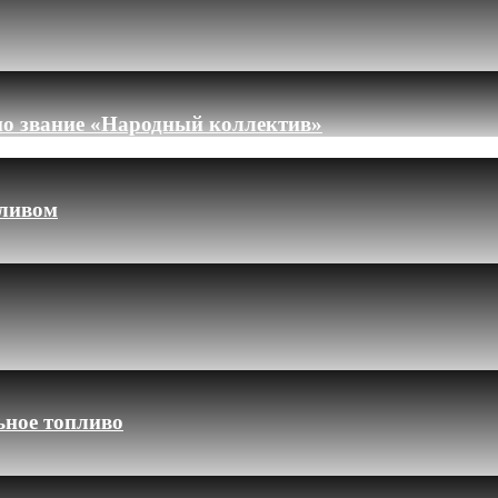
но звание «Народный коллектив»
пливом
ьное топливо