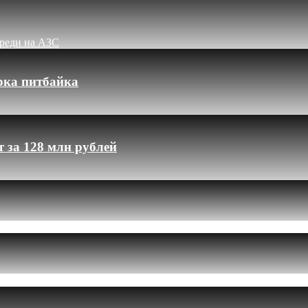
ереди на АЗС
рка питбайка
 за 128 млн рублей