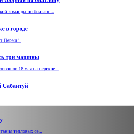
й сборной по биатлону
ой команды по биатлон...
е в городе
ат Перми".
ись три машины
ошло 18 мая на перекре...
й Сабантуй
у
тания тепловых се...