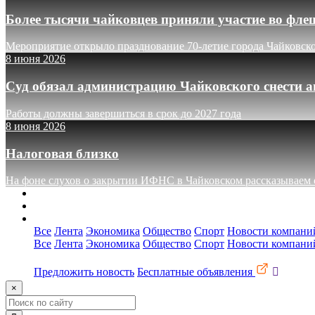
Более тысячи чайковцев приняли участие во фле
Мероприятие открыло празднование 70-летие города Чайковск
8 июня 2026
Суд обязал администрацию Чайковского снести а
Работы должны завершиться в срок до 2027 года
8 июня 2026
Налоговая близко
На фоне слухов о закрытии ИФНС в Чайковском рассказываем о
О сайте
Реклама
Контакты
Все
Лента
Экономика
Общество
Спорт
Новости компани
Все
Лента
Экономика
Общество
Спорт
Новости компани
Предложить новость
Бесплатные объявления
×