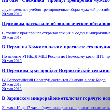
На базе "Снежинка" пройдут тренировки мужско
Двухнедельные учебно-тренировочные сборы мужской российск
20 мая 2013
Пермякам рассказали об экологической обстановк
В столице края прошла открытая лекция "Воздух и микроклим
20 мая 2013
В Перми на Комсомольском проспекте столкнул
По данным УГИБДД МВД России по Пермскому краю, ДТП произ
20 мая 2013
В Пермском крае пройдет Всероссийский сельски
IV Всероссийский Сабантуй состоится 29 июня, в селе Барда.
20 мая 2013
20 мая 2013
В Заринском микрорайоне отключат горячую вод
21 мая с 10 до 17 часов будут проводиться гидравлические испы