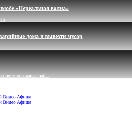
шмобе «Нереальная волна»
ого
варийные дома и вывезти мусор
 новом режиме её раб...
й
Видео
Афиша
й
Видео
Афиша