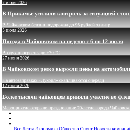
7 июля 2026
В Прикамье усилили контроль за ситуацией с то
В Чайковском бензин подорожал до 95 рублей за литр
5 июля 2026
Погода в Чайковском на неделю с 6 по 12 июля
Воздух прогреется до +30 °C
27 июня 2026
В Чайковском резко выросли цены на автомобил
На автозаправках «Лукойл» скапливаются очереди
12 июня 2026
Более тысячи чайковцев приняли участие во фле
Мероприятие открыло празднование 70-летие города Чайковск
О сайте
Реклама
Контакты
Все
Лента
Экономика
Общество
Спорт
Новости компани