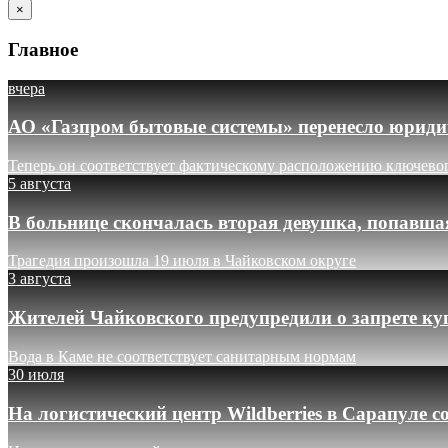
×
Главное
вчера
АО «Газпром бытовые системы» перенесло юридич
Теперь он соответствует фактическому расположению ключево
5 августа
В больнице скончалась вторая девушка, попавша
Трагедия произошла 19 июля в Чайковском округе
3 августа
Жителей Чайковского предупредили о запрете ку
Вода в Каме не соответствует санитарным нормам
30 июля
На логистический центр Wildberries в Сарапуле