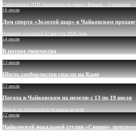
Смертельное ДТП произошло на дороге Ваньки – Степаново
16 июля
Дом спорта «Золотой шар» в Чайковском продают
Аукцион состоится 12 августа 2026 года
14 июля
В потоке творчества
13 июля
Шесть сапбордистов спасли на Каме
13 июля
Погода в Чайковском на неделю с 13 по 19 июля
Дожди не прекратятся до конца недели
12 июля
Чайковской вокальной студии «Сияние» присвое