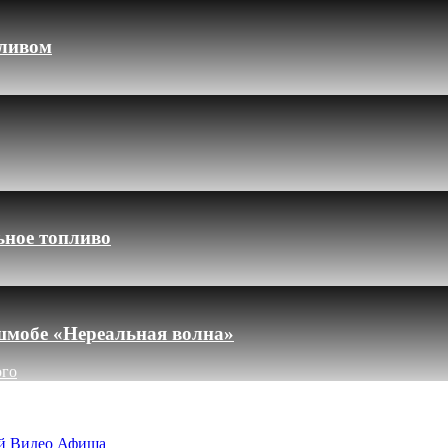
пливом
ьное топливо
шмобе «Нереальная волна»
ого
й
Видео
Афиша