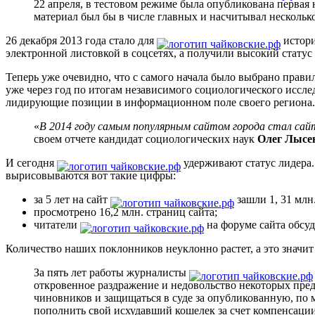
22 апреля, в тестовом режиме была опубликована первая 
материал был бы в числе главных и насчитывал несколько
26 декабря 2013 года стало для
истори
электронной листовкой в соцсетях, а получили высокий статус
Теперь уже очевидно, что с самого начала было выбрано правил
уже через год по итогам независимого социологического иссле
лидирующие позиции в информационном поле своего региона.
«
В 2014 году самым популярным сайтом города стал сай
своем отчете кандидат социологических наук
Олег Лысе
И сегодня
удерживают статус лидера. 
вырисовываются вот такие цифры:
за 5 лет на сайт
зашли 1, 31 млн
просмотрено 16,2 млн. страниц сайта;
читатели
на форуме сайта обсуд
Количество наших поклонников неуклонно растет, а это значит
За пять лет работы журналисты
откровенное раздражение и недовольство некоторых пре
чиновников и защищаться в суде за опубликованную, по
пополнить свой исхудавший кошелек за счет компенсаци