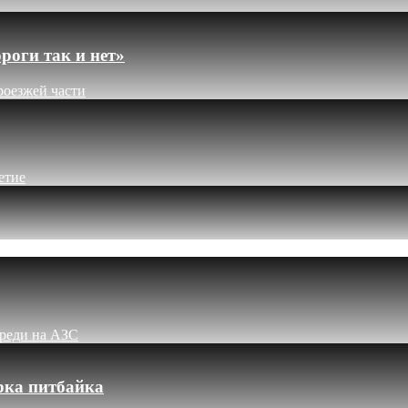
роги так и нет»
роезжей части
етие
ереди на АЗС
рка питбайка