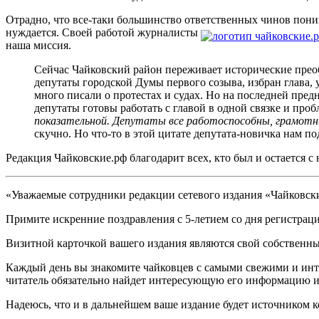
Отрадно, что все-таки большинство ответственных чинов понима
нуждается. Своей работой журналисты
наша миссия.
Сейчас Чайковский район переживает исторические преоб
депутаты городской Думы первого созыва, избран глава, 
много писали о протестах и судах. Но на последней пре
депутаты готовы работать с главой в одной связке и пробл
показательной. Депутаты все работоспособны, грамотны
скучно. Но что-то в этой цитате депутата-новичка нам по
Редакция Чайковские.рф благодарит всех, кто был и остается с
«Уважаемые сотрудники редакции сетевого издания «Чайковск
Примите искренние поздравления с 5-летием со дня регистра
Визитной карточкой вашего издания являются свой собственный
Каждый день вы знакомите чайковцев с самыми свежими и инт
читатель обязательно найдет интересующую его информацию и
Надеюсь, что и в дальнейшем ваше издание будет источником 