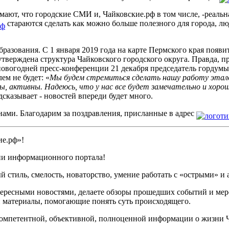
ют, что городские СМИ и, Чайковские.рф в том числе, -реальная 
стараются сделать как можно больше полезного для города, люд
разования. С 1 января 2019 года на карте Пермского края появи
утверждена структура Чайковского городского округа. Правда, пр
дновогодней пресс-конференции 21 декабря председатель гордумы
ем не будет: «
Мы будем стремиться сделать нашу работу этало
, активны. Надеюсь, что у нас все будет замечательно и хоро
дсказывает - новостей впереди будет много.
 нами. Благодарим за поздравления, присланные в адрес
ие.рф»!
ции информационного портала!
 стиль, смелость, новаторство, умение работать с «острыми» и
ересными новостями, делаете обзоры прошедших событий и мер
 материалы, помогающие понять суть происходящего.
компетентной, объективной, полноценной информации о жизни Ч