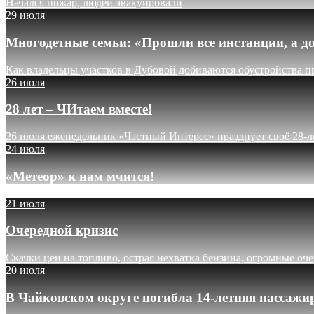
Начался пожар, людей эвакуировали
29 июля
Многодетные семьи: «Прошли все инстанции, а до
Как владельцы участков в Дубовой добиваются обустройства п
26 июля
28 лет – ЧИтаем вместе!
26 июля еженедельник «Частный Интерес» празднует своё 28-л
24 июля
«Метеор» к нам мчится!
21 июля
Очередной кризис
Скачки цен на топливо, острая нехватка бензина, огромные оч
20 июля
В Чайковском округе погибла 14-летняя пассажи