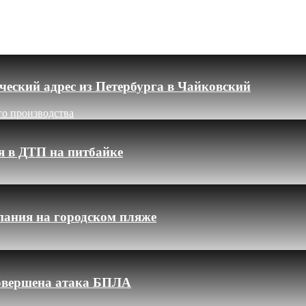
еский адрес из Петербурга в Чайковский
го производства
я в ДТП на питбайке
пания на городском пляже
 совершена атака БПЛА