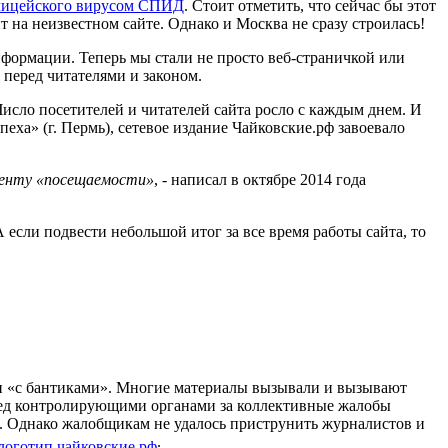
олицейского вирусом СПИД
. Стоит отметить, что сейчас бы этот
т на неизвестном сайте. Однако и Москва не сразу строилась!
формации. Теперь мы стали не просто веб-страничкой или
 перед читателями и законом.
Число посетителей и читателей сайта росло с каждым днем. И
ха» (г. Пермь), сетевое издание Чайковские.рф завоевало
циенту «посещаемости»
, - написал в октябре 2014 года
 если подвести небольшой итог за все время работы сайта, то
сти «с бантиками». Многие материалы вызывали и вызывают
еред контролирующими органами за коллективные жалобы
. Однако жалобщикам не удалось приструнить журналистов и
.