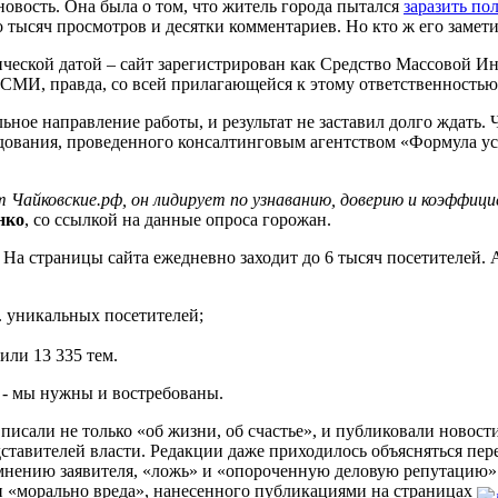
новость. Она была о том, что житель города пытался
заразить п
 тысяч просмотров и десятки комментариев. Но кто ж его замети
ческой датой – сайт зарегистрирован как Средство Массовой Ин
 СМИ, правда, со всей прилагающейся к этому ответственностью
ьное направление работы, и результат не заставил долго ждать. 
дования, проведенного консалтинговым агентством «Формула успе
т Чайковские.рф, он лидирует по узнаванию, доверию и коэффи
нко
, со ссылкой на данные опроса горожан.
На страницы сайта ежедневно заходит до 6 тысяч посетителей. А
. уникальных посетителей;
или 13 335 тем.
 - мы нужны и востребованы.
писали не только «об жизни, об счастье», и публиковали ново
дставителей власти. Редакции даже приходилось объясняться п
 мнению заявителя, «ложь» и «опороченную деловую репутацию»
и «морально вреда», нанесенного публикациями на страницах