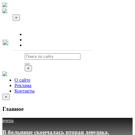
×
О сайте
Реклама
Контакты
×
О сайте
Реклама
Контакты
×
Главное
вчера
В больнице скончалась вторая девушка,