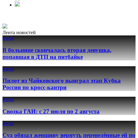
Лента новостей
вчера
В больнице скончалась вторая девушка,
попавшая в ДТП на питбайке
вчера
Пилот из Чайковского выиграл этап Кубка
России по кросс-кантри
вчера
Сводка ГАИ: с 27 июля по 2 августа
вчера
Суд обязал женщину вернуть переведённые ей по