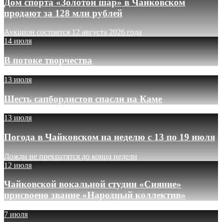
Дом спорта «Золотой шар» в Чайковском
продают за 128 млн рублей
Аукцион состоится 12 августа 2026 года
14 июля
В потоке творчества
13 июля
Шесть сапбордистов спасли на Каме
13 июля
Погода в Чайковском на неделю с 13 по 19 июля
Дожди не прекратятся до конца недели
12 июля
Чайковской вокальной студии «Сияние»
присвоено звание «Народный коллектив»
7 июля