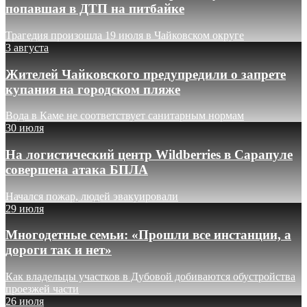
попавшая в ДТП на питбайке
Трагедия произошла 19 июля в Чайковском округе
3 августа
Жителей Чайковского предупредили о запрете
купания на городском пляже
Вода в Каме не соответствует санитарным нормам
30 июля
На логистический центр Wildberries в Сарапуле
совершена атака БПЛА
Начался пожар, людей эвакуировали
29 июля
Многодетные семьи: «Прошли все инстанции, а
дороги так и нет»
Как владельцы участков в Дубовой добиваются обустройства
проезжей части
26 июля