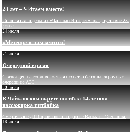
28 лет – ЧИтаем вместе!
26 июля еженедельник «Частный Интерес» празднует своё 28-
летие
24 июля
«Метеор» к нам мчится!
21 июля
Очередной кризис
Скачки цен на топливо, острая нехватка бензина, огромные
очереди на АЗС
20 июля
В Чайковском округе погибла 14-летняя
пассажирка питбайка
Смертельное ДТП произошло на дороге Ваньки – Степаново
16 июля