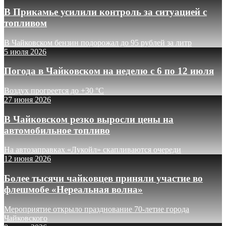
В Прикамье усилили контроль за ситуацией с
топливом
В Чайковском бензин подорожал до 95 рублей за литр
5 июля 2026
Погода в Чайковском на неделю с 6 по 12 июля
Воздух прогреется до +30 °C
27 июня 2026
В Чайковском резко выросли цены на
автомобильное топливо
На автозаправках «Лукойл» скапливаются очереди
12 июня 2026
Более тысячи чайковцев приняли участие во
флешмобе «Нереальная волна»
Мероприятие открыло празднование 70-летие города
Чайковского