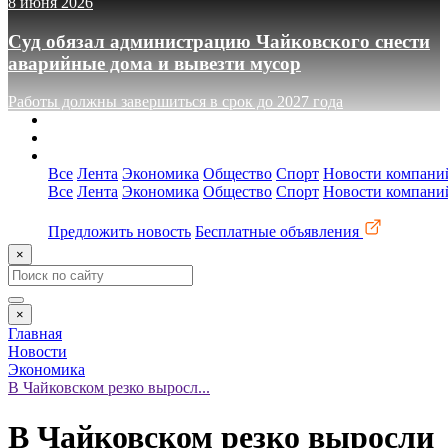
8 июня 2026
Суд обязал администрацию Чайковского снести
аварийные дома и вывезти мусор
Работы должны завершиться в срок до 2027 года
О сайте
Реклама
Контакты
Все
Лента
Экономика
Общество
Спорт
Новости компани
Все
Лента
Экономика
Общество
Спорт
Новости компани
Предложить новость
Бесплатные объявления
×
×
Главная
Новости
Экономика
В Чайковском резко выросл...
В Чайковском резко выросли