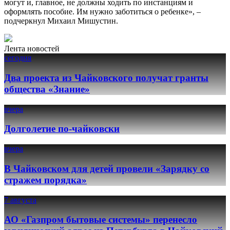
могут и, главное, не должны ходить по инстанциям и
оформлять пособие. Им нужно заботиться о ребенке», –
подчеркнул Михаил Мишустин.
Лента новостей
сегодня
Два проекта из Чайковского получат гранты
общества «Знание»
вчера
Долголетие по-чайковски
вчера
В Чайковском для детей провели «Зарядку со
стражем порядка»
7 августа
АО «Газпром бытовые системы» перенесло