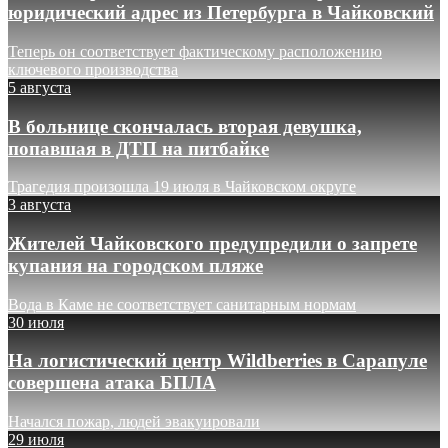
юридический адрес из Петербурга в Чайковский
Теперь он соответствует фактическому расположению
ключевого производства
5 августа
В больнице скончалась вторая девушка,
попавшая в ДТП на питбайке
Трагедия произошла 19 июля в Чайковском округе
3 августа
Жителей Чайковского предупредили о запрете
купания на городском пляже
Вода в Каме не соответствует санитарным нормам
30 июля
На логистический центр Wildberries в Сарапуле
совершена атака БПЛА
Начался пожар, людей эвакуировали
29 июля