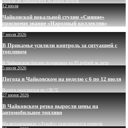
Дожди не прекратятся до конца недели
12 июля
Чайковской вокальной студии «Сияние»
присвоено звание «Народный коллектив»
7 июля 2026
В Прикамье усилили контроль за ситуацией с
топливом
В Чайковском бензин подорожал до 95 рублей за литр
5 июля 2026
Погода в Чайковском на неделю с 6 по 12 июля
Воздух прогреется до +30 °C
27 июня 2026
В Чайковском резко выросли цены на
автомобильное топливо
На автозаправках «Лукойл» скапливаются очереди