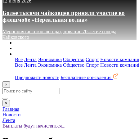
12 июня 2026
Более тысячи чайковцев приняли участие во
флешмобе «Нереальная волна»
Мероприятие открыло празднование 70-летие города
Чайковского
О сайте
Реклама
Контакты
Все
Лента
Экономика
Общество
Спорт
Новости компани
Все
Лента
Экономика
Общество
Спорт
Новости компани
Предложить новость
Бесплатные объявления
×
×
Главная
Новости
Лента
Выплаты будут начисляться...