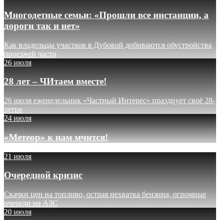
Многодетные семьи: «Прошли все инстанции, а
дороги так и нет»
Как владельцы участков в Дубовой добиваются обустройства
проезжей части
26 июля
28 лет – ЧИтаем вместе!
26 июля еженедельник «Частный Интерес» празднует своё 28-
летие
24 июля
«Метеор» к нам мчится!
21 июля
Очередной кризис
Скачки цен на топливо, острая нехватка бензина, огромные
очереди на АЗС
20 июля