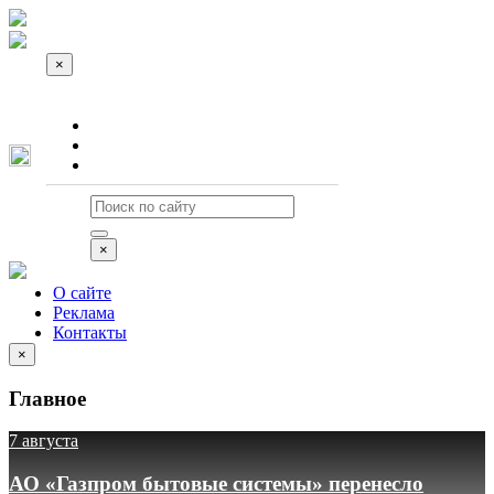
×
О сайте
Реклама
Контакты
×
О сайте
Реклама
Контакты
×
Главное
7 августа
АО «Газпром бытовые системы» перенесло