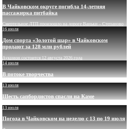
В Чайковском округе погибла 14-летняя
пассажирка питбайка
Смертельное ДТП произошло на дороге Ваньки – Степаново
16 июля
Дом спорта «Золотой шар» в Чайковском
продают за 128 млн рублей
Аукцион состоится 12 августа 2026 года
14 июля
В потоке творчества
13 июля
Шесть сапбордистов спасли на Каме
13 июля
Погода в Чайковском на неделю с 13 по 19 июля