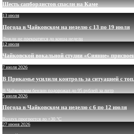
Шесть сапбордистов спасли на Каме
13 июля
Погода в Чайковском на неделю с 13 по 19 июля
Дожди не прекратятся до конца недели
12 июля
Чайковской вокальной студии «Сияние» присвое
7 июля 2026
В Прикамье усилили контроль за ситуацией с то
В Чайковском бензин подорожал до 95 рублей за литр
5 июля 2026
Погода в Чайковском на неделю с 6 по 12 июля
Воздух прогреется до +30 °C
27 июня 2026