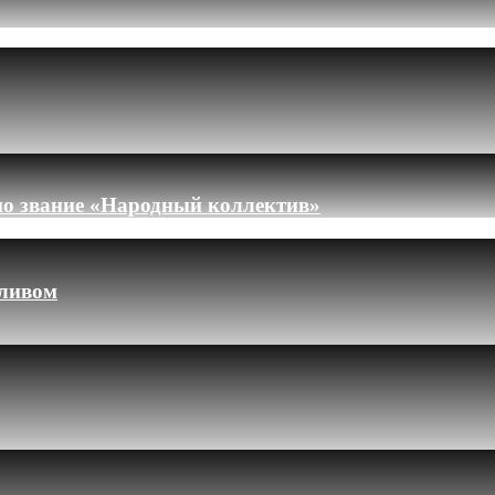
но звание «Народный коллектив»
пливом