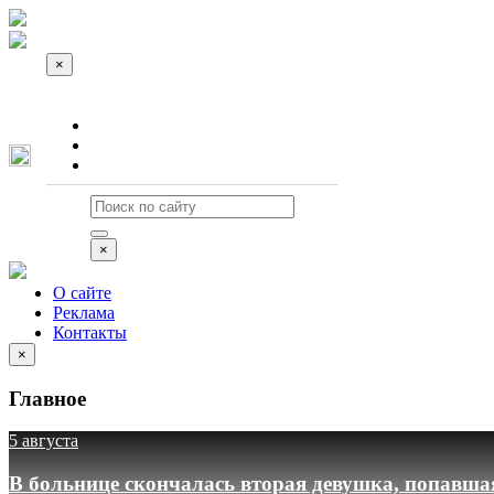
×
О сайте
Реклама
Контакты
×
О сайте
Реклама
Контакты
×
Главное
5 августа
В больнице скончалась вторая девушка, попавша