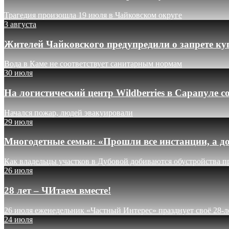
Трагедия произошла 19 июля в Чайковском округе
3 августа
Жителей Чайковского предупредили о запрете ку
Вода в Каме не соответствует санитарным нормам
30 июля
На логистический центр Wildberries в Сарапуле
Начался пожар, людей эвакуировали
29 июля
Многодетные семьи: «Прошли все инстанции, а до
Как владельцы участков в Дубовой добиваются обустройства п
26 июля
28 лет – ЧИтаем вместе!
26 июля еженедельник «Частный Интерес» празднует своё 28-л
24 июля