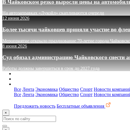
В Чайковском резко выросли цены на автомобил
На автозаправках «Лукойл» скапливаются очереди
12 июня 2026
Более тысячи чайковцев приняли участие во фле
Мероприятие открыло празднование 70-летие города Чайковск
8 июня 2026
Суд обязал администрацию Чайковского снести а
Работы должны завершиться в срок до 2027 года
О сайте
Реклама
Контакты
Все
Лента
Экономика
Общество
Спорт
Новости компани
Все
Лента
Экономика
Общество
Спорт
Новости компани
Предложить новость
Бесплатные объявления
×