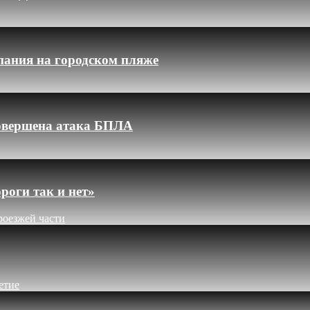
пания на городском пляже
 совершена атака БПЛА
роги так и нет»
роезжей части
етие