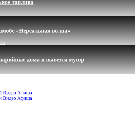
ьное топливо
шмобе «Нереальная волна»
ого
варийные дома и вывезти мусор
й
Видео
Афиша
й
Видео
Афиша