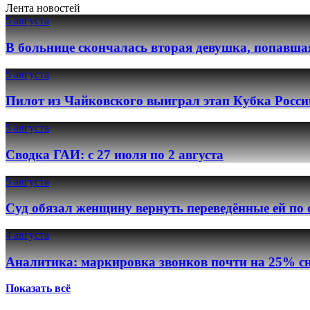
Лента новостей
5 августа
В больнице скончалась вторая девушка, попавша
5 августа
Пилот из Чайковского выиграл этап Кубка Росси
5 августа
Сводка ГАИ: с 27 июля по 2 августа
5 августа
Суд обязал женщину вернуть переведённые ей по
4 августа
Аналитика: маркировка звонков почти на 25% сн
Показать всё