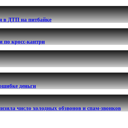
я в ДТП на питбайке
и по кросс-кантри
 ошибке деньги
изила число холодных обзвонов и спам-звонков