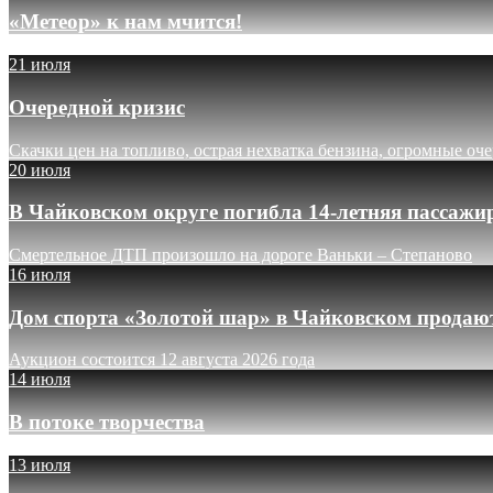
«Метеор» к нам мчится!
21 июля
Очередной кризис
Скачки цен на топливо, острая нехватка бензина, огромные оч
20 июля
В Чайковском округе погибла 14-летняя пассажи
Смертельное ДТП произошло на дороге Ваньки – Степаново
16 июля
Дом спорта «Золотой шар» в Чайковском продают
Аукцион состоится 12 августа 2026 года
14 июля
В потоке творчества
13 июля