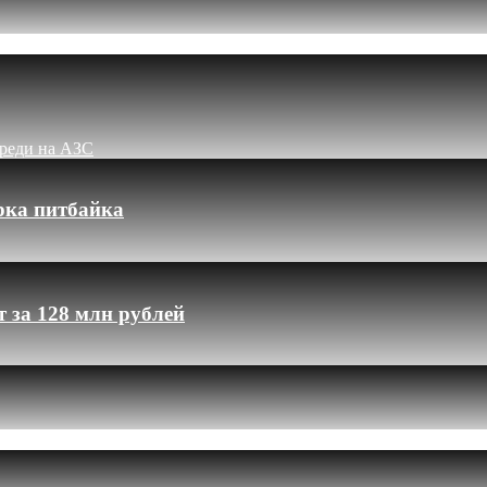
ереди на АЗС
рка питбайка
 за 128 млн рублей