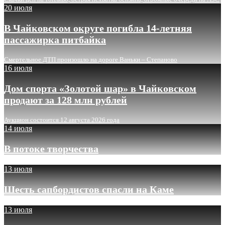
20 июля
В Чайковском округе погибла 14-летняя
пассажирка питбайка
Смертельное ДТП произошло на дороге Ваньки – Степаново
16 июля
Дом спорта «Золотой шар» в Чайковском
продают за 128 млн рублей
Аукцион состоится 12 августа 2026 года
14 июля
В потоке творчества
13 июля
Шесть сапбордистов спасли на Каме
13 июля