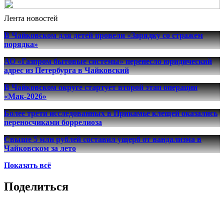
Лента новостей
В Чайковском для детей провели «Зарядку со стражем
порядка»
АО «Газпром бытовые системы» перенесло юридический
адрес из Петербурга в Чайковский
В Чайковском округе стартует второй этап операции
«Мак-2026»
Более трети исследованных в Прикамье клещей оказались
переносчиками боррелиоза
Свыше 5 млн рублей составил ущерб от вандализма в
Чайковском за лето
Показать всё
Поделиться