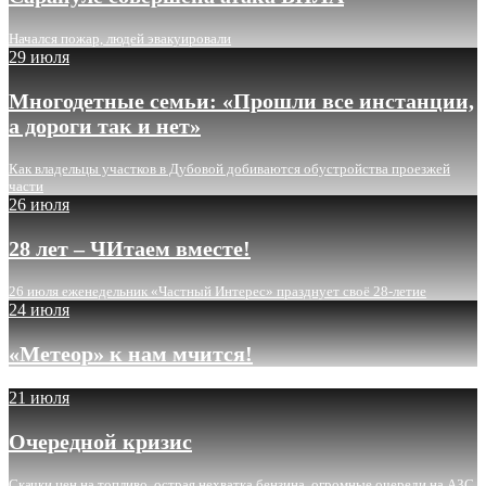
Начался пожар, людей эвакуировали
29 июля
Многодетные семьи: «Прошли все инстанции,
а дороги так и нет»
Как владельцы участков в Дубовой добиваются обустройства проезжей
части
26 июля
28 лет – ЧИтаем вместе!
26 июля еженедельник «Частный Интерес» празднует своё 28-летие
24 июля
«Метеор» к нам мчится!
21 июля
Очередной кризис
Скачки цен на топливо, острая нехватка бензина, огромные очереди на АЗС