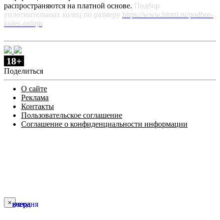
распространяются на платной основе.
Подбор
уплотнительных колец по размеру
https://www.binrti.ru/podbor-
kolec-onlajn
18+
Поделиться
О сайте
Реклама
Контакты
Пользовательское соглашение
Соглашение о конфиденциальности информации
×
сегодня
вчера
вчера
вчера
вчера