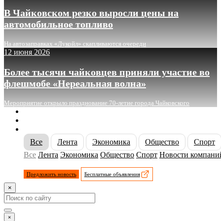
В Чайковском резко выросли цены на
автомобильное топливо
На автозаправках «Лукойл» скапливаются очереди
12 июня 2026
Более тысячи чайковцев приняли участие во
флешмобе «Нереальная волна»
Мероприятие открыло празднование 70-летие города Чайковского
О сайте
Реклама
Контакты
Все
Лента
Экономика
Общество
Спорт
Все
Лента
Экономика
Общество
Спорт
Новости компани
Предложить новость
Бесплатные объявления
×
×