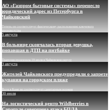
АО «Газпром бытовые системы» перенесло
юридический адрес из Петербурга в
Чайковский
Теперь он соответствует фактическому расположению ключевого
производства
5 августа
В больнице скончалась вторая девушка,
попавшая в ДТП на питбайке
Трагедия произошла 19 июля в Чайковском округе
3 августа
Жителей Чайковского предупредили о запрете
купания на городском пляже
Вода в Каме не соответствует санитарным нормам
30 июля
На логистический центр Wildberries в
Сарапуле совершена атака БПЛА