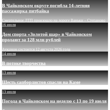
В Чайковском округе погибла 14-летняя
пассажирка питбайка
Смертельное ДТП произошло на дороге Ваньки – Степаново
16 июля
Дом спорта «Золотой шар» в Чайковском
продают за 128 млн рублей
Аукцион состоится 12 августа 2026 года
14 июля
В потоке творчества
13 июля
Шесть сапбордистов спасли на Каме
13 июля
Погода в Чайковском на неделю с 13 по 19 июля