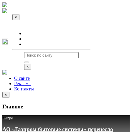
×
О сайте
Реклама
Контакты
×
О сайте
Реклама
Контакты
×
Главное
вчера
АО «Газпром бытовые системы» перенесло