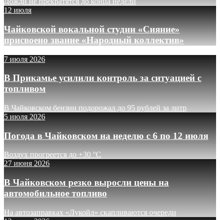
Дожди не прекратятся до конца недели
12 июля
Чайковской вокальной студии «Сияние»
присвоено звание «Народный коллектив»
7 июля 2026
В Прикамье усилили контроль за ситуацией с
топливом
В Чайковском бензин подорожал до 95 рублей за литр
5 июля 2026
Погода в Чайковском на неделю с 6 по 12 июля
Воздух прогреется до +30 °C
27 июня 2026
В Чайковском резко выросли цены на
автомобильное топливо
На автозаправках «Лукойл» скапливаются очереди