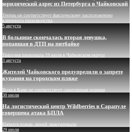
юридический адрес из Петербурга в Чайковский
Теперь он соответствует фактическому расположению
ключевого производства
5 августа
В больнице скончалась вторая девушка,
попавшая в ДТП на питбайке
Трагедия произошла 19 июля в Чайковском округе
3 августа
Жителей Чайковского предупредили о запрете
купания на городском пляже
Вода в Каме не соответствует санитарным нормам
30 июля
На логистический центр Wildberries в Сарапуле
совершена атака БПЛА
Начался пожар, людей эвакуировали
29 июля