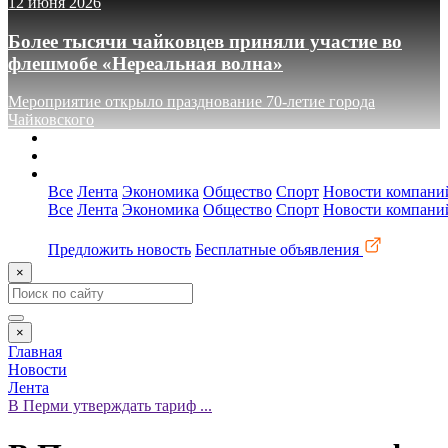
12 июня 2026
Более тысячи чайковцев приняли участие во
флешмобе «Нереальная волна»
Мероприятие открыло празднование 70-летие города
Чайковского
О сайте
Реклама
Контакты
Все
Лента
Экономика
Общество
Спорт
Новости компани
Все
Лента
Экономика
Общество
Спорт
Новости компани
Предложить новость
Бесплатные объявления
×
×
Главная
Новости
Лента
В Перми утверждать тариф ...