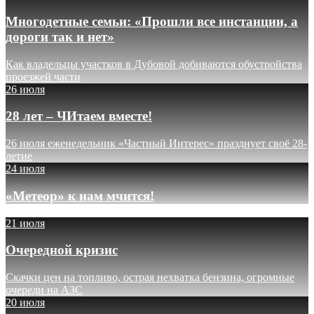
Многодетные семьи: «Прошли все инстанции, а
дороги так и нет»
Как владельцы участков в Дубовой добиваются обустройства
проезжей части
26 июля
28 лет – ЧИтаем вместе!
26 июля еженедельник «Частный Интерес» празднует своё 28-
летие
24 июля
«Метеор» к нам мчится!
21 июля
Очередной кризис
Скачки цен на топливо, острая нехватка бензина, огромные
очереди на АЗС
20 июля