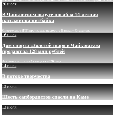
20 июля
В Чайковском округе погибла 14-летняя
пассажирка питбайка
Смертельное ДТП произошло на дороге Ваньки – Степаново
16 июля
Дом спорта «Золотой шар» в Чайковском
продают за 128 млн рублей
Аукцион состоится 12 августа 2026 года
14 июля
В потоке творчества
13 июля
Шесть сапбордистов спасли на Каме
13 июля