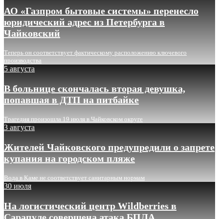
АО «Газпром бытовые системы» перенесло
юридический адрес из Петербурга в
Чайковский
Теперь он соответствует фактическому расположению ключевого
производства
5 августа
В больнице скончалась вторая девушка,
попавшая в ДТП на питбайке
Трагедия произошла 19 июля в Чайковском округе
3 августа
Жителей Чайковского предупредили о запрете
купания на городском пляже
Вода в Каме не соответствует санитарным нормам
30 июля
На логистический центр Wildberries в
Сарапуле совершена атака БПЛА