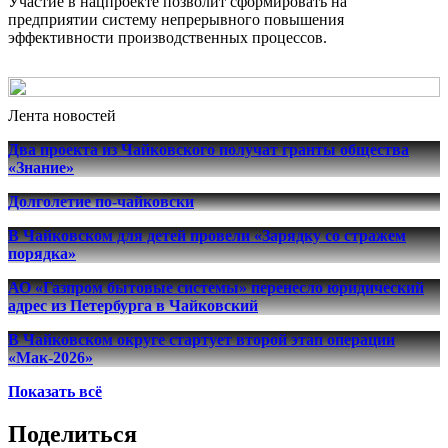
Участие в нацпроекте позволит сформировать на
предприятии систему непрерывного повышения
эффективности производственных процессов.
Лента новостей
Два проекта из Чайковского получат гранты общества
«Знание»
Долголетие по-чайковски
В Чайковском для детей провели «Зарядку со стражем
порядка»
АО «Газпром бытовые системы» перенесло юридический
адрес из Петербурга в Чайковский
В Чайковском округе стартует второй этап операции
«Мак-2026»
Показать всё
Поделиться