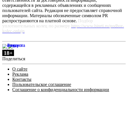
ответственности за достоверность информации,
содержащейся в рекламных объявлениях и сообщениях
пользователей сайта. Редакция не предоставляет справочной
информации. Материалы обозначенные символом PR
распространяются на платной основе.
Подбор
уплотнительных колец по размеру
https://www.binrti.ru/podbor-
kolec-onlajn
сегодня
вчера
вчера
7 августа
7 августа
18+
Поделиться
О сайте
Реклама
Контакты
Пользовательское соглашение
Соглашение о конфиденциальности информации