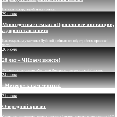
Начался пожар, людей эвакуировали
29 июля
Многодетные семьи: «Прошли все инстанции,
а дороги так и нет»
Как владельцы участков в Дубовой добиваются обустройства проезжей
части
26 июля
28 лет – ЧИтаем вместе!
26 июля еженедельник «Частный Интерес» празднует своё 28-летие
24 июля
«Метеор» к нам мчится!
21 июля
Очередной кризис
Скачки цен на топливо, острая нехватка бензина, огромные очереди на АЗС