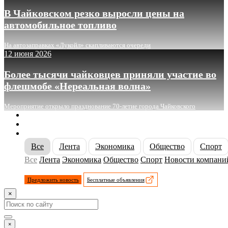
В Чайковском резко выросли цены на
автомобильное топливо
На автозаправках «Лукойл» скапливаются очереди
12 июня 2026
Более тысячи чайковцев приняли участие во
флешмобе «Нереальная волна»
Мероприятие открыло празднование 70-летие города Чайковского
О сайте
Реклама
Контакты
Все
Лента
Экономика
Общество
Спорт
Все
Лента
Экономика
Общество
Спорт
Новости компани
Предложить новость
Бесплатные объявления
×
×