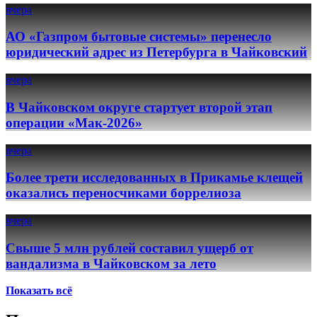
вчера
АО «Газпром бытовые системы» перенесло
юридический адрес из Петербурга в Чайковский
вчера
В Чайковском округе стартует второй этап
операции «Мак-2026»
вчера
Более трети исследованных в Прикамье клещей
оказались переносчиками боррелиоза
вчера
Свыше 5 млн рублей составил ущерб от
вандализма в Чайковском за лето
Показать всё