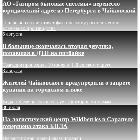
АО «Газпром бытовые системы» перенесло
юридический адрес из Петербурга в Чайковский
Теперь он соответствует фактическому расположению
ключевого производства
5 августа
В больнице скончалась вторая девушка,
попавшая в ДТП на питбайке
Трагедия произошла 19 июля в Чайковском округе
3 августа
Жителей Чайковского предупредили о запрете
купания на городском пляже
Вода в Каме не соответствует санитарным нормам
30 июля
На логистический центр Wildberries в Сарапуле
совершена атака БПЛА
Начался пожар, людей эвакуировали