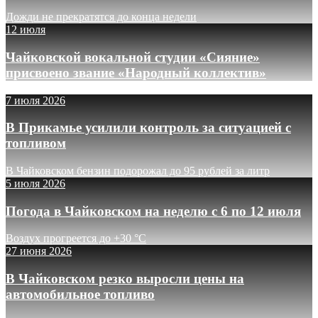
Дожди не прекратятся до конца недели
12 июля
Чайковской вокальной студии «Сияние»
присвоено звание «Народный коллектив»
7 июля 2026
В Прикамье усилили контроль за ситуацией с
топливом
В Чайковском бензин подорожал до 95 рублей за литр
5 июля 2026
Погода в Чайковском на неделю с 6 по 12 июля
Воздух прогреется до +30 °C
27 июня 2026
В Чайковском резко выросли цены на
автомобильное топливо