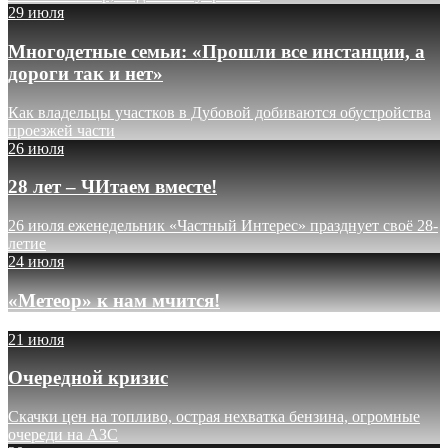
29 июля
Многодетные семьи: «Прошли все инстанции, а
дороги так и нет»
Как владельцы участков в Дубовой добиваются обустройства
проезжей части
26 июля
28 лет – ЧИтаем вместе!
26 июля еженедельник «Частный Интерес» празднует своё 28-
летие
24 июля
«Метеор» к нам мчится!
21 июля
Очередной кризис
Скачки цен на топливо, острая нехватка бензина, огромные
очереди на АЗС