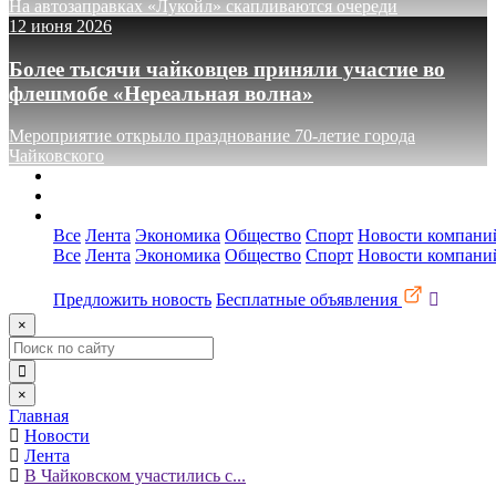
На автозаправках «Лукойл» скапливаются очереди
12 июня 2026
Более тысячи чайковцев приняли участие во
флешмобе «Нереальная волна»
Мероприятие открыло празднование 70-летие города
Чайковского
О сайте
Реклама
Контакты
Все
Лента
Экономика
Общество
Спорт
Новости компани
Все
Лента
Экономика
Общество
Спорт
Новости компани
Предложить новость
Бесплатные объявления
×
×
Главная
Новости
Лента
В Чайковском участились с...