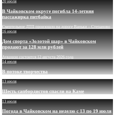
20 июля
В Чайковском округе погибла 14-летняя
пассажирка питбайка
Смертельное ДТП произошло на дороге Ваньки – Степаново
16 июля
Дом спорта «Золотой шар» в Чайковском
продают за 128 млн рублей
Аукцион состоится 12 августа 2026 года
14 июля
В потоке творчества
13 июля
Шесть сапбордистов спасли на Каме
13 июля
Погода в Чайковском на неделю с 13 по 19 июля