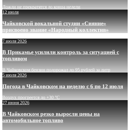
Дожди не прекратятся до конца недели
12 июля
Чайковской вокальной студии «Сияние»
присвоено звание «Народный коллектив»
7 июля 2026
В Прикамье усилили контроль за ситуацией с
топливом
В Чайковском бензин подорожал до 95 рублей за литр
5 июля 2026
Погода в Чайковском на неделю с 6 по 12 июля
Воздух прогреется до +30 °C
27 июня 2026
В Чайковском резко выросли цены на
автомобильное топливо