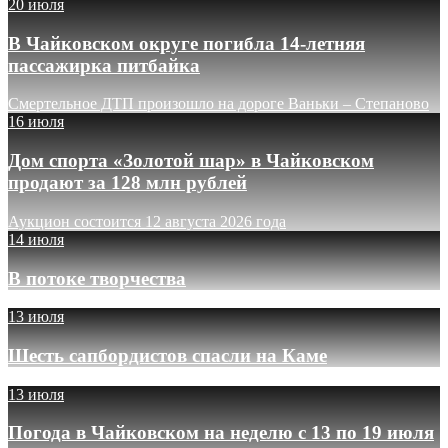
20 июля
В Чайковском округе погибла 14-летняя
пассажирка питбайка
Смертельное ДТП произошло на дороге Ваньки – Степаново
16 июля
Дом спорта «Золотой шар» в Чайковском
продают за 128 млн рублей
Аукцион состоится 12 августа 2026 года
14 июля
В потоке творчества
13 июля
Шесть сапбордистов спасли на Каме
13 июля
Погода в Чайковском на неделю с 13 по 19 июля