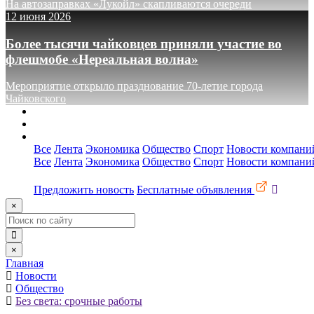
На автозаправках «Лукойл» скапливаются очереди
12 июня 2026
Более тысячи чайковцев приняли участие во
флешмобе «Нереальная волна»
Мероприятие открыло празднование 70-летие города
Чайковского
О сайте
Реклама
Контакты
Все
Лента
Экономика
Общество
Спорт
Новости компани
Все
Лента
Экономика
Общество
Спорт
Новости компани
Предложить новость
Бесплатные объявления
×
×
Главная
Новости
Общество
Без света: срочные работы