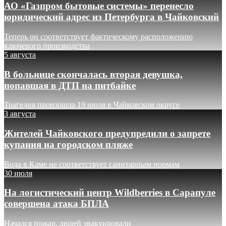
АО «Газпром бытовые системы» перенесло
юридический адрес из Петербурга в Чайковский
Теперь он соответствует фактическому расположению
ключевого производства
5 августа
В больнице скончалась вторая девушка,
попавшая в ДТП на питбайке
Трагедия произошла 19 июля в Чайковском округе
3 августа
Жителей Чайковского предупредили о запрете
купания на городском пляже
Вода в Каме не соответствует санитарным нормам
30 июля
На логистический центр Wildberries в Сарапуле
совершена атака БПЛА
Начался пожар, людей эвакуировали