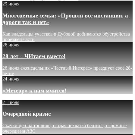
29 июля
Многодетные семьи: «Прошли все инстанции, а
дороги так и нет»
Как владельцы участков в Дубовой добиваются обустройства
проезжей части
26 июля
28 лет – ЧИтаем вместе!
26 июля еженедельник «Частный Интерес» празднует своё 28-
летие
24 июля
«Метеор» к нам мчится!
21 июля
Очередной кризис
Скачки цен на топливо, острая нехватка бензина, огромные
очереди на АЗС