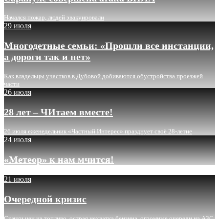
Начался пожар, людей эвакуировали
29 июля
Многодетные семьи: «Прошли все инстанции,
а дороги так и нет»
Как владельцы участков в Дубовой добиваются обустройства проезжей
части
26 июля
28 лет – ЧИтаем вместе!
26 июля еженедельник «Частный Интерес» празднует своё 28-летие
24 июля
«Метеор» к нам мчится!
21 июля
Очередной кризис
Скачки цен на топливо, острая нехватка бензина, огромные очереди на АЗС