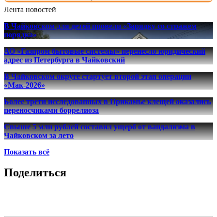
Лента новостей
В Чайковском для детей провели «Зарядку со стражем
порядка»
АО «Газпром бытовые системы» перенесло юридический
адрес из Петербурга в Чайковский
В Чайковском округе стартует второй этап операции
«Мак-2026»
Более трети исследованных в Прикамье клещей оказались
переносчиками боррелиоза
Свыше 5 млн рублей составил ущерб от вандализма в
Чайковском за лето
Показать всё
Поделиться