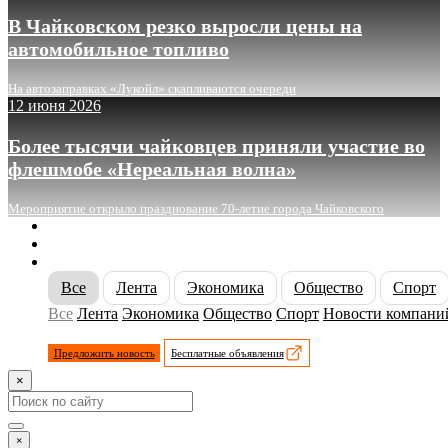
В Чайковском резко выросли цены на
автомобильное топливо
На автозаправках «Лукойл» скапливаются очереди
12 июня 2026
Более тысячи чайковцев приняли участие во
флешмобе «Нереальная волна»
Мероприятие открыло празднование 70-летие города Чайковского
О сайте
Реклама
Контакты
Все
Лента
Экономика
Общество
Спорт
Все
Лента
Экономика
Общество
Спорт
Новости компани
Предложить новость
Бесплатные объявления
×
×