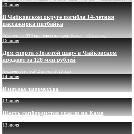
20 июля
В Чайковском округе погибла 14-летняя
пассажирка питбайка
Смертельное ДТП произошло на дороге Ваньки – Степаново
16 июля
Дом спорта «Золотой шар» в Чайковском
продают за 128 млн рублей
Аукцион состоится 12 августа 2026 года
14 июля
В потоке творчества
13 июля
Шесть сапбордистов спасли на Каме
13 июля