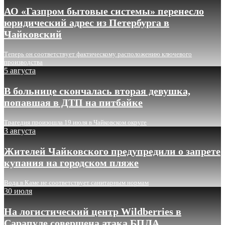
АО «Газпром бытовые системы» перенесло
юридический адрес из Петербурга в
Чайковский
Теперь он соответствует фактическому расположению ключевого
производства
5 августа
В больнице скончалась вторая девушка,
попавшая в ДТП на питбайке
Трагедия произошла 19 июля в Чайковском округе
3 августа
Жителей Чайковского предупредили о запрете
купания на городском пляже
Вода в Каме не соответствует санитарным нормам
30 июля
На логистический центр Wildberries в
Сарапуле совершена атака БПЛА