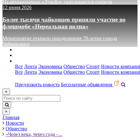
На автозаправках «Лукойл» скапливаются очереди
12 июня 2026
Более тысячи чайковцев приняли участие во
флешмобе «Нереальная волна»
Мероприятие открыло празднование 70-летие города
Чайковского
О сайте
Реклама
Контакты
Все
Лента
Экономика
Общество
Спорт
Новости компани
Все
Лента
Экономика
Общество
Спорт
Новости компани
Предложить новость
Бесплатные объявления
×
×
Главная
Новости
Общество
«Через века, через года –...