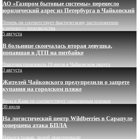
АО «Газпром бытовые системы» перенесло
юридический адрес из Петербурга в Чайковский
Теперь он соответствует фактическому расположению
ключевого производства
5 августа
В больнице скончалась вторая девушка,
попавшая в ДТП на питбайке
Трагедия произошла 19 июля в Чайковском округе
3 августа
Жителей Чайковского предупредили о запрете
купания на городском пляже
Вода в Каме не соответствует санитарным нормам
30 июля
На логистический центр Wildberries в Сарапуле
совершена атака БПЛА
Начался пожар, людей эвакуировали