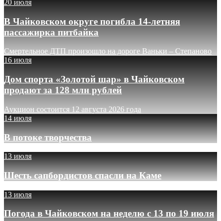
20 июля
В Чайковском округе погибла 14-летняя
пассажирка питбайка
Смертельное ДТП произошло на дороге Ваньки – Степаново
16 июля
Дом спорта «Золотой шар» в Чайковском
продают за 128 млн рублей
Аукцион состоится 12 августа 2026 года
14 июля
В потоке творчества
13 июля
Шесть сапбордистов спасли на Каме
13 июля
Погода в Чайковском на неделю с 13 по 19 июля