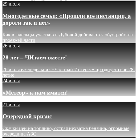
29 июля
Многодетные семьи: «Прошли все инстанции, а
дороги так и нет»
Как владельцы участков в Дубовой добиваются обустройства
проезжей части
26 июля
28 лет – ЧИтаем вместе!
26 июля еженедельник «Частный Интерес» празднует своё 28-
летие
24 июля
«Метеор» к нам мчится!
21 июля
Очередной кризис
Скачки цен на топливо, острая нехватка бензина, огромные
очереди на АЗС