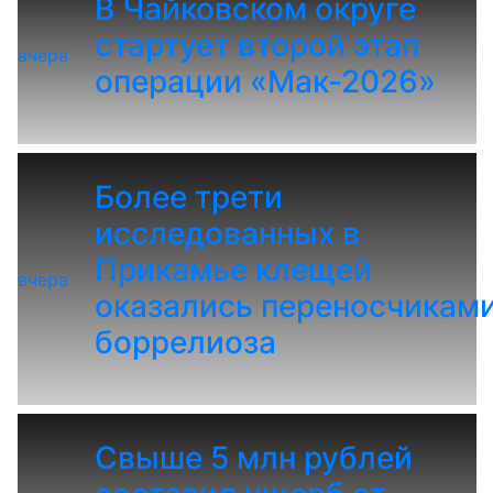
В Чайковском округе
стартует второй этап
вчера
операции «Мак-2026»
Более трети
исследованных в
Прикамье клещей
вчера
оказались переносчикам
боррелиоза
Свыше 5 млн рублей