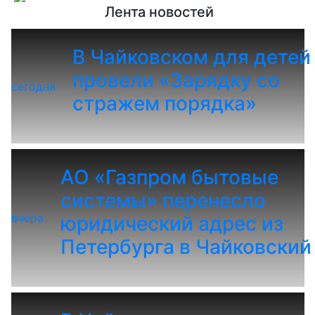
Лента новостей
В Чайковском для детей
провели «Зарядку со
сегодня
стражем порядка»
АО «Газпром бытовые
системы» перенесло
вчера
юридический адрес из
Петербурга в Чайковский