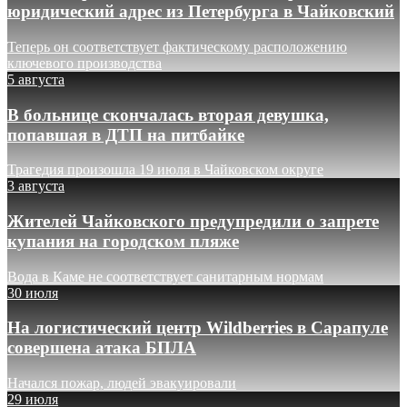
юридический адрес из Петербурга в Чайковский
Теперь он соответствует фактическому расположению
ключевого производства
5 августа
В больнице скончалась вторая девушка,
попавшая в ДТП на питбайке
Трагедия произошла 19 июля в Чайковском округе
3 августа
Жителей Чайковского предупредили о запрете
купания на городском пляже
Вода в Каме не соответствует санитарным нормам
30 июля
На логистический центр Wildberries в Сарапуле
совершена атака БПЛА
Начался пожар, людей эвакуировали
29 июля