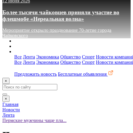
12 июня 2026
Более тысячи чайковцев приняли участие во
флешмобе «Нереальная волна»
Мероприятие открыло празднование 70-летие города
Чайковского
О сайте
Реклама
Контакты
Все
Лента
Экономика
Общество
Спорт
Новости компани
Все
Лента
Экономика
Общество
Спорт
Новости компани
Предложить новость
Бесплатные объявления
×
×
Главная
Новости
Лента
Пермские мужчины чаще пла...