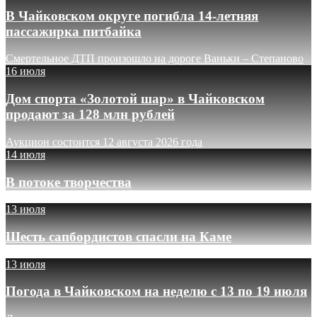
В Чайковском округе погибла 14-летняя
пассажирка питбайка
Смертельное ДТП произошло на дороге Ваньки – Степаново
16 июля
Дом спорта «Золотой шар» в Чайковском
продают за 128 млн рублей
Аукцион состоится 12 августа 2026 года
14 июля
В потоке творчества
13 июля
Шесть сапбордистов спасли на Каме
13 июля
Погода в Чайковском на неделю с 13 по 19 июля