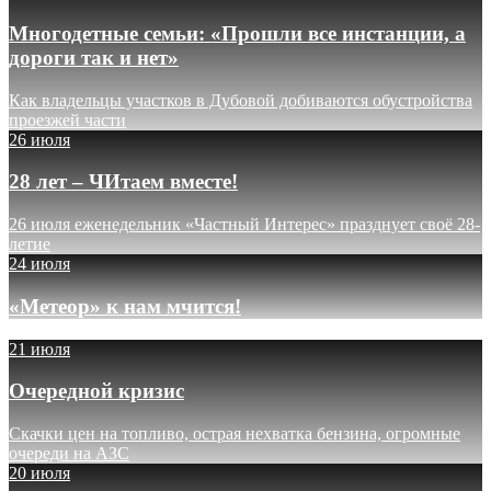
Многодетные семьи: «Прошли все инстанции, а
дороги так и нет»
Как владельцы участков в Дубовой добиваются обустройства
проезжей части
26 июля
28 лет – ЧИтаем вместе!
26 июля еженедельник «Частный Интерес» празднует своё 28-
летие
24 июля
«Метеор» к нам мчится!
21 июля
Очередной кризис
Скачки цен на топливо, острая нехватка бензина, огромные
очереди на АЗС
20 июля