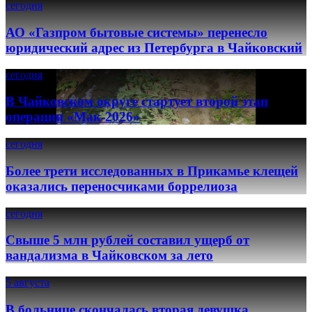
сегодня
АО «Газпром бытовые системы» перенесло
юридический адрес из Петербурга в Чайковский
сегодня
В Чайковском округе стартует второй этап
операции «Мак-2026»
сегодня
Более трети исследованных в Прикамье клещей
оказались переносчиками боррелиоза
сегодня
Свыше 5 млн рублей составил ущерб от
вандализма в Чайковском за лето
5 августа
В больнице скончалась вторая девушка,