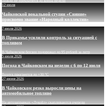
Дожди не прекратятся до конца недели
12 июля
Чайковской вокальной студии «Сияние»
присвоено звание «Народный коллектив»
7 июля 2026
В Прикамье усилили контроль за ситуацией с
топливом
В Чайковском бензин подорожал до 95 рублей за литр
5 июля 2026
Погода в Чайковском на неделю с 6 по 12 июля
Воздух прогреется до +30 °C
27 июня 2026
В Чайковском резко выросли цены на
автомобильное топливо
На автозаправках «Лукойл» скапливаются очереди